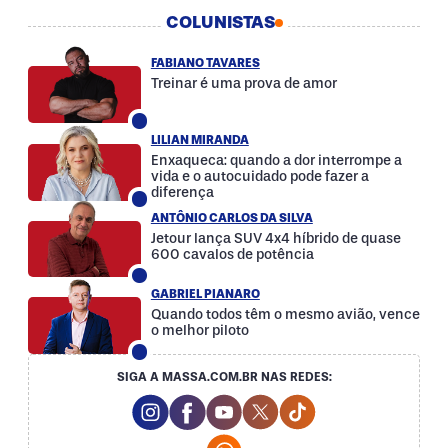
COLUNISTAS
FABIANO TAVARES
Treinar é uma prova de amor
LILIAN MIRANDA
Enxaqueca: quando a dor interrompe a
vida e o autocuidado pode fazer a
diferença
ANTÔNIO CARLOS DA SILVA
Jetour lança SUV 4x4 híbrido de quase
600 cavalos de potência
GABRIEL PIANARO
Quando todos têm o mesmo avião, vence
o melhor piloto
SIGA A MASSA.COM.BR NAS REDES:
Instagram Social Media
Facebook Social Media
Youtube Social Media
Twitter Social Media
Tiktok Social Med
Whatsapp Social Media