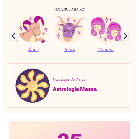
NAVEGUE ABAIXO:
Áries
Touro
Gêmeos
C
Horóscopo do dia por:
Astrologia Massa