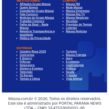
INSTITUCIONAL!
CONFIRA!
Afiliados Grupo Massa
Massa FM
Quem Somos
Rede Massa
Expediente Grupo Massa
Massa Empregos
Fale Conosco
Massa Pop TV
Notícias do Grupo Massa
Massa Negócios
Trabalhe Conosco
Receitas
Falha de Sinal - Rede
Previsão do Tempo
Massa
Loterias
Relatório Transparência e
Massa Notícias
Igualdade
Política de Privacidade
EDITORIAS
Outubro Rosa 2025
Turismo
Concursos
Massa Energia
É Bizarro
Agro
Fofocas
Economia
Segurança
Gastronomia
Shows e Eventos
Política
Televisão
Saúde
Tá Barato
Trânsito
Tempo e Clima
Vida Animal
dia
 Media
al Media
ocial Media
Massa.com.br © 2026. Todos os direitos reservados.
Este site é administrado por PORTAL PARANA NEWS
ia
ial Media
LTDA - CNPJ: 23.473.535/0001-85