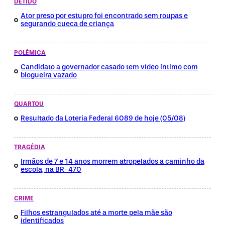
DETIDO
Ator preso por estupro foi encontrado sem roupas e
segurando cueca de criança
POLÊMICA
Candidato a governador casado tem vídeo íntimo com
blogueira vazado
QUARTOU
Resultado da Loteria Federal 6089 de hoje (05/08)
TRAGÉDIA
Irmãos de 7 e 14 anos morrem atropelados a caminho da
escola, na BR-470
CRIME
Filhos estrangulados até a morte pela mãe são
identificados