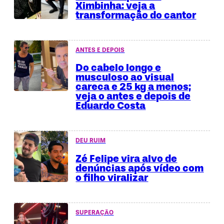
Ximbinha: veja a
transformação do cantor
ANTES E DEPOIS
Do cabelo longo e
musculoso ao visual
careca e 25 kg a menos;
veja o antes e depois de
Eduardo Costa
DEU RUIM
Zé Felipe vira alvo de
denúncias após vídeo com
o filho viralizar
SUPERAÇÃO