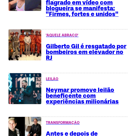
flagrado em vídeo com
blogueira se manifesta:
"Firmes, fortes e unidos"
'AQUELE ABRAÇO'
Gilberto Gil é resgatado por
bombeiros em elevador no
RJ
LEILÃO
Neymar promove leilão
beneficente com
experiências milionárias
TRANSFORMAÇÃO
Antes e depois de