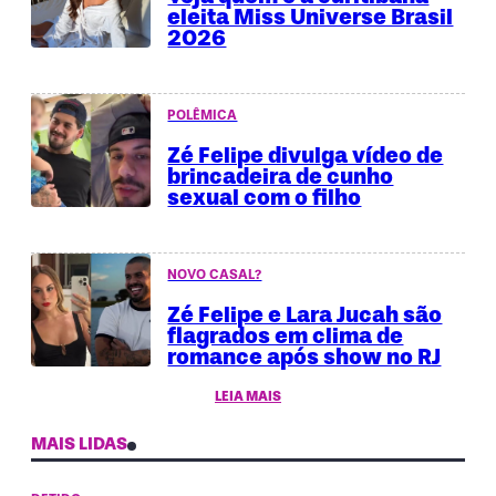
eleita Miss Universe Brasil
2026
POLÊMICA
Zé Felipe divulga vídeo de
brincadeira de cunho
sexual com o filho
NOVO CASAL?
Zé Felipe e Lara Jucah são
flagrados em clima de
romance após show no RJ
LEIA MAIS
MAIS LIDAS