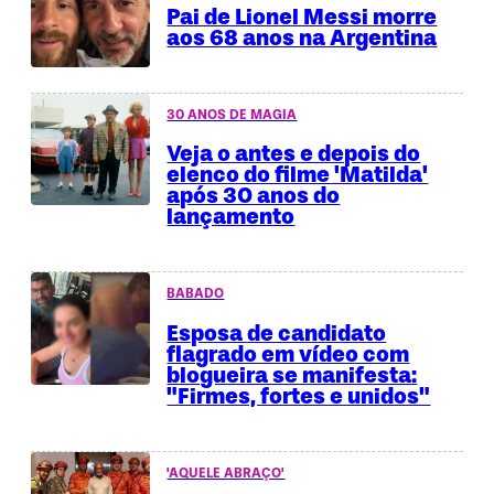
Pai de Lionel Messi morre
aos 68 anos na Argentina
30 ANOS DE MAGIA
Veja o antes e depois do
elenco do filme 'Matilda'
após 30 anos do
lançamento
BABADO
Esposa de candidato
flagrado em vídeo com
blogueira se manifesta:
"Firmes, fortes e unidos"
'AQUELE ABRAÇO'