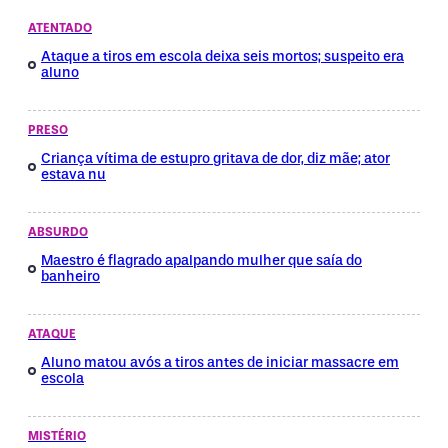
ATENTADO
Ataque a tiros em escola deixa seis mortos; suspeito era
aluno
PRESO
Criança vítima de estupro gritava de dor, diz mãe; ator
estava nu
ABSURDO
Maestro é flagrado apalpando mulher que saía do
banheiro
ATAQUE
Aluno matou avós a tiros antes de iniciar massacre em
escola
MISTÉRIO