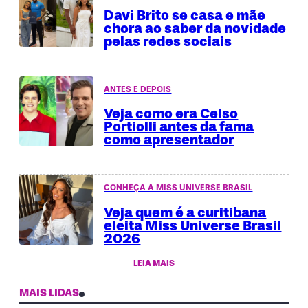
Davi Brito se casa e mãe
chora ao saber da novidade
pelas redes sociais
ANTES E DEPOIS
Veja como era Celso
Portiolli antes da fama
como apresentador
CONHEÇA A MISS UNIVERSE BRASIL
Veja quem é a curitibana
eleita Miss Universe Brasil
2026
LEIA MAIS
MAIS LIDAS