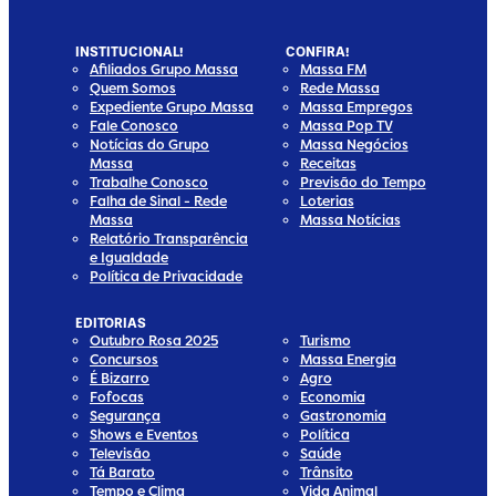
INSTITUCIONAL!
CONFIRA!
Afiliados Grupo Massa
Massa FM
Quem Somos
Rede Massa
Expediente Grupo Massa
Massa Empregos
Fale Conosco
Massa Pop TV
Notícias do Grupo
Massa Negócios
Massa
Receitas
Trabalhe Conosco
Previsão do Tempo
Falha de Sinal - Rede
Loterias
Massa
Massa Notícias
Relatório Transparência
e Igualdade
Política de Privacidade
EDITORIAS
Outubro Rosa 2025
Turismo
Concursos
Massa Energia
É Bizarro
Agro
Fofocas
Economia
Segurança
Gastronomia
Shows e Eventos
Política
Televisão
Saúde
Tá Barato
Trânsito
Tempo e Clima
Vida Animal