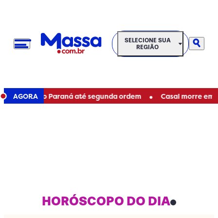
SELECIONE SUA REGIÃO
SELECIONE SUA
REGIÃO
•
taduais no Paraná até segunda ordem
AGORA
Casal morre em acid
HORÓSCOPO DO DIA