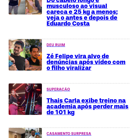
Do cabelo longo e
musculoso ao visual
careca e 25 kg a menos;
veja o antes e depois de
Eduardo Costa
DEU RUIM
Zé Felipe vira alvo de
denúncias após vídeo com
o filho viralizar
SUPERAÇÃO
Thais Carla exibe treino na
academia após perder mais
de 101 kg
CASAMENTO SURPRESA