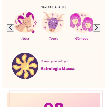
NAVEGUE ABAIXO:
Áries
Touro
Gêmeos
C
Horóscopo do dia por:
Astrologia Massa