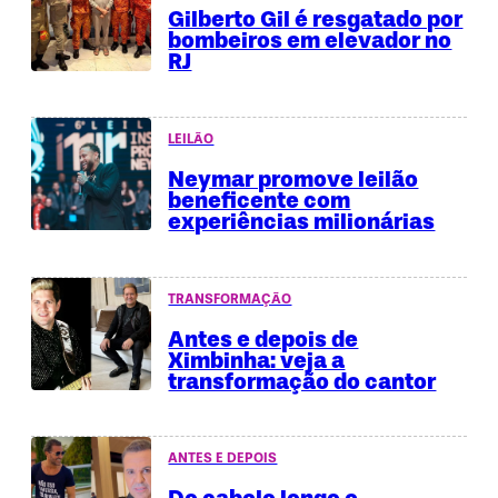
Gilberto Gil é resgatado por
bombeiros em elevador no
RJ
LEILÃO
Neymar promove leilão
beneficente com
experiências milionárias
TRANSFORMAÇÃO
Antes e depois de
Ximbinha: veja a
transformação do cantor
ANTES E DEPOIS