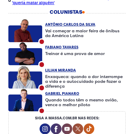
'queria matar alguém'
COLUNISTAS
ANTÔNIO CARLOS DA SILVA
Vai começar a maior feira de ônibus
da América Latina
FABIANO TAVARES
Treinar é uma prova de amor
LILIAN MIRANDA
Enxaqueca: quando a dor interrompe
a vida e o autocuidado pode fazer a
diferença
GABRIEL PIANARO
Quando todos têm o mesmo avião,
vence o melhor piloto
SIGA A MASSA.COM.BR NAS REDES:
Instagram Social Media
Facebook Social Media
Youtube Social Media
Twitter Social Media
Tiktok Social Me