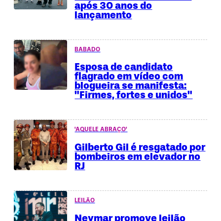
após 30 anos do
lançamento
BABADO
Esposa de candidato
flagrado em vídeo com
blogueira se manifesta:
"Firmes, fortes e unidos"
'AQUELE ABRAÇO'
Gilberto Gil é resgatado por
bombeiros em elevador no
RJ
LEILÃO
Neymar promove leilão