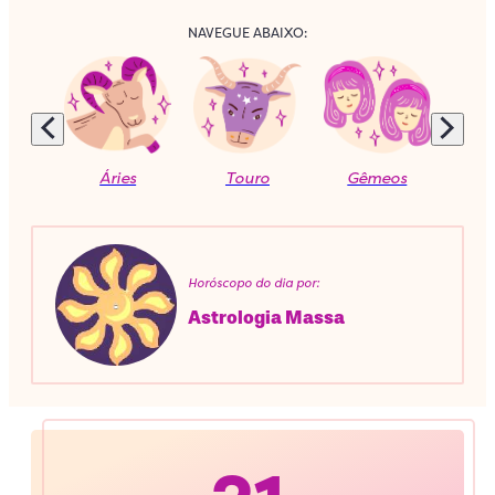
NAVEGUE ABAIXO:
Áries
Touro
Gêmeos
C
Horóscopo do dia por:
Astrologia Massa