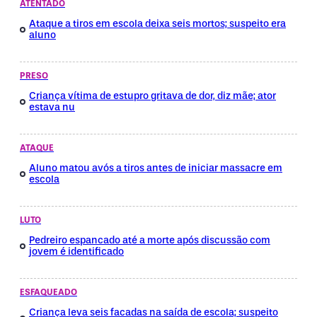
ATENTADO
Ataque a tiros em escola deixa seis mortos; suspeito era
aluno
PRESO
Criança vítima de estupro gritava de dor, diz mãe; ator
estava nu
ATAQUE
Aluno matou avós a tiros antes de iniciar massacre em
escola
LUTO
Pedreiro espancado até a morte após discussão com
jovem é identificado
ESFAQUEADO
Criança leva seis facadas na saída de escola; suspeito