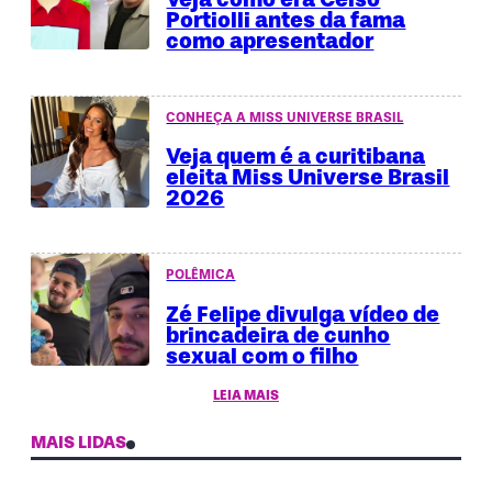
Portiolli antes da fama
como apresentador
CONHEÇA A MISS UNIVERSE BRASIL
Veja quem é a curitibana
eleita Miss Universe Brasil
2026
POLÊMICA
Zé Felipe divulga vídeo de
brincadeira de cunho
sexual com o filho
LEIA MAIS
MAIS LIDAS