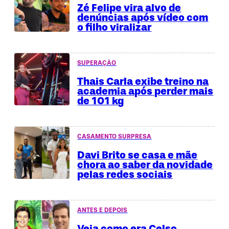
Zé Felipe vira alvo de
denúncias após vídeo com
o filho viralizar
SUPERAÇÃO
Thais Carla exibe treino na
academia após perder mais
de 101 kg
CASAMENTO SURPRESA
Davi Brito se casa e mãe
chora ao saber da novidade
pelas redes sociais
ANTES E DEPOIS
Veja como era Celso