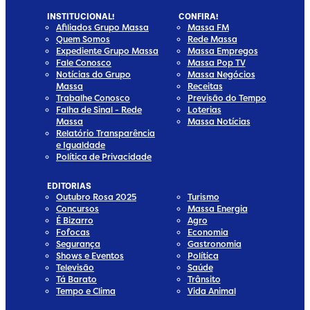
INSTITUCIONAL!
CONFIRA!
Afiliados Grupo Massa
Massa FM
Quem Somos
Rede Massa
Expediente Grupo Massa
Massa Empregos
Fale Conosco
Massa Pop TV
Notícias do Grupo
Massa Negócios
Massa
Receitas
Trabalhe Conosco
Previsão do Tempo
Falha de Sinal - Rede
Loterias
Massa
Massa Notícias
Relatório Transparência
e Igualdade
Política de Privacidade
EDITORIAS
Outubro Rosa 2025
Turismo
Concursos
Massa Energia
É Bizarro
Agro
Fofocas
Economia
Segurança
Gastronomia
Shows e Eventos
Política
Televisão
Saúde
Tá Barato
Trânsito
Tempo e Clima
Vida Animal