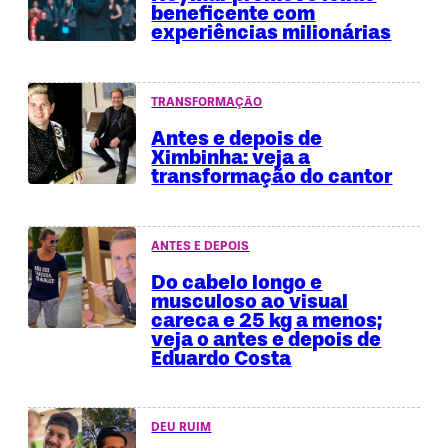
beneficente com
experiências milionárias
TRANSFORMAÇÃO
Antes e depois de
Ximbinha: veja a
transformação do cantor
ANTES E DEPOIS
Do cabelo longo e
musculoso ao visual
careca e 25 kg a menos;
veja o antes e depois de
Eduardo Costa
DEU RUIM