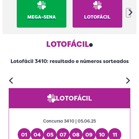
MEGA-SENA
LOTOFÁCIL
LOTOFÁCIL
Lotofácil 3410: resultado e números sorteados
LOTOFÁCIL
Concurso 3410 | 05.06.25
01
04
05
07
08
09
10
11