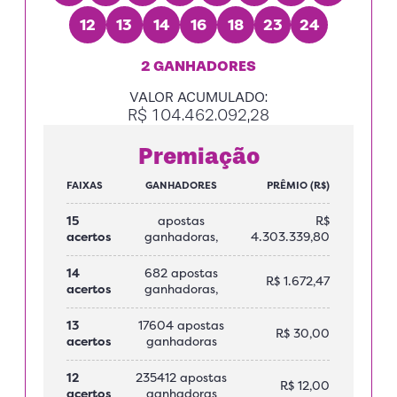
12
13
14
16
18
23
24
2 GANHADORES
VALOR ACUMULADO:
R$ 104.462.092,28
Premiação
FAIXAS
GANHADORES
PRÊMIO (R$)
15
apostas
R$
acertos
ganhadoras,
4.303.339,80
14
682 apostas
R$ 1.672,47
acertos
ganhadoras,
13
17604 apostas
R$ 30,00
acertos
ganhadoras
12
235412 apostas
R$ 12,00
acertos
ganhadoras