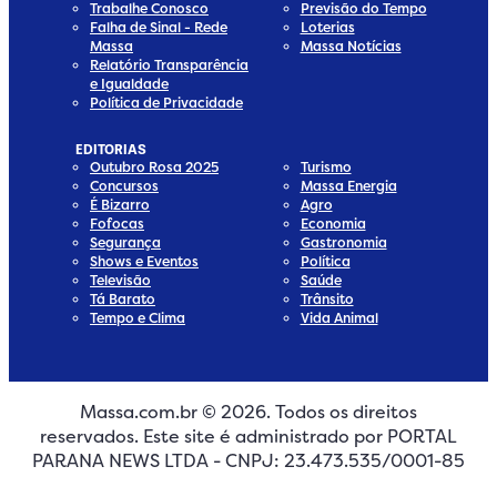
Trabalhe Conosco
Previsão do Tempo
Falha de Sinal - Rede
Loterias
Massa
Massa Notícias
Relatório Transparência
e Igualdade
Política de Privacidade
EDITORIAS
Outubro Rosa 2025
Turismo
Concursos
Massa Energia
É Bizarro
Agro
Fofocas
Economia
Segurança
Gastronomia
Shows e Eventos
Política
Televisão
Saúde
Tá Barato
Trânsito
Tempo e Clima
Vida Animal
Massa.com.br © 2026. Todos os direitos
edia
 Media
ial Media
ocial Media
reservados. Este site é administrado por PORTAL
dia
cial Media
PARANA NEWS LTDA - CNPJ: 23.473.535/0001-85