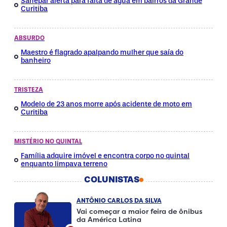
Sanepar alerta para falta de água em bairros da Grande
Curitiba
ABSURDO
Maestro é flagrado apalpando mulher que saía do
banheiro
TRISTEZA
Modelo de 23 anos morre após acidente de moto em
Curitiba
MISTÉRIO NO QUINTAL
Família adquire imóvel e encontra corpo no quintal
enquanto limpava terreno
COLUNISTAS
ANTÔNIO CARLOS DA SILVA
Vai começar a maior feira de ônibus
da América Latina