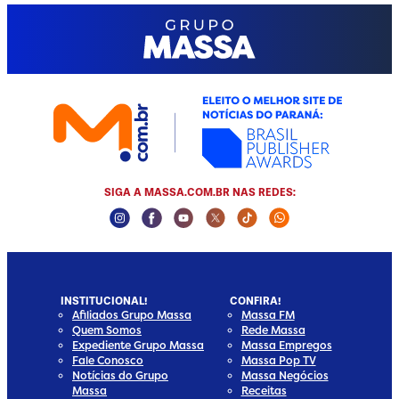
SIGA A MASSA.COM.BR NAS REDES:
Instagram Social Media
Facebook Social Media
Youtube Social Media
Twitter Social Media
Tiktok Social Media
Whatsapp Socia
INSTITUCIONAL!
CONFIRA!
Afiliados Grupo Massa
Massa FM
Quem Somos
Rede Massa
Expediente Grupo Massa
Massa Empregos
Fale Conosco
Massa Pop TV
Notícias do Grupo
Massa Negócios
Massa
Receitas