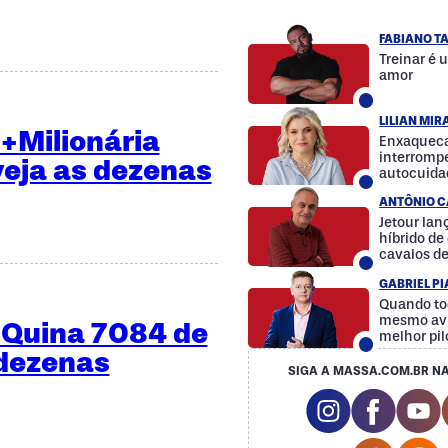
FABIANO T
Treinar é 
amor
LILIAN MI
+Milionária
Enxaqueca
interrompe
veja as dezenas
autocuida
a diferenç
ANTÔNIO C
Jetour la
híbrido d
cavalos d
GABRIEL P
Quando to
mesmo avi
 Quina 7084 de
melhor pil
 dezenas
SIGA A MASSA.COM.BR NA
Instagram So
Facebo
Y
Tiktok 