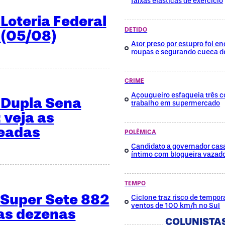
faixas elásticas de exercício
Loteria Federal
DETIDO
 (05/08)
Ator preso por estupro foi 
roupas e segurando cueca d
CRIME
Açougueiro esfaqueia três c
 Dupla Sena
trabalho em supermercado
 veja as
teadas
POLÊMICA
Candidato a governador cas
íntimo com blogueira vazad
TEMPO
 Super Sete 882
Ciclone traz risco de tempora
ventos de 100 km/h no Sul
 as dezenas
COLUNISTA