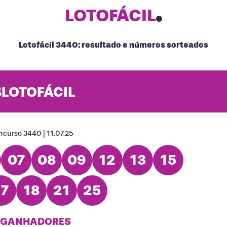
LOTOFÁCIL
Lotofácil 3440: resultado e números sorteados
LOTOFÁCIL
curso 3440 | 11.07.25
07
08
09
12
13
15
17
18
21
25
 GANHADORES