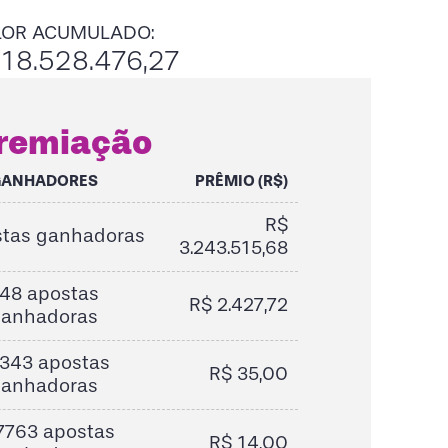
LOR ACUMULADO:
18.528.476,27
remiação
GANHADORES
PRÊMIO (R$)
R$
stas ganhadoras
3.243.515,68
48 apostas
R$ 2.427,72
ganhadoras
343 apostas
R$ 35,00
ganhadoras
7763 apostas
R$ 14,00