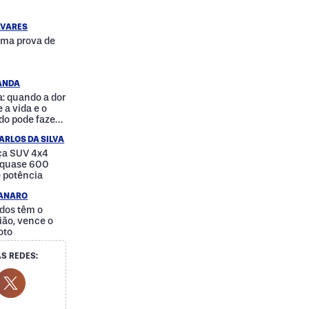
AVARES
uma prova de
RANDA
: quando a dor
 a vida e o
do pode fazer
a
ARLOS DA SILVA
nça SUV 4x4
e quase 600
e potência
IANARO
dos têm o
ão, vence o
oto
S REDES:
cial Media
ok Social Media
outube Social Media
Twitter Social Media
Social Media
Whatsapp Social Media