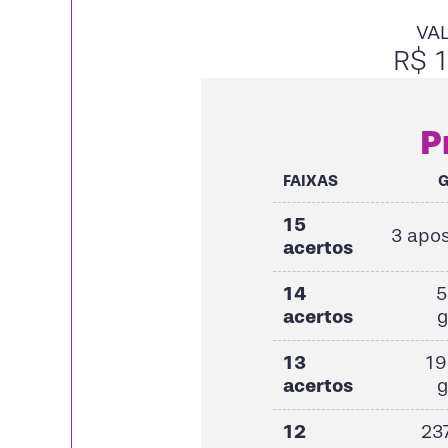
VA
R$ 1
P
FAIXAS
15
3 apo
acertos
14
5
acertos
13
19
acertos
12
23