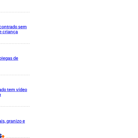
encontrado sem
e criança
olegas de
ado tem vídeo
o
is, granizo e
S