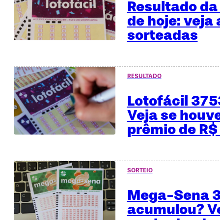
Resultado da 
de hoje: veja
sorteadas
RESULTADO
Lotofácil 37
Veja se houv
prêmio de R$
SORTEIO
Mega-Sena 
acumulou? Ve