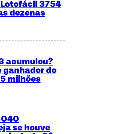
Lotofácil 3754
 as dezenas
53 acumulou?
e ganhador do
 5 milhões
3040
ja se houve