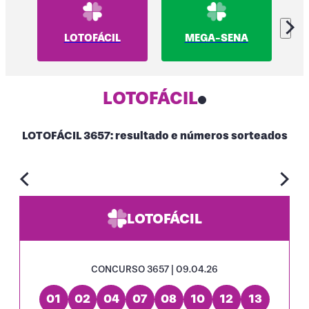
LOTOFÁCIL
MEGA-SENA
LOTOFÁCIL
LOTOFÁCIL 3657: resultado e números sorteados
LOTOFÁCIL
CONCURSO 3657 | 09.04.26
01
02
04
07
08
10
12
13