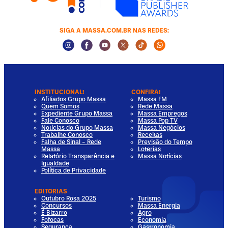
SIGA A MASSA.COM.BR NAS REDES:
Instagram Social Media
Facebook Social Media
Youtube Social Media
Twitter Social Media
Tiktok Social Media
Whatsapp Socia
INSTITUCIONAL!
CONFIRA!
Afiliados Grupo Massa
Massa FM
Quem Somos
Rede Massa
Expediente Grupo Massa
Massa Empregos
Fale Conosco
Massa Pop TV
Notícias do Grupo Massa
Massa Negócios
Trabalhe Conosco
Receitas
Falha de Sinal - Rede
Previsão do Tempo
Massa
Loterias
Relatório Transparência e
Massa Notícias
Igualdade
Política de Privacidade
EDITORIAS
Outubro Rosa 2025
Turismo
Concursos
Massa Energia
É Bizarro
Agro
Fofocas
Economia
Segurança
Gastronomia