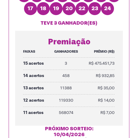
17
18
19
20
22
23
24
TEVE 3 GANHADOR(ES)
Premiação
FAIXAS
GANHADORES
PRÊMIO (R$)
15 acertos
3
R$ 475.451,73
14 acertos
458
R$ 932,85
13 acertos
11388
R$ 35,00
12 acertos
119330
R$ 14,00
11 acertos
568074
R$ 7,00
PRÓXIMO SORTEIO:
10/04/2026