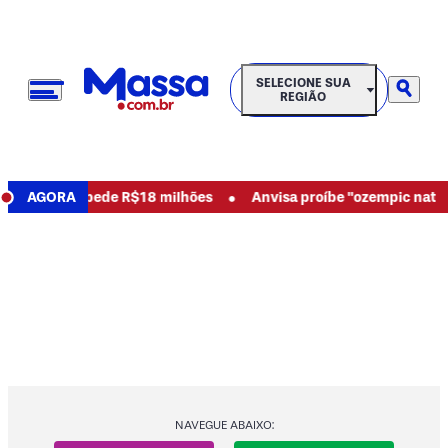
SELECIONE SUA REGIÃO
SELECIONE SUA
REGIÃO
•
abusos e pede R$18 milhões
AGORA
Anvisa proíbe "ozempic natural" 
NAVEGUE ABAIXO: