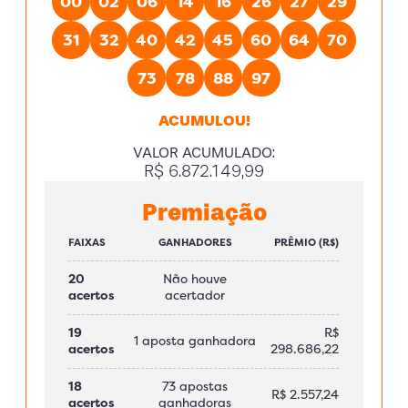
00
02
06
14
16
26
27
29
31
32
40
42
45
60
64
70
73
78
88
97
ACUMULOU!
VALOR ACUMULADO:
R$ 6.872.149,99
Premiação
FAIXAS
GANHADORES
PRÊMIO (R$)
20
Não houve
acertos
acertador
19
R$
1 aposta ganhadora
acertos
298.686,22
18
73 apostas
R$ 2.557,24
acertos
ganhadoras