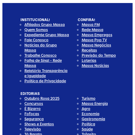
INSTITUCIONAL!
CONFIRA!
Afiliados Grupo Massa
Massa FM
Quem Somos
Rede Massa
Expediente Grupo Massa
Massa Empregos
Fale Conosco
Massa Pop TV
Notícias do Grupo
Massa Negócios
Massa
Receitas
Trabalhe Conosco
Previsão do Tempo
Falha de Sinal - Rede
Loterias
Massa
Massa Notícias
Relatório Transparência
e Igualdade
Política de Privacidade
EDITORIAS
Outubro Rosa 2025
Turismo
Concursos
Massa Energia
É Bizarro
Agro
Fofocas
Economia
Segurança
Gastronomia
Shows e Eventos
Política
Televisão
Saúde
Tá Barato
Trânsito