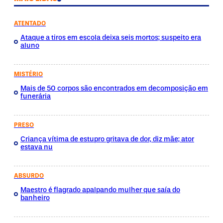
ATENTADO
Ataque a tiros em escola deixa seis mortos; suspeito era
aluno
MISTÉRIO
Mais de 50 corpos são encontrados em decomposição em
funerária
PRESO
Criança vítima de estupro gritava de dor, diz mãe; ator
estava nu
ABSURDO
Maestro é flagrado apalpando mulher que saía do
banheiro