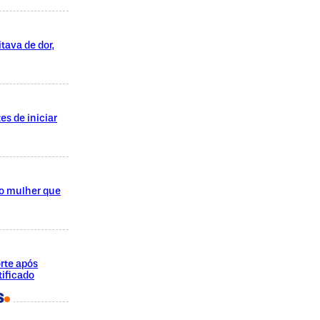
tava de dor,
es de iniciar
do mulher que
rte após
ificado
S