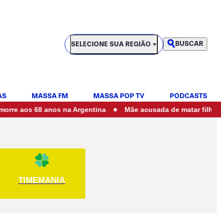
SELECIONE SUA REGIÃO
BUSCAR
SELECIONE SUA REGIÃO
AS
MASSA FM
MASSA POP TV
PODCASTS
•
s 68 anos na Argentina
Mãe acusada de matar filhos em 'ritu
TIMEMANIA