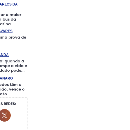
CARLOS DA
ar a maior
ônibus da
atina
AVARES
 uma prova de
RANDA
a: quando a
rompe a vida e
idado pode
iferença
IANARO
odos têm o
ião, vence o
loto
S REDES:
cial Media
ok Social Media
outube Social Media
Twitter Social Media
Social Media
hatsapp Social Media