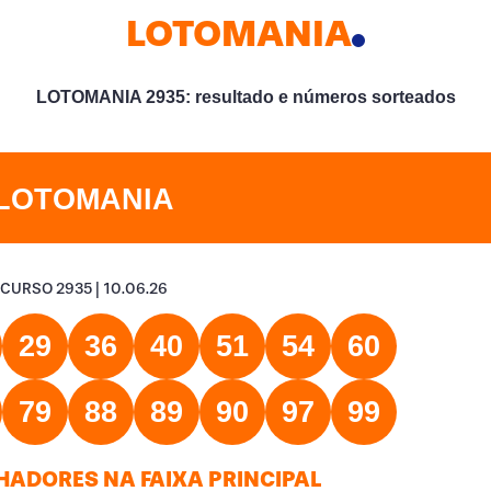
LOTOMANIA
LOTOMANIA 2935: resultado e números sorteados
LOTOMANIA
CURSO 2935 | 10.06.26
29
36
40
51
54
60
79
88
89
90
97
99
ADORES NA FAIXA PRINCIPAL