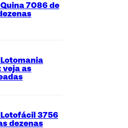
 Quina 7086 de
 dezenas
 Lotomania
 veja as
teadas
Lotofácil 3756
 as dezenas