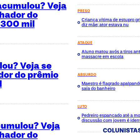
 acumulou? Veja
PRESO
hador do
Criança vítima de estupro gri
 300 mil
diz mãe; ator estava nu
ATAQUE
Aluno matou avós a tiros ant
massacre em escola
ou? Veja se
or do prêmio
ABSURDO
l
Maestro é flagrado apalpan
saía do banheiro
LUTO
Pedreiro espancado até a mo
discussão com jovem é ident
cumulou? Veja
COLUNISTA
hador do