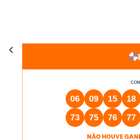
CON
06
09
15
18
73
75
76
77
NÃO HOUVE GANH