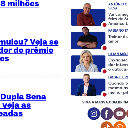
 8 milhões
ANTÔNIO 
SILVA
Vai começ
feira de 
América L
FABIANO T
Treinar é
umulou? Veja se
amor
or do prêmio
LILIAN MI
ões
Enxaquec
dor inter
o autocu
fazer a d
GABRIEL P
Quando t
mesmo av
melhor pi
 Dupla Sena
 veja as
SIGA A MASSA.COM.BR NA
Instagram So
Facebo
Y
teadas
Tiktok 
W