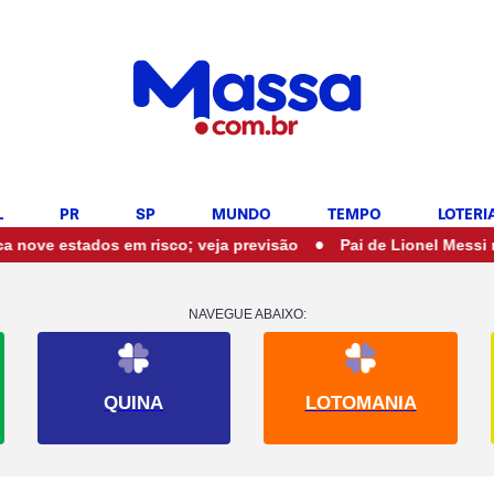
L
PR
SP
MUNDO
TEMPO
LOTERI
•
stados em risco; veja previsão
Pai de Lionel Messi morre ao
NAVEGUE ABAIXO:
QUINA
LOTOMANIA