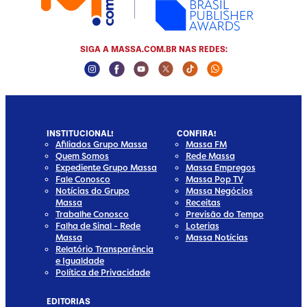
SIGA A MASSA.COM.BR NAS REDES:
Instagram Social Media
Facebook Social Media
Youtube Social Media
Twitter Social Media
Tiktok Social Media
Whatsapp Socia
INSTITUCIONAL!
CONFIRA!
Afiliados Grupo Massa
Massa FM
Quem Somos
Rede Massa
Expediente Grupo Massa
Massa Empregos
Fale Conosco
Massa Pop TV
Notícias do Grupo
Massa Negócios
Massa
Receitas
Trabalhe Conosco
Previsão do Tempo
Falha de Sinal - Rede
Loterias
Massa
Massa Notícias
Relatório Transparência
e Igualdade
Política de Privacidade
EDITORIAS