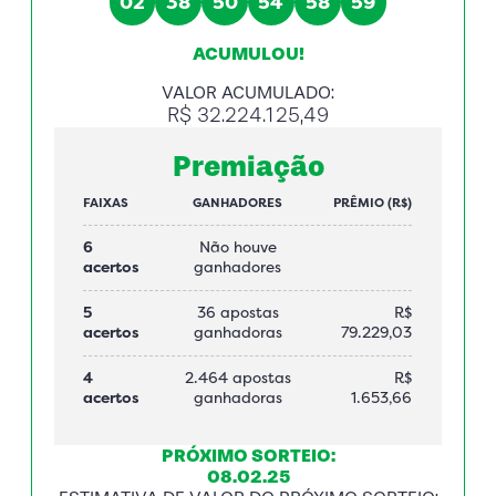
02
38
50
54
58
59
ACUMULOU!
VALOR ACUMULADO:
R$ 32.224.125,49
Premiação
FAIXAS
GANHADORES
PRÊMIO (R$)
6
Não houve
acertos
ganhadores
5
36 apostas
R$
acertos
ganhadoras
79.229,03
4
2.464 apostas
R$
acertos
ganhadoras
1.653,66
PRÓXIMO SORTEIO:
08.02.25