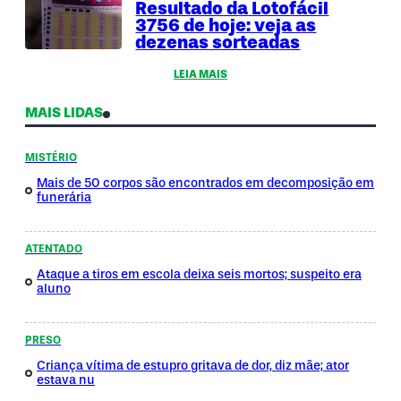
Resultado da Lotofácil
3756 de hoje: veja as
dezenas sorteadas
LEIA MAIS
MAIS LIDAS
MISTÉRIO
Mais de 50 corpos são encontrados em decomposição em
funerária
ATENTADO
Ataque a tiros em escola deixa seis mortos; suspeito era
aluno
PRESO
Criança vítima de estupro gritava de dor, diz mãe; ator
estava nu