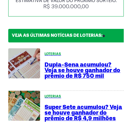
ESTIMATIVA DE VALOR DO PRÓXIMO SORTEIO:
R$ 39.000.000,00
VEJA AS ÚLTIMAS NOTÍCIAS DE LOTERIAS:
LOTERIAS
Dupla-Sena acumulou?
Veja se houve ganhador do
prêmio de R$ 750 mil
LOTERIAS
Super Sete acumulou? Veja
se houve ganhador do
prêmio de R$ 4,9 milhões