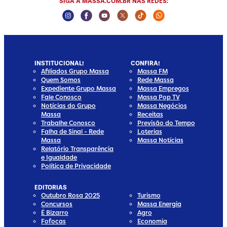
SIGA A MASSA.COM.BR NAS REDES:
Instagram Social Media
Facebook Social Media
Youtube Social Media
Twitter Social Media
Tiktok Social Media
Whatsapp Socia
INSTITUCIONAL!
CONFIRA!
Afiliados Grupo Massa
Massa FM
Quem Somos
Rede Massa
Expediente Grupo Massa
Massa Empregos
Fale Conosco
Massa Pop TV
Notícias do Grupo
Massa Negócios
Massa
Receitas
Trabalhe Conosco
Previsão do Tempo
Falha de Sinal - Rede
Loterias
Massa
Massa Notícias
Relatório Transparência
e Igualdade
Política de Privacidade
EDITORIAS
Outubro Rosa 2025
Turismo
Concursos
Massa Energia
É Bizarro
Agro
Fofocas
Economia