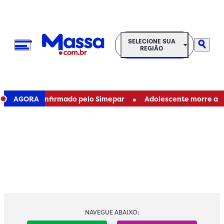
SELECIONE SUA REGIÃO
SELECIONE SUA
REGIÃO
•
ná e é confirmado pelo Simepar
AGORA
Adolescente morre após se
NAVEGUE ABAIXO: