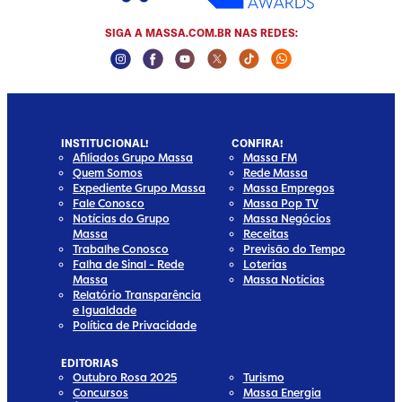
SIGA A MASSA.COM.BR NAS REDES:
Instagram Social Media
Facebook Social Media
Youtube Social Media
Twitter Social Media
Tiktok Social Media
Whatsapp Socia
INSTITUCIONAL!
CONFIRA!
Afiliados Grupo Massa
Massa FM
Quem Somos
Rede Massa
Expediente Grupo Massa
Massa Empregos
Fale Conosco
Massa Pop TV
Notícias do Grupo
Massa Negócios
Massa
Receitas
Trabalhe Conosco
Previsão do Tempo
Falha de Sinal - Rede
Loterias
Massa
Massa Notícias
Relatório Transparência
e Igualdade
Política de Privacidade
EDITORIAS
Outubro Rosa 2025
Turismo
Concursos
Massa Energia