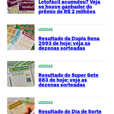
Lotofácil acumulou? Veja
se houve ganhador do
prêmio de R$ 2 milhões
LOTERIAS
Resultado da Dupla Sena
2993 de hoje: veja as
dezenas sorteadas
LOTERIAS
Resultado do Super Sete
883 de hoje: veja as
dezenas sorteadas
LOTERIAS
Resultado do Dia de Sorte