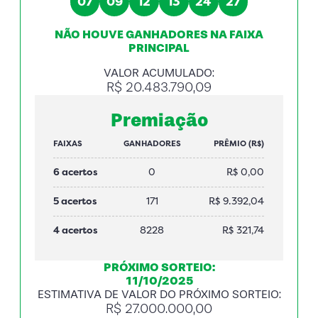
07
09
12
13
24
27
NÃO HOUVE GANHADORES NA FAIXA
PRINCIPAL
VALOR ACUMULADO:
R$ 20.483.790,09
Premiação
FAIXAS
GANHADORES
PRÊMIO (R$)
6 acertos
0
R$ 0,00
5 acertos
171
R$ 9.392,04
4 acertos
8228
R$ 321,74
PRÓXIMO SORTEIO:
11/10/2025
ESTIMATIVA DE VALOR DO PRÓXIMO SORTEIO:
R$ 27.000.000,00