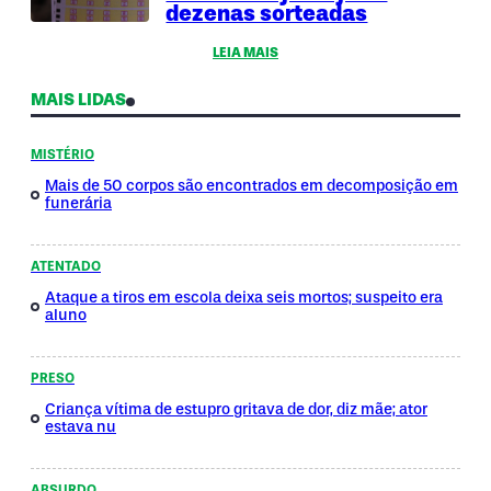
dezenas sorteadas
LEIA MAIS
MAIS LIDAS
MISTÉRIO
Mais de 50 corpos são encontrados em decomposição em
funerária
ATENTADO
Ataque a tiros em escola deixa seis mortos; suspeito era
aluno
PRESO
Criança vítima de estupro gritava de dor, diz mãe; ator
estava nu
ABSURDO