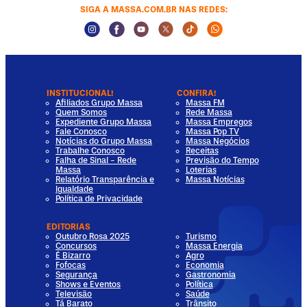
SIGA A MASSA.COM.BR NAS REDES:
Instagram Social Media
Facebook Social Media
Youtube Social Media
Twitter Social Media
Tiktok Social Media
Whatsapp Socia
INSTITUCIONAL!
CONFIRA!
Afiliados Grupo Massa
Massa FM
Quem Somos
Rede Massa
Expediente Grupo Massa
Massa Empregos
Fale Conosco
Massa Pop TV
Notícias do Grupo Massa
Massa Negócios
Trabalhe Conosco
Receitas
Falha de Sinal - Rede
Previsão do Tempo
Massa
Loterias
Relatório Transparência e
Massa Notícias
Igualdade
Política de Privacidade
EDITORIAS
Outubro Rosa 2025
Turismo
Concursos
Massa Energia
É Bizarro
Agro
Fofocas
Economia
Segurança
Gastronomia
Shows e Eventos
Política
Televisão
Saúde
Tá Barato
Trânsito