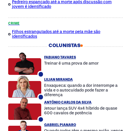
Pedreiro espancado até a morte após discussão com
jovem é identificado
CRIME
Filhos estrangulados até a morte pela mãe são
identificados
COLUNISTAS
FABIANO TAVARES
Treinar é uma prova de amor
LILIAN MIRANDA
Enxaqueca: quando a dor interrompe a
vida e o autocuidado pode fazer a
diferença
ANTÔNIO CARLOS DA SILVA
Jetour lança SUV 4x4 híbrido de quase
600 cavalos de potência
GABRIEL PIANARO
Quando todos têm o mesmo avião, vence