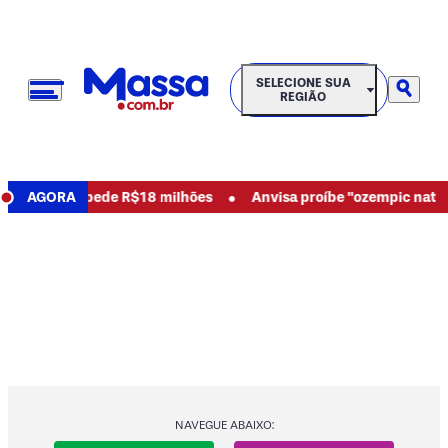
SELECIONE SUA REGIÃO
SELECIONE SUA
REGIÃO
•
abusos e pede R$18 milhões
AGORA
Anvisa proíbe "ozempic natural" 
NAVEGUE ABAIXO: