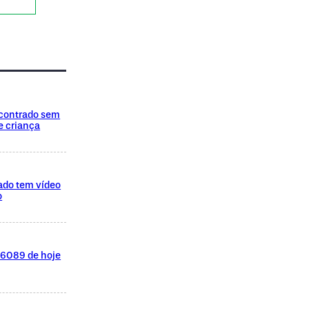
encontrado sem
e criança
ado tem vídeo
o
l 6089 de hoje