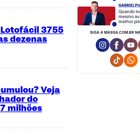
GABRIEL P
Quando to
mesmo avi
melhor pil
Lotofácil 3755
SIGA A MASSA.COM.BR NA
 as dezenas
Instagram So
Facebo
Y
Tiktok 
cumulou? Veja
hador do
 7 milhões