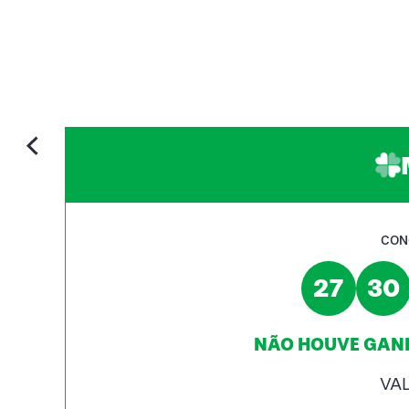
CON
27
30
NÃO HOUVE GANH
VA