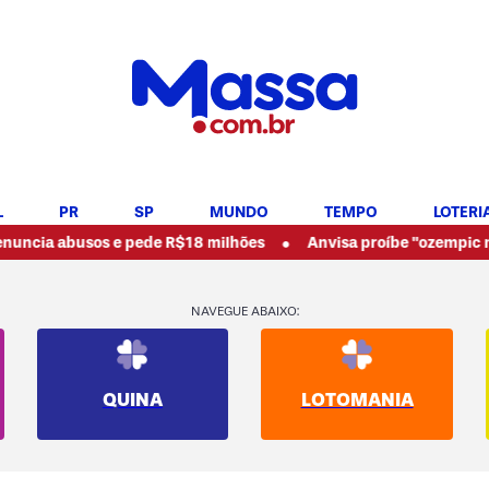
L
PR
SP
MUNDO
TEMPO
LOTERI
•
abusos e pede R$18 milhões
Anvisa proíbe "ozempic natural" 
NAVEGUE ABAIXO:
QUINA
LOTOMANIA