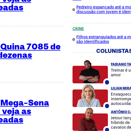
teadas
Pedreiro espancado até a mo
discussão com jovem é ident
CRIME
Filhos estrangulados até a 
são identificados
 Quina 7085 de
COLUNISTA
 dezenas
FABIANO T
Treinar é 
amor
LILIAN MI
Enxaqueca
interrompe
a Mega-Sena
autocuida
a diferenç
 veja as
ANTÔNIO C
teadas
Jetour la
híbrido d
cavalos d