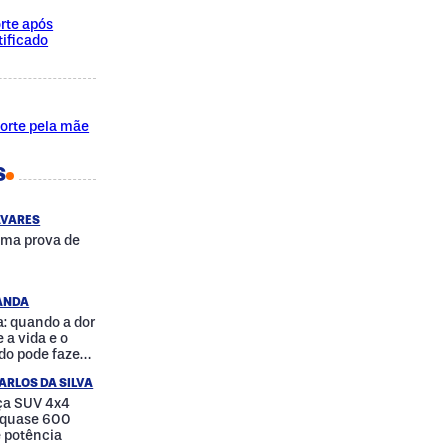
rte após
ificado
morte pela mãe
S
AVARES
uma prova de
RANDA
: quando a dor
 a vida e o
do pode fazer
a
ARLOS DA SILVA
nça SUV 4x4
e quase 600
e potência