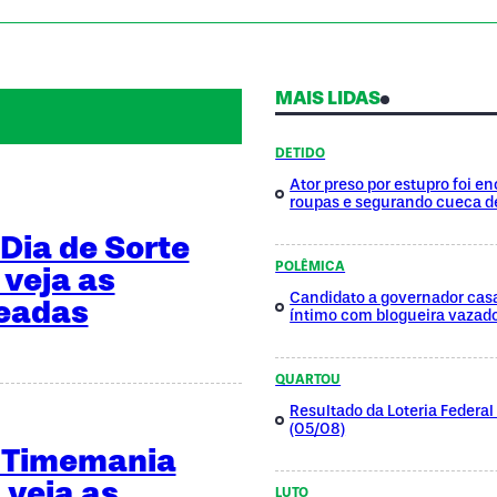
MAIS LIDAS
DETIDO
Ator preso por estupro foi 
roupas e segurando cueca d
Dia de Sorte
POLÊMICA
 veja as
Candidato a governador cas
teadas
íntimo com blogueira vazad
QUARTOU
Resultado da Loteria Federa
(05/08)
a Timemania
 veja as
LUTO