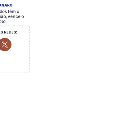
IANARO
dos têm o
ão, vence o
oto
S REDES:
cial Media
ok Social Media
outube Social Media
Twitter Social Media
Social Media
Whatsapp Social Media