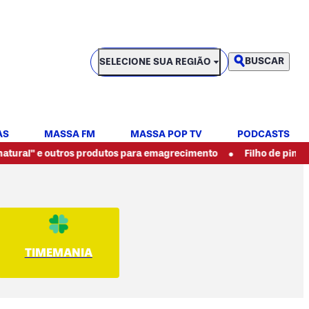
SELECIONE SUA REGIÃO
BUSCAR
SELECIONE SUA REGIÃO
AS
MASSA FM
MASSA POP TV
PODCASTS
•
e outros produtos para emagrecimento
Filho de pintor espanc
TIMEMANIA