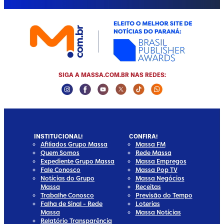
SIGA A MASSA.COM.BR NAS REDES:
Instagram Social Media
Facebook Social Media
Youtube Social Media
Twitter Social Media
Tiktok Social Media
Whatsapp Socia
INSTITUCIONAL!
CONFIRA!
Afiliados Grupo Massa
Massa FM
Quem Somos
Rede Massa
Expediente Grupo Massa
Massa Empregos
Fale Conosco
Massa Pop TV
Notícias do Grupo
Massa Negócios
Massa
Receitas
Trabalhe Conosco
Previsão do Tempo
Falha de Sinal - Rede
Loterias
Massa
Massa Notícias
Relatório Transparência