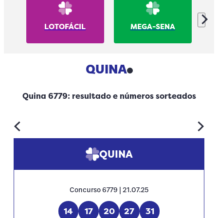
LOTOFÁCIL
MEGA-SENA
QUINA
Quina 6779: resultado e números sorteados
QUINA
Concurso 6779 | 21.07.25
14
17
20
27
31