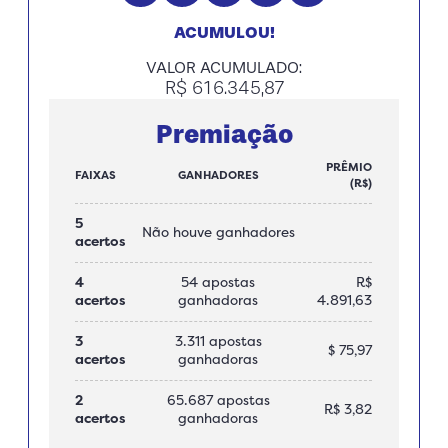
ACUMULOU!
VALOR ACUMULADO:
R$ 616.345,87
Premiação
PRÊMIO
FAIXAS
GANHADORES
(R$)
5
Não houve ganhadores
acertos
4
54 apostas
R$
acertos
ganhadoras
4.891,63
3
3.311 apostas
$ 75,97
acertos
ganhadoras
2
65.687 apostas
R$ 3,82
acertos
ganhadoras