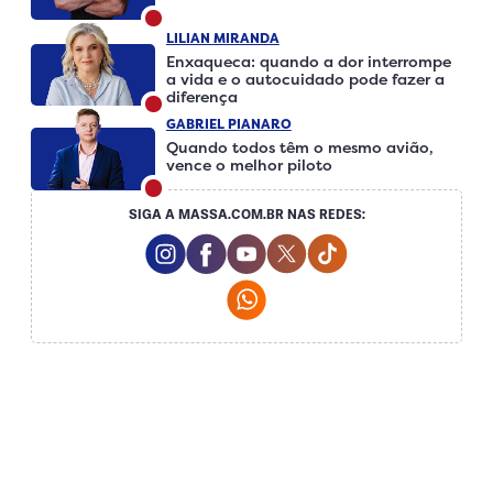
LILIAN MIRANDA
Enxaqueca: quando a dor interrompe
a vida e o autocuidado pode fazer a
diferença
GABRIEL PIANARO
Quando todos têm o mesmo avião,
vence o melhor piloto
SIGA A MASSA.COM.BR NAS REDES:
Instagram Social Media
Facebook Social Media
Youtube Social Media
Twitter Social Media
Tiktok Social Me
Whatsapp Social Media