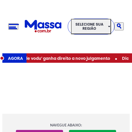
SELECIONE SUA REGIÃO
SELECIONE SUA
REGIÃO
•
'ritual de vodu' ganha direito a novo julgamento
AGORA
Dia de So
NAVEGUE ABAIXO: