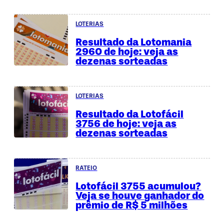
LOTERIAS
Resultado da Lotomania
2960 de hoje: veja as
dezenas sorteadas
LOTERIAS
Resultado da Lotofácil
3756 de hoje: veja as
dezenas sorteadas
RATEIO
Lotofácil 3755 acumulou?
Veja se houve ganhador do
prêmio de R$ 5 milhões