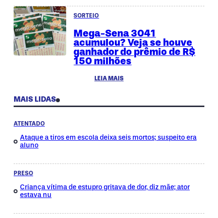
SORTEIO
Mega-Sena 3041
acumulou? Veja se houve
ganhador do prêmio de R$
150 milhões
LEIA MAIS
MAIS LIDAS
ATENTADO
Ataque a tiros em escola deixa seis mortos; suspeito era
aluno
PRESO
Criança vítima de estupro gritava de dor, diz mãe; ator
estava nu