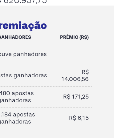
 620.957,75
remiação
GANHADORES
PRÊMIO (R$)
ouve ganhadores
R$
ostas ganhadoras
14.006,56
.480 apostas
R$ 171,25
ganhadoras
.184 apostas
R$ 6,15
ganhadoras