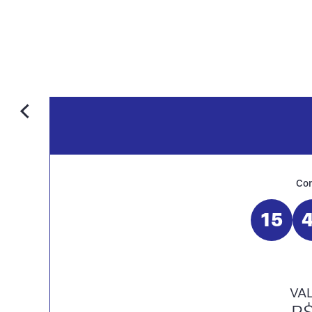
Con
15
VA