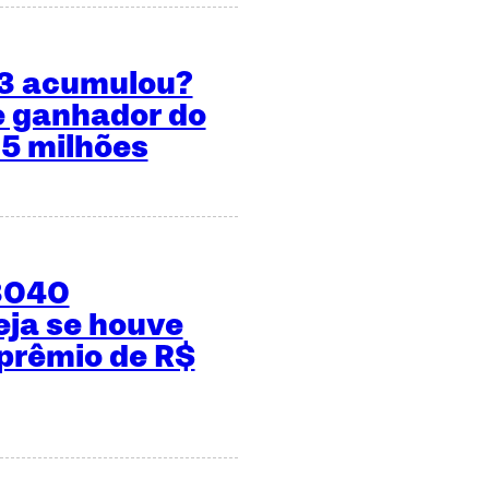
53 acumulou?
e ganhador do
 5 milhões
3040
ja se houve
prêmio de R$