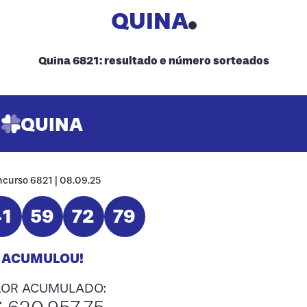
QUINA
Quina 6821: resultado e número sorteados
QUINA
curso 6821 | 08.09.25
41
59
72
79
ACUMULOU!
LOR ACUMULADO: