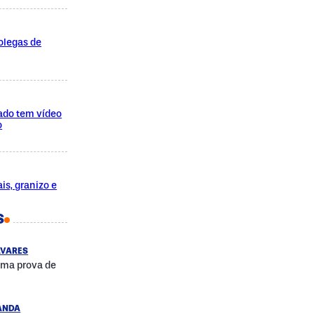
olegas de
ado tem vídeo
o
is, granizo e
S
AVARES
uma prova de
RANDA