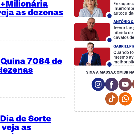
+Milionária
Enxaqueca
interrompe
veja as dezenas
autocuida
a diferenç
ANTÔNIO C
Jetour la
híbrido d
cavalos d
GABRIEL P
Quando to
mesmo avi
 Quina 7084 de
melhor pil
 dezenas
SIGA A MASSA.COM.BR NA
Instagram So
Facebo
Y
Tiktok 
Dia de Sorte
 veja as