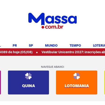
L
PR
SP
MUNDO
TEMPO
LOTERI
•
je (05/08)
Vestibular Unicentro 2027: inscrições abertas para
NAVEGUE ABAIXO:
QUINA
LOTOMANIA