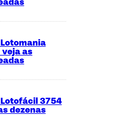
teadas
 Lotomania
 veja as
teadas
Lotofácil 3754
 as dezenas