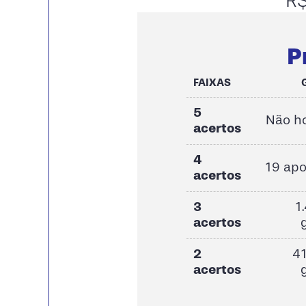
R$
P
FAIXAS
5
Não h
acertos
4
19 ap
acertos
3
1
acertos
2
41
acertos