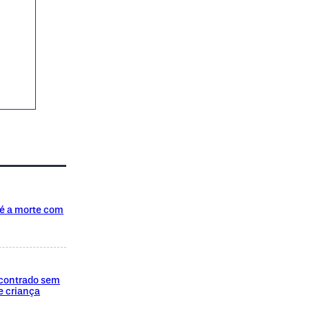
té a morte com
encontrado sem
e criança