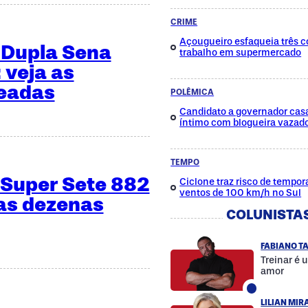
CRIME
Açougueiro esfaqueia três c
 Dupla Sena
trabalho em supermercado
 veja as
teadas
POLÊMICA
Candidato a governador cas
íntimo com blogueira vazad
TEMPO
 Super Sete 882
Ciclone traz risco de tempora
ventos de 100 km/h no Sul
 as dezenas
COLUNISTA
FABIANO T
Treinar é 
amor
LILIAN MI