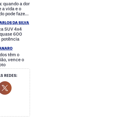
: quando a dor
 a vida e o
do pode fazer
a
ARLOS DA SILVA
nça SUV 4x4
e quase 600
e potência
IANARO
dos têm o
ão, vence o
oto
S REDES:
cial Media
ok Social Media
outube Social Media
Twitter Social Media
Social Media
Whatsapp Social Media