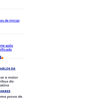
es de iniciar
rte após
ificado
S
CARLOS DA
ar a maior
ônibus da
atina
AVARES
 uma prova de