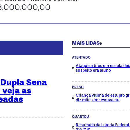
8.000.000,00
MAIS LIDAS
ATENTADO
Ataque a tiros em escola dei
suspeito era aluno
 Dupla Sena
PRESO
 veja as
Criança vítima de estupro gri
teadas
diz mãe; ator estava nu
QUARTOU
Resultado da Loteria Federa
(05/08)