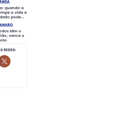
RANDA
a: quando a
rompe a vida e
idado pode
iferença
IANARO
odos têm o
ião, vence o
loto
S REDES:
ocial Media
ok Social Media
Youtube Social Media
Twitter Social Media
 Social Media
Whatsapp Social Media