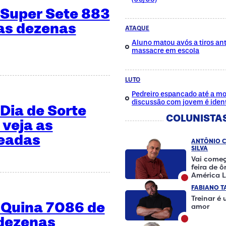
 Super Sete 883
 as dezenas
ATAQUE
Aluno matou avós a tiros ant
massacre em escola
LUTO
Pedreiro espancado até a mo
discussão com jovem é ident
Dia de Sorte
COLUNISTA
 veja as
teadas
ANTÔNIO 
SILVA
Vai começ
feira de 
América L
FABIANO T
Treinar é
 Quina 7086 de
amor
 dezenas