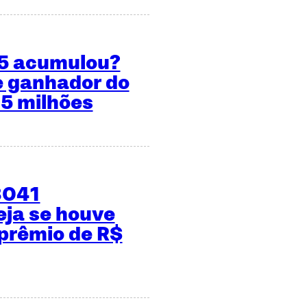
55 acumulou?
e ganhador do
 5 milhões
3041
ja se houve
prêmio de R$