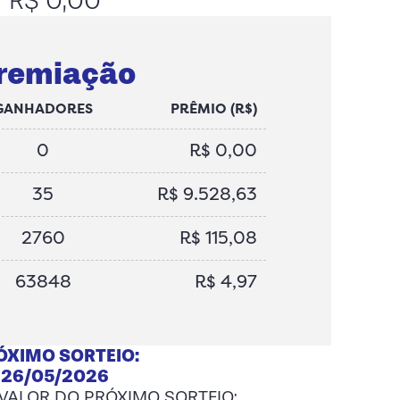
R$ 0,00
remiação
GANHADORES
PRÊMIO (R$)
0
R$ 0,00
35
R$ 9.528,63
2760
R$ 115,08
63848
R$ 4,97
ÓXIMO SORTEIO:
26/05/2026
 VALOR DO PRÓXIMO SORTEIO: