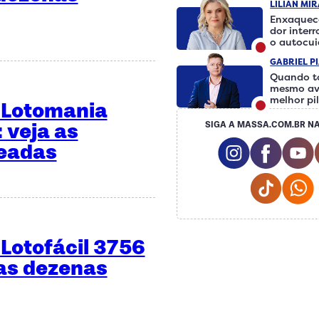
LILIAN MI
Enxaquec
dor inter
o autocu
fazer a d
GABRIEL P
Quando t
mesmo av
melhor pi
 Lotomania
 veja as
SIGA A MASSA.COM.BR NA
Instagram S
Facebo
teadas
Tiktok
Lotofácil 3756
 as dezenas