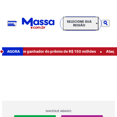
SELECIONE SUA REGIÃO
SELECIONE SUA
REGIÃO
•
se houve ganhador do prêmio de R$ 150 milhões
AGORA
Ataque a ti
NAVEGUE ABAIXO: