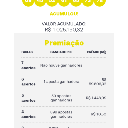
09
45
52
61
65
73
78
ACUMULOU!
VALOR ACUMULADO:
R$ 1.025.190,32
Premiação
FAIXAS
GANHADORES
PRÊMIO (R$)
7
Não houve ganhadores
acertos
6
R$
1 aposta ganhadora
acertos
59.806,32
5
59 apostas
R$ 1.448,09
acertos
ganhadoras
4
899 apostas
R$ 10,50
acertos
ganhadoras