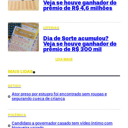
Veja se houve ganhador do
prêmio de R$ 4,6 milhões
LOTERIAS
Dia de Sorte acumulou?
Veja se houve ganhador do
prêmio de R$ 300 mil
LEIA MAIS
MAIS LIDAS
DETIDO
Ator preso por estupro foi encontrado sem roupas e
segurando cueca de criança
POLÊMICA
Candidato a governador casado tem vídeo íntimo com
blogueira vazado