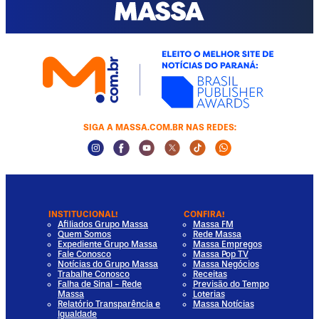
SIGA A MASSA.COM.BR NAS REDES:
Instagram Social Media
Facebook Social Media
Youtube Social Media
Twitter Social Media
Tiktok Social Media
Whatsapp Socia
INSTITUCIONAL!
CONFIRA!
Afiliados Grupo Massa
Massa FM
Quem Somos
Rede Massa
Expediente Grupo Massa
Massa Empregos
Fale Conosco
Massa Pop TV
Notícias do Grupo Massa
Massa Negócios
Trabalhe Conosco
Receitas
Falha de Sinal - Rede
Previsão do Tempo
Massa
Loterias
Relatório Transparência e
Massa Notícias
Igualdade