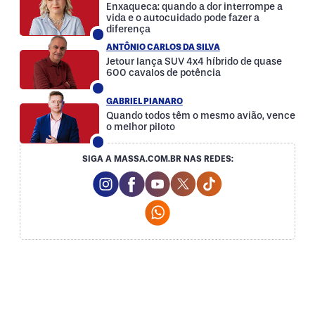
Enxaqueca: quando a dor interrompe a
vida e o autocuidado pode fazer a
diferença
ANTÔNIO CARLOS DA SILVA
Jetour lança SUV 4x4 híbrido de quase
600 cavalos de potência
GABRIEL PIANARO
Quando todos têm o mesmo avião, vence
o melhor piloto
SIGA A MASSA.COM.BR NAS REDES:
Instagram Social Media
Facebook Social Media
Youtube Social Media
Twitter Social Media
Tiktok Social Med
Whatsapp Social Media