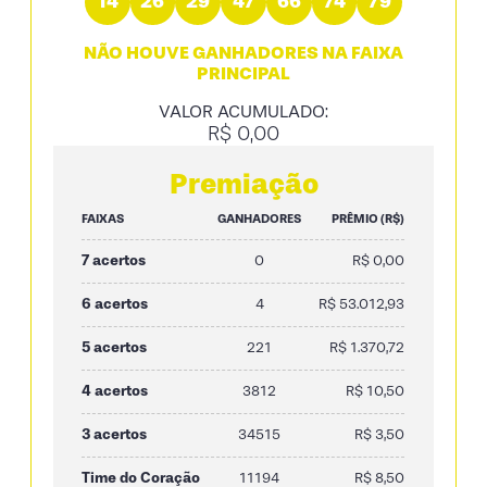
14
26
29
47
66
74
79
NÃO HOUVE GANHADORES NA FAIXA
PRINCIPAL
VALOR ACUMULADO:
R$ 0,00
Premiação
FAIXAS
GANHADORES
PRÊMIO (R$)
7 acertos
0
R$ 0,00
6 acertos
4
R$ 53.012,93
5 acertos
221
R$ 1.370,72
4 acertos
3812
R$ 10,50
3 acertos
34515
R$ 3,50
Time do Coração
11194
R$ 8,50