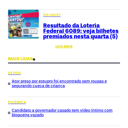
FOI VOCÊ?
Resultado da Loteria
Federal 6089: veja bilhetes
premiados nesta quarta (5)
LEIA MAIS
MAIS LIDAS
DETIDO
Ator preso por estupro foi encontrado sem roupas e
segurando cueca de criança
POLÊMICA
Candidato a governador casado tem vídeo íntimo com
blogueira vazado