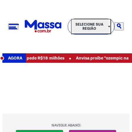
SELECIONE SUA REGIÃO
SELECIONE SUA
REGIÃO
•
 abusos e pede R$18 milhões
AGORA
Anvisa proíbe "ozempic natural"
NAVEGUE ABAIXO: