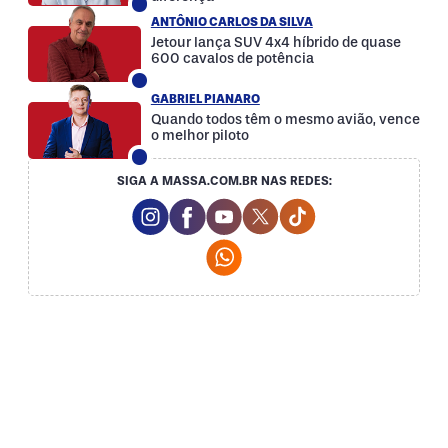
ANTÔNIO CARLOS DA SILVA
Jetour lança SUV 4x4 híbrido de quase
600 cavalos de potência
GABRIEL PIANARO
Quando todos têm o mesmo avião, vence
o melhor piloto
SIGA A MASSA.COM.BR NAS REDES:
Instagram Social Media
Facebook Social Media
Youtube Social Media
Twitter Social Media
Tiktok Social Med
Whatsapp Social Media