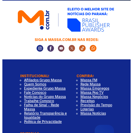
SIGA A MASSA.COM.BR NAS REDES:
Instagram Social Media
Facebook Social Media
Youtube Social Media
Twitter Social Media
Tiktok Social Media
Whatsapp Socia
INSTITUCIONAL!
CONFIRA!
Afiliados Grupo Massa
Massa FM
Quem Somos
Rede Massa
Expediente Grupo Massa
Massa Empregos
Fale Conosco
Massa Pop TV
Notícias do Grupo Massa
Massa Negócios
Trabalhe Conosco
Receitas
Falha de Sinal - Rede
Previsão do Tempo
Massa
Loterias
Relatório Transparência e
Massa Notícias
Igualdade
Política de Privacidade