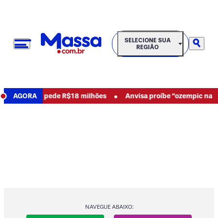
SELECIONE SUA REGIÃO
SELECIONE SUA
REGIÃO
•
 abusos e pede R$18 milhões
AGORA
Anvisa proíbe "ozempic natural"
NAVEGUE ABAIXO: