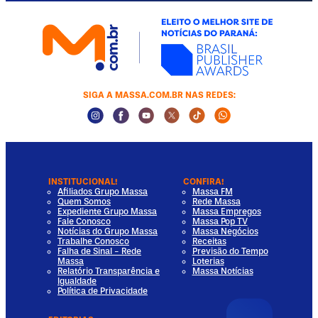
SIGA A MASSA.COM.BR NAS REDES:
Instagram Social Media
Facebook Social Media
Youtube Social Media
Twitter Social Media
Tiktok Social Media
Whatsapp Socia
INSTITUCIONAL!
CONFIRA!
Afiliados Grupo Massa
Massa FM
Quem Somos
Rede Massa
Expediente Grupo Massa
Massa Empregos
Fale Conosco
Massa Pop TV
Notícias do Grupo Massa
Massa Negócios
Trabalhe Conosco
Receitas
Falha de Sinal - Rede
Previsão do Tempo
Massa
Loterias
Relatório Transparência e
Massa Notícias
Igualdade
Política de Privacidade