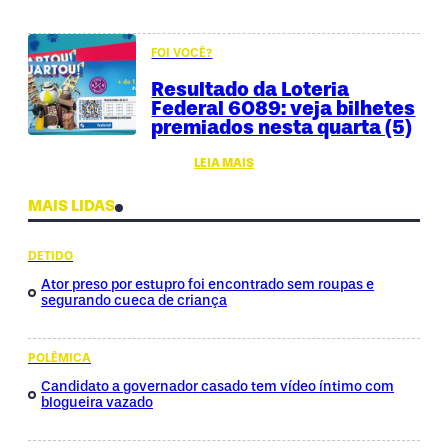
FOI VOCÊ?
Resultado da Loteria
Federal 6089: veja bilhetes
premiados nesta quarta (5)
LEIA MAIS
MAIS LIDAS
DETIDO
Ator preso por estupro foi encontrado sem roupas e
segurando cueca de criança
POLÊMICA
Candidato a governador casado tem vídeo íntimo com
blogueira vazado