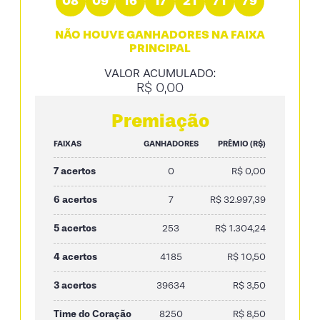
08
09
16
17
21
71
79
NÃO HOUVE GANHADORES NA FAIXA
PRINCIPAL
VALOR ACUMULADO:
R$ 0,00
Premiação
FAIXAS
GANHADORES
PRÊMIO (R$)
7 acertos
0
R$ 0,00
6 acertos
7
R$ 32.997,39
5 acertos
253
R$ 1.304,24
4 acertos
4185
R$ 10,50
3 acertos
39634
R$ 3,50
Time do Coração
8250
R$ 8,50