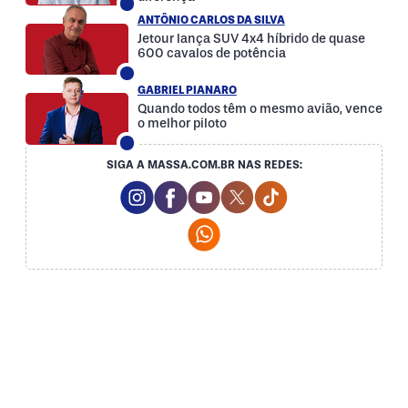
ANTÔNIO CARLOS DA SILVA
Jetour lança SUV 4x4 híbrido de quase
600 cavalos de potência
GABRIEL PIANARO
Quando todos têm o mesmo avião, vence
o melhor piloto
SIGA A MASSA.COM.BR NAS REDES:
Instagram Social Media
Facebook Social Media
Youtube Social Media
Twitter Social Media
Tiktok Social Med
Whatsapp Social Media