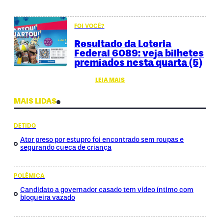
FOI VOCÊ?
Resultado da Loteria
Federal 6089: veja bilhetes
premiados nesta quarta (5)
LEIA MAIS
MAIS LIDAS
DETIDO
Ator preso por estupro foi encontrado sem roupas e
segurando cueca de criança
POLÊMICA
Candidato a governador casado tem vídeo íntimo com
blogueira vazado