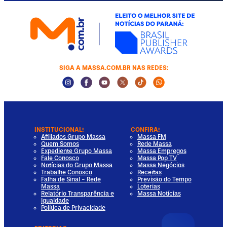
SIGA A MASSA.COM.BR NAS REDES:
Instagram Social Media
Facebook Social Media
Youtube Social Media
Twitter Social Media
Tiktok Social Media
Whatsapp Socia
INSTITUCIONAL!
CONFIRA!
Afiliados Grupo Massa
Massa FM
Quem Somos
Rede Massa
Expediente Grupo Massa
Massa Empregos
Fale Conosco
Massa Pop TV
Notícias do Grupo Massa
Massa Negócios
Trabalhe Conosco
Receitas
Falha de Sinal - Rede
Previsão do Tempo
Massa
Loterias
Relatório Transparência e
Massa Notícias
Igualdade
Política de Privacidade