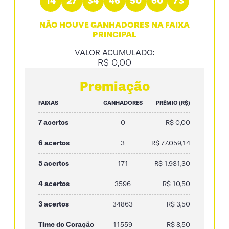
14
27
34
46
50
60
73
NÃO HOUVE GANHADORES NA FAIXA
PRINCIPAL
VALOR ACUMULADO:
R$ 0,00
Premiação
FAIXAS
GANHADORES
PRÊMIO (R$)
7 acertos
0
R$ 0,00
6 acertos
3
R$ 77.059,14
5 acertos
171
R$ 1.931,30
4 acertos
3596
R$ 10,50
3 acertos
34863
R$ 3,50
Time do Coração
11559
R$ 8,50