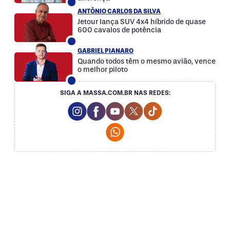
ANTÔNIO CARLOS DA SILVA
Jetour lança SUV 4x4 híbrido de quase
600 cavalos de potência
GABRIEL PIANARO
Quando todos têm o mesmo avião, vence
o melhor piloto
SIGA A MASSA.COM.BR NAS REDES:
Instagram Social Media
Facebook Social Media
Youtube Social Media
Twitter Social Media
Tiktok Social Med
Whatsapp Social Media