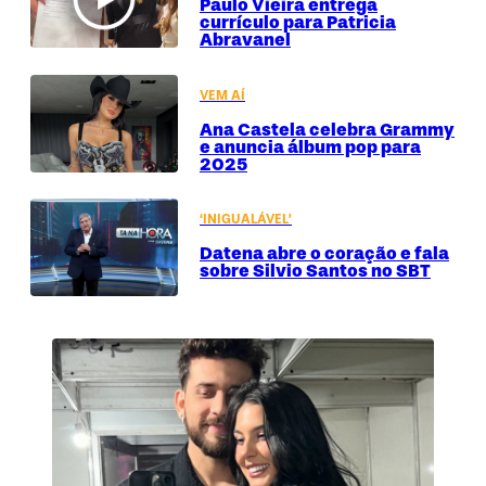
Paulo Vieira entrega
currículo para Patricia
Abravanel
VEM AÍ
Ana Castela celebra Grammy
e anuncia álbum pop para
2025
‘INIGUALÁVEL’
Datena abre o coração e fala
sobre Silvio Santos no SBT