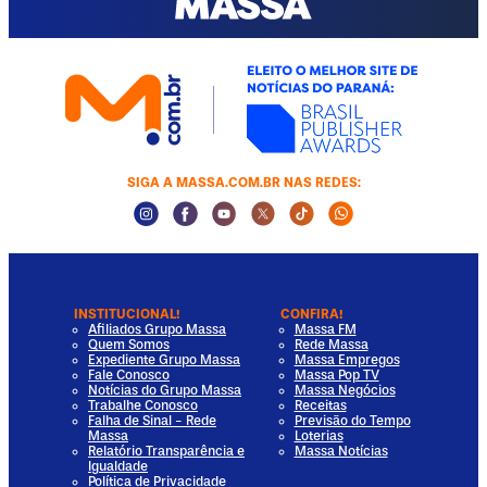
SIGA A MASSA.COM.BR NAS REDES:
Instagram Social Media
Facebook Social Media
Youtube Social Media
Twitter Social Media
Tiktok Social Media
Whatsapp Socia
INSTITUCIONAL!
CONFIRA!
Afiliados Grupo Massa
Massa FM
Quem Somos
Rede Massa
Expediente Grupo Massa
Massa Empregos
Fale Conosco
Massa Pop TV
Notícias do Grupo Massa
Massa Negócios
Trabalhe Conosco
Receitas
Falha de Sinal - Rede
Previsão do Tempo
Massa
Loterias
Relatório Transparência e
Massa Notícias
Igualdade
Política de Privacidade