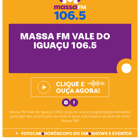
MASSA FM VALE DO
IGUAÇU 106.5
Instagram Social Media
Facebook Social Media
Massa FM Vale do Iguaçu 106.5: ouça ao vivo a programação completa,
participe das promoções da rádio e peça sua música na rede de rádio
Massa FM!
FOFOCAS
HORÓSCOPO DO DIA
SHOWS E EVENTOS