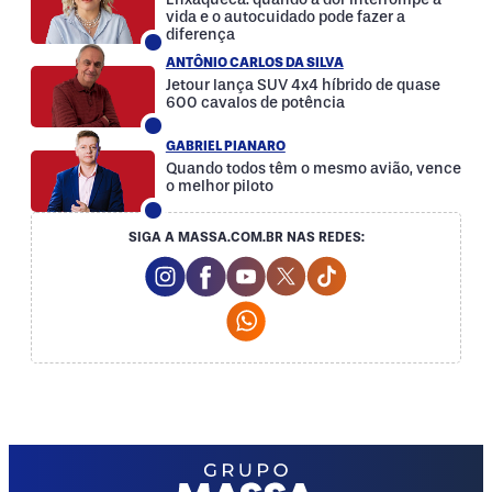
vida e o autocuidado pode fazer a
diferença
ANTÔNIO CARLOS DA SILVA
Jetour lança SUV 4x4 híbrido de quase
600 cavalos de potência
GABRIEL PIANARO
Quando todos têm o mesmo avião, vence
o melhor piloto
SIGA A MASSA.COM.BR NAS REDES:
Instagram Social Media
Facebook Social Media
Youtube Social Media
Twitter Social Media
Tiktok Social Med
Whatsapp Social Media