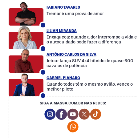
FABIANO TAVARES
Treinar é uma prova de amor
LILIAN MIRANDA
Enxaqueca: quando a dor interrompe a vida e
o autocuidado pode fazer a diferença
ANTÔNIO CARLOS DA SILVA
Jetour lança SUV 4x4 híbrido de quase 600
cavalos de potência
GABRIEL PIANARO
Quando todos têm o mesmo avião, vence o
melhor piloto
SIGA A MASSA.COM.BR NAS REDES:
Instagram Social Media
Facebook Social Media
Youtube Social Media
Twitter Social Media
Tiktok Social Me
Whatsapp Social Media