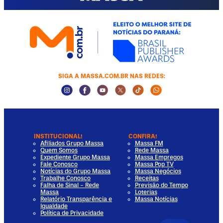
SIGA A MASSA.COM.BR NAS REDES:
Instagram Social Media
Facebook Social Media
Youtube Social Media
Twitter Social Media
Tiktok Social Media
Whatsapp Socia
INSTITUCIONAL!
CONFIRA!
Afiliados Grupo Massa
Massa FM
Quem Somos
Rede Massa
Expediente Grupo Massa
Massa Empregos
Fale Conosco
Massa Pop TV
Notícias do Grupo Massa
Massa Negócios
Trabalhe Conosco
Receitas
Falha de Sinal - Rede
Previsão do Tempo
Massa
Loterias
Relatório Transparência e
Massa Notícias
Igualdade
Política de Privacidade