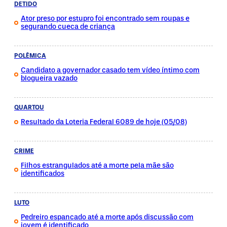
DETIDO
Ator preso por estupro foi encontrado sem roupas e
segurando cueca de criança
POLÊMICA
Candidato a governador casado tem vídeo íntimo com
blogueira vazado
QUARTOU
Resultado da Loteria Federal 6089 de hoje (05/08)
CRIME
Filhos estrangulados até a morte pela mãe são
identificados
LUTO
Pedreiro espancado até a morte após discussão com
jovem é identificado