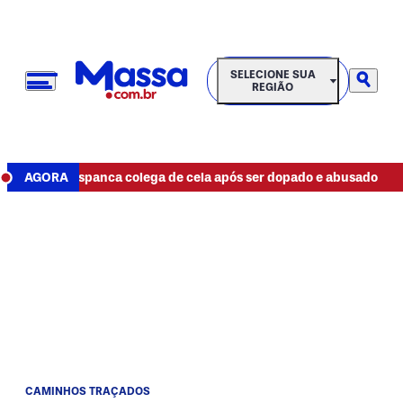
SELECIONE SUA REGIÃO
SELECIONE SUA
REGIÃO
•
etento espanca colega de cela após ser dopado e abusado
AGORA
Res
CAMINHOS TRAÇADOS