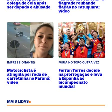
colega de cela após
flagrado roubando
ser dopado e abusado
fiação no Tatuquara:
vídeo
IMPRESSIONANTE!
FÚRIA NO TOPO OUTRA VEZ
Motociclista é
Ferran Torres decide
atingida por roda de
na prorrogação e leva
carretinha no Paraná:
a Espanha ao
vídeo
bicampeonato
mundial
MAIS LIDAS