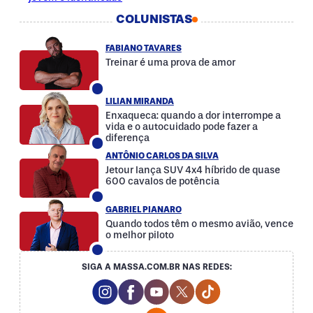
COLUNISTAS
FABIANO TAVARES
Treinar é uma prova de amor
LILIAN MIRANDA
Enxaqueca: quando a dor interrompe a
vida e o autocuidado pode fazer a
diferença
ANTÔNIO CARLOS DA SILVA
Jetour lança SUV 4x4 híbrido de quase
600 cavalos de potência
GABRIEL PIANARO
Quando todos têm o mesmo avião, vence
o melhor piloto
SIGA A MASSA.COM.BR NAS REDES:
Instagram Social Media
Facebook Social Media
Youtube Social Media
Twitter Social Media
Tiktok Social Med