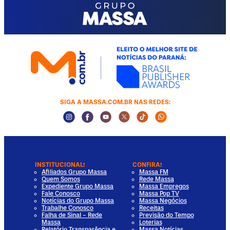
SIGA A MASSA.COM.BR NAS REDES:
Instagram Social Media
Facebook Social Media
Youtube Social Media
Twitter Social Media
Tiktok Social Media
Whatsapp Socia
INSTITUCIONAL!
CONFIRA!
Afiliados Grupo Massa
Massa FM
Quem Somos
Rede Massa
Expediente Grupo Massa
Massa Empregos
Fale Conosco
Massa Pop TV
Notícias do Grupo Massa
Massa Negócios
Trabalhe Conosco
Receitas
Falha de Sinal - Rede
Previsão do Tempo
Massa
Loterias
Relatório Transparência e
Massa Notícias