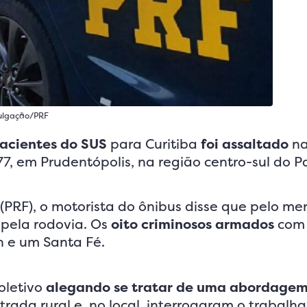
vulgação/PRF
pacientes do SUS
para Curitiba
foi assaltado
n
7, em Prudentópolis, na região centro-sul do P
(PRF), o motorista do ônibus disse que pelo me
 pela rodovia. Os
oito criminosos
armados
com 
h e um Santa Fé.
oletivo
alegando se tratar de uma abordagem 
rada rural e, no local, interrogaram o trabalh