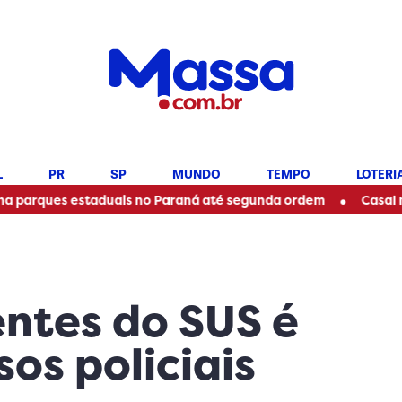
L
PR
SP
MUNDO
TEMPO
LOTERI
•
es estaduais no Paraná até segunda ordem
Casal morre em
ntes do SUS é
sos policiais