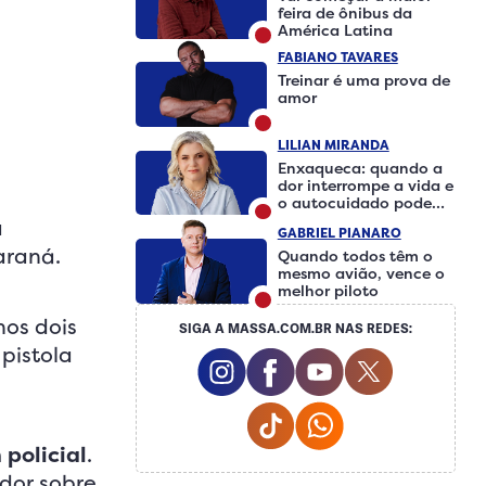
feira de ônibus da
América Latina
FABIANO TAVARES
Treinar é uma prova de
amor
LILIAN MIRANDA
Enxaqueca: quando a
dor interrompe a vida e
o autocuidado pode
fazer a diferença
a
GABRIEL PIANARO
araná.
Quando todos têm o
mesmo avião, vence o
melhor piloto
nos dois
SIGA A MASSA.COM.BR NAS REDES:
pistola
Instagram Social Media
Facebook Social Medi
Youtube Social 
Twitter So
Tiktok Social Media
Whatsapp Social
policial
.
ador sobre