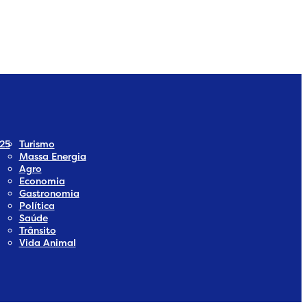
dia
 Social Media
25
Turismo
Massa Energia
Agro
Economia
Gastronomia
Política
Saúde
Trânsito
Vida Animal