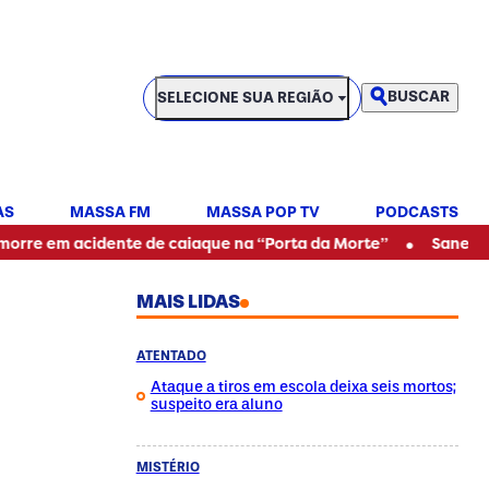
SELECIONE SUA REGIÃO
BUSCAR
SELECIONE SUA REGIÃO
AS
MASSA FM
MASSA POP TV
PODCASTS
•
 acidente de caiaque na “Porta da Morte”
Sanepar alerta p
MAIS LIDAS
ATENTADO
Ataque a tiros em escola deixa seis mortos;
suspeito era aluno
MISTÉRIO