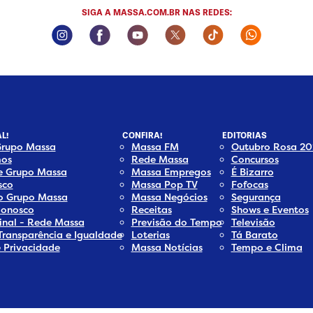
SIGA A MASSA.COM.BR NAS REDES:
Instagram Social Media
Facebook Social Media
Youtube Social Media
Twitter Social Media
Tiktok Social Me
Whatsapp
L!
CONFIRA!
EDITORIAS
Grupo Massa
Massa FM
Outubro Rosa 20
os
Rede Massa
Concursos
e Grupo Massa
Massa Empregos
É Bizarro
sco
Massa Pop TV
Fofocas
do Grupo Massa
Massa Negócios
Segurança
Conosco
Receitas
Shows e Eventos
inal - Rede Massa
Previsão do Tempo
Televisão
Transparência e Igualdade
Loterias
Tá Barato
e Privacidade
Massa Notícias
Tempo e Clima