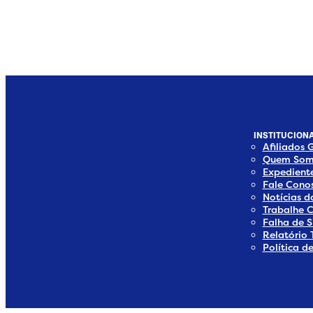
INSTITUCIONA
Afiliados 
Quem Som
Expedient
Fale Cono
Notícias 
Trabalhe 
Falha de S
Relatório 
Política d
edia
 Media
ial Media
ocial Media