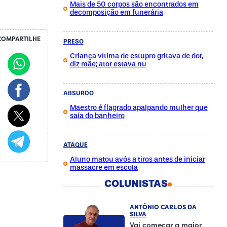
Mais de 50 corpos são encontrados em
decomposição em funerária
COMPARTILHE
PRESO
Criança vítima de estupro gritava de dor,
diz mãe; ator estava nu
ABSURDO
Maestro é flagrado apalpando mulher que
saía do banheiro
ATAQUE
Aluno matou avós a tiros antes de iniciar
massacre em escola
COLUNISTAS
ANTÔNIO CARLOS DA
SILVA
Vai começar a maior