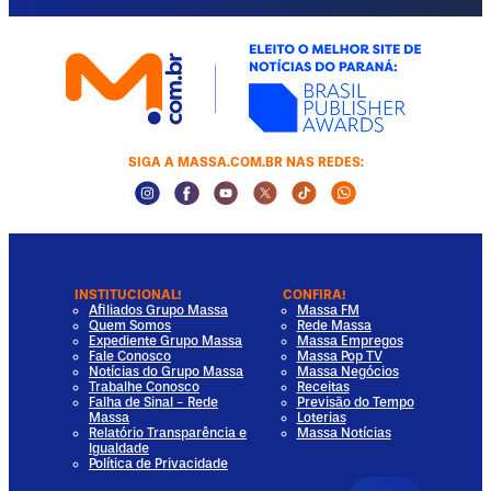
SIGA A MASSA.COM.BR NAS REDES:
Instagram Social Media
Facebook Social Media
Youtube Social Media
Twitter Social Media
Tiktok Social Media
Whatsapp Socia
INSTITUCIONAL!
CONFIRA!
Afiliados Grupo Massa
Massa FM
Quem Somos
Rede Massa
Expediente Grupo Massa
Massa Empregos
Fale Conosco
Massa Pop TV
Notícias do Grupo Massa
Massa Negócios
Trabalhe Conosco
Receitas
Falha de Sinal - Rede
Previsão do Tempo
Massa
Loterias
Relatório Transparência e
Massa Notícias
Igualdade
Política de Privacidade