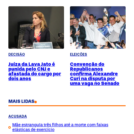
DECISÃO
ELEIÇÕES
Juíza da Lava Jato é
Convenção do
punida pelo CNJ e
Republicanos
afastada do cargo por
confirma Alexandre
dois anos
Curi na disputa por
uma vaga no Senado
MAIS LIDAS
ACUSADA
Mãe estrangula três filhos até a morte com faixas
elásticas de exercício