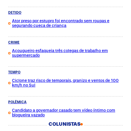
DETIDO
Ator preso por estupro foi encontrado sem roupas e
segurando cueca de criança
CRIME
Açougueiro esfaqueia três colegas de trabalho em
supermercado
TEMPO
Ciclone traz risco de temporais, granizo e ventos de 100
km/h no Sul
POLÊMICA
Candidato a governador casado tem vídeo íntimo com
blogueira vazado
COLUNISTAS