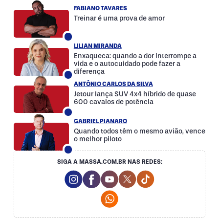
FABIANO TAVARES
Treinar é uma prova de amor
LILIAN MIRANDA
Enxaqueca: quando a dor interrompe a
vida e o autocuidado pode fazer a
diferença
ANTÔNIO CARLOS DA SILVA
Jetour lança SUV 4x4 híbrido de quase
600 cavalos de potência
GABRIEL PIANARO
Quando todos têm o mesmo avião, vence
o melhor piloto
SIGA A MASSA.COM.BR NAS REDES:
Instagram Social Media
Facebook Social Media
Youtube Social Media
Twitter Social Media
Tiktok Social Med
Whatsapp Social Media