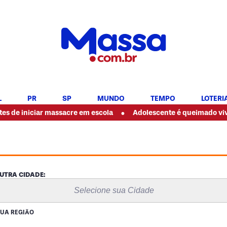
L
PR
SP
MUNDO
TEMPO
LOTERI
•
iar massacre em escola
Adolescente é queimado vivo por amig
UTRA CIDADE:
Selecione sua Cidade
SUA REGIÃO