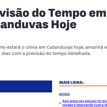
03:00
06:00
visão do Tempo em
15°
16°
anduvas Hoje
mo estará o clima em Catanduvas hoje, amanhã e
 dias com a previsão do tempo detalhada.
MAIS LIDAS
DETIDO
Ator preso por estupro foi 
roupas e segurando cueca d