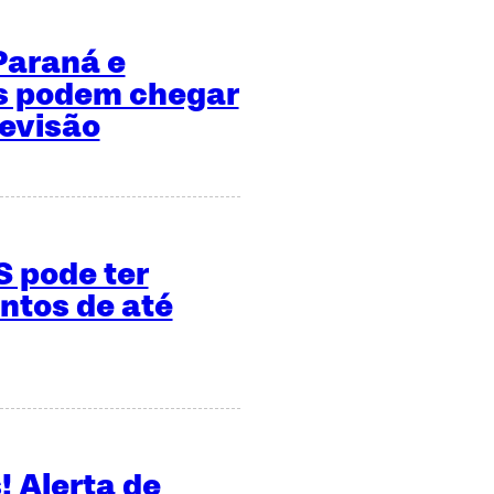
 Paraná e
s podem chegar
revisão
S pode ter
ntos de até
! Alerta de