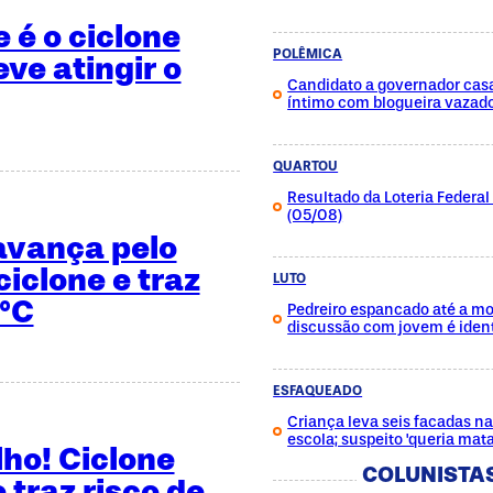
 é o ciclone
POLÊMICA
ve atingir o
Candidato a governador cas
íntimo com blogueira vazad
QUARTOU
Resultado da Loteria Federa
(05/08)
 avança pelo
iclone e traz
LUTO
°C
Pedreiro espancado até a mo
discussão com jovem é ident
ESFAQUEADO
Criança leva seis facadas na
escola; suspeito 'queria mat
ho! Ciclone
COLUNISTA
 traz risco de