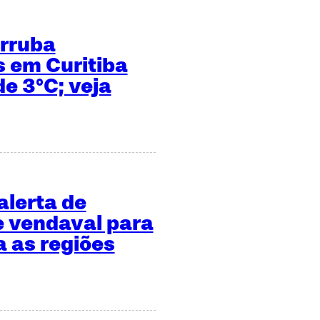
erruba
 em Curitiba
e 3°C; veja
alerta de
 vendaval para
a as regiões