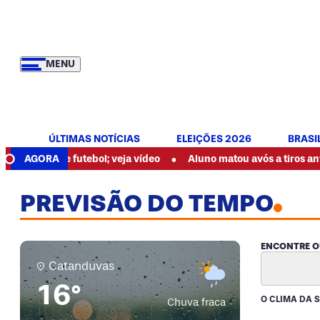
MENU
ÚLTIMAS NOTÍCIAS
ELEIÇÕES 2026
BRASI
•
 de futebol; veja vídeo
AGORA
Aluno matou avós a tiros antes de inic
PREVISÃO DO TEMPO
ENCONTRE O
Catanduvas
16°
O CLIMA DA 
Chuva fraca