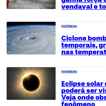
vendaval e to
FENÔMENO
Ciclone bomb
temporais, g
nas temperat
FENÔMENO
Eclipse solar
poderá ser vi
Veja onde ob
fenômeno