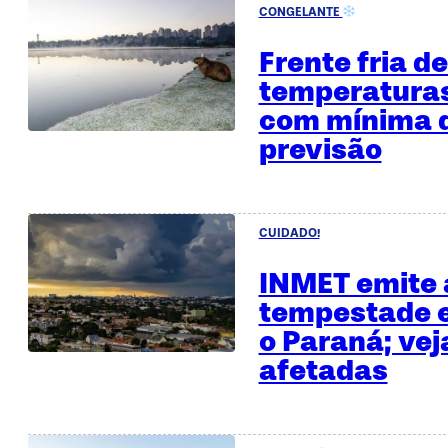
CONGELANTE
Frente fria d
temperaturas
com mínima d
previsão
CUIDADO!
INMET emite 
tempestade e
o Paraná; vej
afetadas