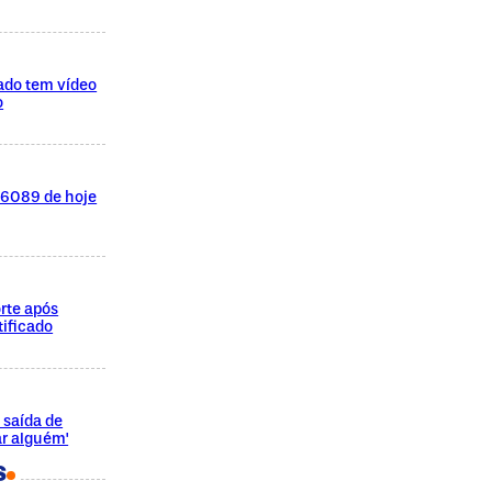
ado tem vídeo
o
l 6089 de hoje
rte após
ificado
 saída de
ar alguém'
S