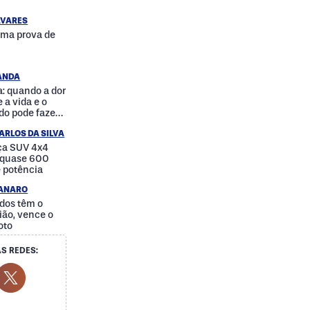
AVARES
uma prova de
RANDA
: quando a dor
 a vida e o
do pode fazer
a
ARLOS DA SILVA
nça SUV 4x4
e quase 600
e potência
IANARO
dos têm o
ão, vence o
oto
S REDES:
cial Media
ok Social Media
outube Social Media
Twitter Social Media
Social Media
Whatsapp Social Media