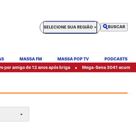
SELECIONE SUA REGIÃO
BUSCAR
SELECIONE SUA REGIÃO
AS
MASSA FM
MASSA POP TV
PODCASTS
•
o de 12 anos após briga
Mega-Sena 3041 acumulou? Veja se 