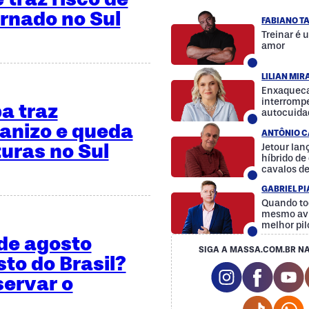
rnado no Sul
FABIANO T
Treinar é 
amor
LILIAN MI
Enxaqueca
interrompe
a traz
autocuida
a diferenç
ranizo e queda
ANTÔNIO C
uras no Sul
Jetour la
híbrido d
cavalos d
GABRIEL P
Quando to
mesmo avi
melhor pil
 de agosto
SIGA A MASSA.COM.BR NA
sto do Brasil?
Instagram So
Facebo
Y
servar o
Tiktok 