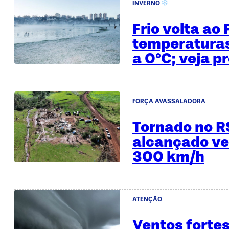
INVERNO
Frio volta ao
temperatura
a 0°C; veja p
FORÇA AVASSALADORA
Tornado no R
alcançado ve
300 km/h
ATENÇÃO
Ventos fortes