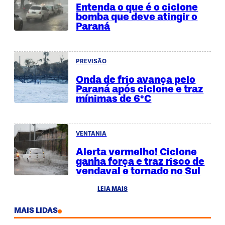
Entenda o que é o ciclone
bomba que deve atingir o
Paraná
PREVISÃO
Onda de frio avança pelo
Paraná após ciclone e traz
mínimas de 6°C
VENTANIA
Alerta vermelho! Ciclone
ganha força e traz risco de
vendaval e tornado no Sul
LEIA MAIS
MAIS LIDAS