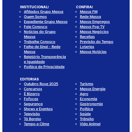
INSTITUCIONAL!
CONFIRA!
Afiliados Grupo Massa
Massa FM
Quem Somos
Rede Massa
Expediente Grupo Massa
Massa Empregos
Fale Conosco
Massa Pop TV
Notícias do Grupo
Massa Negócios
Massa
Receitas
Trabalhe Conosco
Previsão do Tempo
Falha de Sinal - Rede
Loterias
Massa
Massa Notícias
Relatório Transparência
e Igualdade
Política de Privacidade
EDITORIAS
Outubro Rosa 2025
Turismo
Concursos
Massa Energia
É Bizarro
Agro
Fofocas
Economia
Segurança
Gastronomia
Shows e Eventos
Política
Televisão
Saúde
Tá Barato
Trânsito
Tempo e Clima
Vida Animal