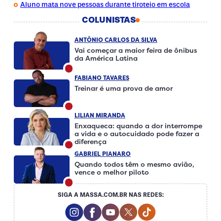
Aluno mata nove pessoas durante tiroteio em escola
COLUNISTAS
ANTÔNIO CARLOS DA SILVA
Vai começar a maior feira de ônibus
da América Latina
FABIANO TAVARES
Treinar é uma prova de amor
LILIAN MIRANDA
Enxaqueca: quando a dor interrompe
a vida e o autocuidado pode fazer a
diferença
GABRIEL PIANARO
Quando todos têm o mesmo avião,
vence o melhor piloto
SIGA A MASSA.COM.BR NAS REDES:
Instagram Social Media
Facebook Social Media
Youtube Social Media
Twitter Social Media
Tiktok Social Me