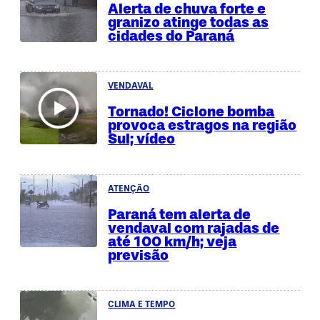
Alerta de chuva forte e
granizo atinge todas as
cidades do Paraná
VENDAVAL
Tornado! Ciclone bomba
provoca estragos na região
Sul; vídeo
ATENÇÃO
Paraná tem alerta de
vendaval com rajadas de
até 100 km/h; veja
previsão
CLIMA E TEMPO