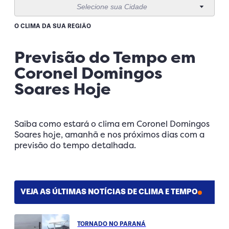
Selecione sua Cidade
14 de agosto
18°
14°
Sexta-Feira
O CLIMA DA SUA REGIÃO
15 de agosto
22°
13°
Sábado
Previsão do Tempo em
Coronel Domingos
16 de agosto
19°
14°
Domingo
Soares Hoje
Saiba como estará o clima em Coronel Domingos
Soares hoje, amanhã e nos próximos dias com a
previsão do tempo detalhada.
VEJA AS ÚLTIMAS NOTÍCIAS DE CLIMA E TEMPO
TORNADO NO PARANÁ