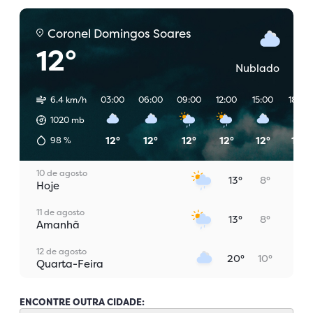
Coronel Domingos Soares
12°
Nublado
6.4 km/h
03:00
06:00
09:00
12:00
15:00
18:00
1020
mb
12°
12°
12°
12°
12°
10°
98
%
10 de agosto
13°
8°
Hoje
11 de agosto
13°
8°
Amanhã
12 de agosto
20°
10°
Quarta-Feira
13 de agosto
23°
12°
Quinta-Feira
ENCONTRE OUTRA CIDADE: