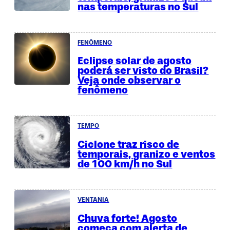
nas temperaturas no Sul
FENÔMENO
Eclipse solar de agosto
poderá ser visto do Brasil?
Veja onde observar o
fenômeno
TEMPO
Ciclone traz risco de
temporais, granizo e ventos
de 100 km/h no Sul
VENTANIA
Chuva forte! Agosto
começa com alerta de