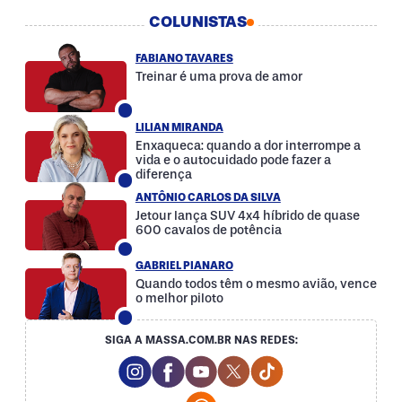
COLUNISTAS
FABIANO TAVARES
Treinar é uma prova de amor
LILIAN MIRANDA
Enxaqueca: quando a dor interrompe a
vida e o autocuidado pode fazer a
diferença
ANTÔNIO CARLOS DA SILVA
Jetour lança SUV 4x4 híbrido de quase
600 cavalos de potência
GABRIEL PIANARO
Quando todos têm o mesmo avião, vence
o melhor piloto
SIGA A MASSA.COM.BR NAS REDES:
Instagram Social Media
Facebook Social Media
Youtube Social Media
Twitter Social Media
Tiktok Social Med
Whatsapp Social Media