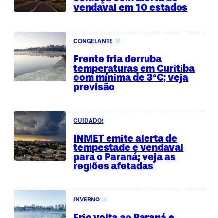
vendaval em 10 estados
CONGELANTE
Frente fria derruba
temperaturas em Curitiba
com mínima de 3°C; veja
previsão
CUIDADO!
INMET emite alerta de
tempestade e vendaval
para o Paraná; veja as
regiões afetadas
INVERNO
Frio volta ao Paraná e