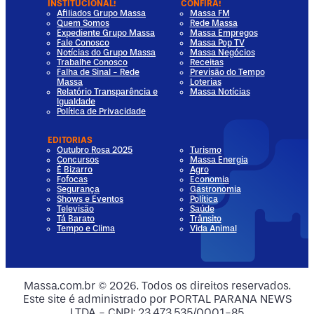
INSTITUCIONAL!
CONFIRA!
Afiliados Grupo Massa
Massa FM
Quem Somos
Rede Massa
Expediente Grupo Massa
Massa Empregos
Fale Conosco
Massa Pop TV
Notícias do Grupo Massa
Massa Negócios
Trabalhe Conosco
Receitas
Falha de Sinal - Rede
Previsão do Tempo
Massa
Loterias
Relatório Transparência e
Massa Notícias
Igualdade
Política de Privacidade
EDITORIAS
Outubro Rosa 2025
Turismo
Concursos
Massa Energia
É Bizarro
Agro
Fofocas
Economia
Segurança
Gastronomia
Shows e Eventos
Política
Televisão
Saúde
Tá Barato
Trânsito
Tempo e Clima
Vida Animal
dia
 Media
al Media
ocial Media
Massa.com.br © 2026. Todos os direitos reservados.
Este site é administrado por PORTAL PARANA NEWS
ia
ial Media
LTDA - CNPJ: 23.473.535/0001-85