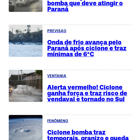
bomba que deve atingir o
Paraná
PREVISÃO
Onda de frio avança pelo
Paraná após ciclone e traz
mínimas de 6°C
VENTANIA
Alerta vermelho! Ciclone
ganha força e traz risco de
vendaval e tornado no Sul
FENÔMENO
Ciclone bomba traz
temporais, granizo e queda