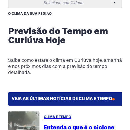
Selecione sua Cidade
10 de agosto
25°
15°
Segunda-Feira
O CLIMA DA SUA REGIÃO
11 de agosto
20°
11°
Previsão do Tempo em
Terça-Feira
Curiúva Hoje
12 de agosto
21°
10°
Quarta-Feira
Saiba como estará o clima em Curiúva hoje, amanhã
e nos próximos dias com a previsão do tempo
detalhada.
VEJA AS ÚLTIMAS NOTÍCIAS DE CLIMA E TEMPO
CLIMA E TEMPO
Entenda o que é o ciclone