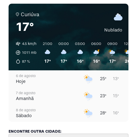
Curiúva
17°
Nublado
4.5 km/h
21:00
00:00
03:00
06:00
09:00
12:00
1011
mb
17°
17°
16°
16°
17°
20°
87
%
6 de agosto
25°
13°
Hoje
7 de agosto
23°
15°
Amanhã
8 de agosto
28°
16°
Sábado
9 de agosto
31°
18°
ENCONTRE OUTRA CIDADE:
Domingo