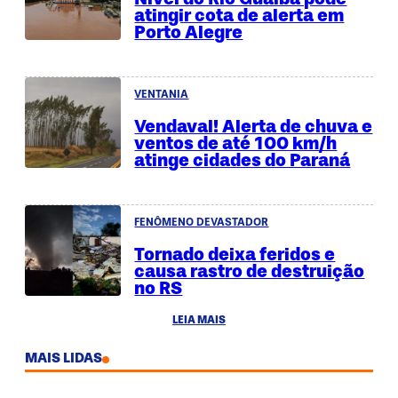
atingir cota de alerta em
Porto Alegre
VENTANIA
Vendaval! Alerta de chuva e
ventos de até 100 km/h
atinge cidades do Paraná
FENÔMENO DEVASTADOR
Tornado deixa feridos e
causa rastro de destruição
no RS
LEIA MAIS
MAIS LIDAS