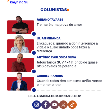
km/h no Sul
COLUNISTAS
FABIANO TAVARES
Treinar é uma prova de amor
LILIAN MIRANDA
Enxaqueca: quando a dor interrompe a
vida e o autocuidado pode fazer a
diferença
ANTÔNIO CARLOS DA SILVA
Jetour lança SUV 4x4 híbrido de quase
600 cavalos de potência
GABRIEL PIANARO
Quando todos têm o mesmo avião, vence
o melhor piloto
SIGA A MASSA.COM.BR NAS REDES:
Instagram Social Media
Facebook Social Media
Youtube Social Media
Twitter Social Media
Tiktok Social Med