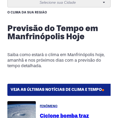
Selecione sua Cidade
10 de agosto
21°
12°
Segunda-Feira
O CLIMA DA SUA REGIÃO
11 de agosto
16°
11°
Previsão do Tempo em
Terça-Feira
Manfrinópolis Hoje
12 de agosto
14°
12°
Quarta-Feira
Saiba como estará o clima em Manfrinópolis hoje,
amanhã e nos próximos dias com a previsão do
tempo detalhada.
VEJA AS ÚLTIMAS NOTÍCIAS DE CLIMA E TEMPO
FENÔMENO
Ciclone bomba traz