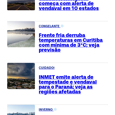
começa com alerta de
vendaval em 10 estados
CONGELANTE
Frente fria derruba
temperaturas em Curitiba
com mínima de 3°C; veja
previsão
CUIDADO!
INMET emite alerta de
tempestade e vendaval
para o Paraná; veja as
regiões afetadas
INVERNO