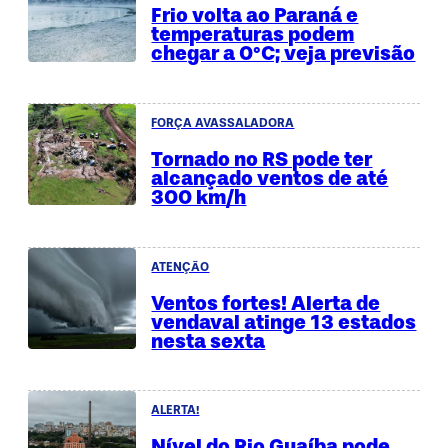
Frio volta ao Paraná e
temperaturas podem
chegar a 0°C; veja previsão
FORÇA AVASSALADORA
Tornado no RS pode ter
alcançado ventos de até
300 km/h
ATENÇÃO
Ventos fortes! Alerta de
vendaval atinge 13 estados
nesta sexta
ALERTA!
Nível do Rio Guaíba pode