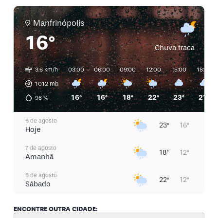
Manfrinópolis
16°
Chuva fraca
3.6 km/h
03:00
06:00
09:00
12:00
15:00
18:00
1012
mb
16°
16°
18°
22°
23°
21°
98
%
6 de agosto
23°
16°
Hoje
7 de agosto
18°
12°
Amanhã
8 de agosto
22°
12°
Sábado
9 de agosto
20°
12°
ENCONTRE OUTRA CIDADE:
Domingo