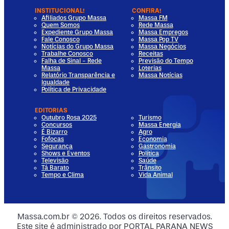
INSTITUCIONAL!
CONFIRA!
Afiliados Grupo Massa
Massa FM
Quem Somos
Rede Massa
Expediente Grupo Massa
Massa Empregos
Fale Conosco
Massa Pop TV
Notícias do Grupo Massa
Massa Negócios
Trabalhe Conosco
Receitas
Falha de Sinal - Rede
Previsão do Tempo
Massa
Loterias
Relatório Transparência e
Massa Notícias
Igualdade
Política de Privacidade
EDITORIAS
Outubro Rosa 2025
Turismo
Concursos
Massa Energia
É Bizarro
Agro
Fofocas
Economia
Segurança
Gastronomia
Shows e Eventos
Política
Televisão
Saúde
Tá Barato
Trânsito
Tempo e Clima
Vida Animal
dia
 Media
al Media
ocial Media
Massa.com.br © 2026. Todos os direitos reservados.
Este site é administrado por PORTAL PARANA NEWS