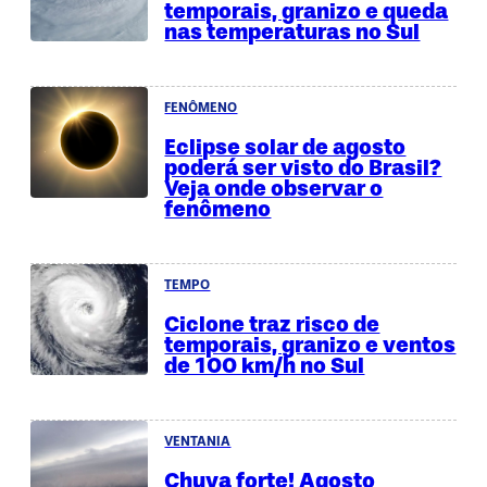
temporais, granizo e queda
nas temperaturas no Sul
FENÔMENO
Eclipse solar de agosto
poderá ser visto do Brasil?
Veja onde observar o
fenômeno
TEMPO
Ciclone traz risco de
temporais, granizo e ventos
de 100 km/h no Sul
VENTANIA
Chuva forte! Agosto