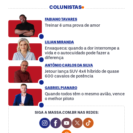
COLUNISTAS
FABIANO TAVARES
Treinar é uma prova de amor
LILIAN MIRANDA
Enxaqueca: quando a dor interrompe a
vida e o autocuidado pode fazer a
diferença
ANTÔNIO CARLOS DA SILVA
Jetour lança SUV 4x4 híbrido de quase
600 cavalos de potência
GABRIEL PIANARO
Quando todos têm o mesmo avião, vence
o melhor piloto
SIGA A MASSA.COM.BR NAS REDES:
Instagram Social Media
Facebook Social Media
Youtube Social Media
Twitter Social Media
Tiktok Social Med
Whatsapp Social Media