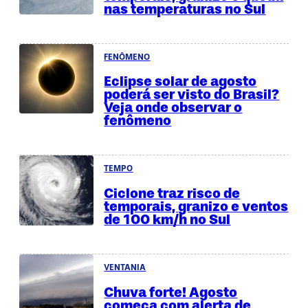
nas temperaturas no Sul
FENÔMENO
Eclipse solar de agosto
poderá ser visto do Brasil?
Veja onde observar o
fenômeno
TEMPO
Ciclone traz risco de
temporais, granizo e ventos
de 100 km/h no Sul
VENTANIA
Chuva forte! Agosto
começa com alerta de