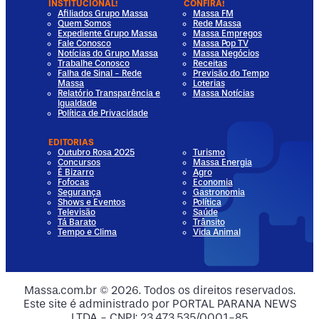
INSTITUCIONAL!
CONFIRA!
Afiliados Grupo Massa
Massa FM
Quem Somos
Rede Massa
Expediente Grupo Massa
Massa Empregos
Fale Conosco
Massa Pop TV
Notícias do Grupo Massa
Massa Negócios
Trabalhe Conosco
Receitas
Falha de Sinal - Rede
Previsão do Tempo
Massa
Loterias
Relatório Transparência e
Massa Notícias
Igualdade
Política de Privacidade
EDITORIAS
Outubro Rosa 2025
Turismo
Concursos
Massa Energia
É Bizarro
Agro
Fofocas
Economia
Segurança
Gastronomia
Shows e Eventos
Política
Televisão
Saúde
Tá Barato
Trânsito
Tempo e Clima
Vida Animal
dia
 Media
al Media
ocial Media
Massa.com.br © 2026. Todos os direitos reservados.
Este site é administrado por PORTAL PARANA NEWS
ia
ial Media
LTDA - CNPJ: 23.473.535/0001-85