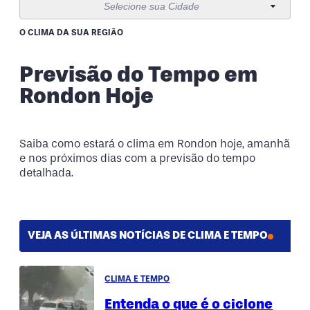
Selecione sua Cidade
11 de agosto
24°
15°
Terça-Feira
O CLIMA DA SUA REGIÃO
12 de agosto
26°
14°
Previsão do Tempo em
Quarta-Feira
Rondon Hoje
13 de agosto
30°
17°
Quinta-Feira
Saiba como estará o clima em Rondon hoje, amanhã
e nos próximos dias com a previsão do tempo
detalhada.
VEJA AS ÚLTIMAS NOTÍCIAS DE CLIMA E TEMPO
CLIMA E TEMPO
Entenda o que é o ciclone