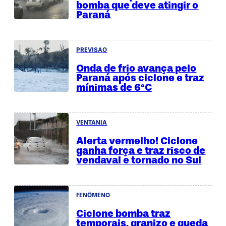
bomba que deve atingir o
Paraná
PREVISÃO
Onda de frio avança pelo
Paraná após ciclone e traz
mínimas de 6°C
VENTANIA
Alerta vermelho! Ciclone
ganha força e traz risco de
vendaval e tornado no Sul
FENÔMENO
Ciclone bomba traz
temporais, granizo e queda