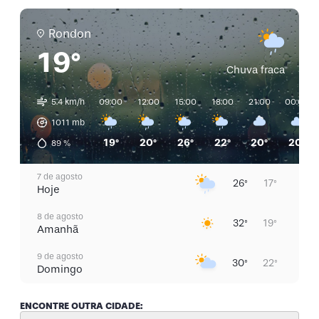
Rondon
19°
Chuva fraca
5.4 km/h
09:00
12:00
15:00
18:00
21:00
00:00
1011
mb
19°
20°
26°
22°
20°
20°
89
%
7 de agosto
26°
17°
Hoje
8 de agosto
32°
19°
Amanhã
9 de agosto
30°
22°
Domingo
10 de agosto
28°
21°
ENCONTRE OUTRA CIDADE:
Segunda-Feira