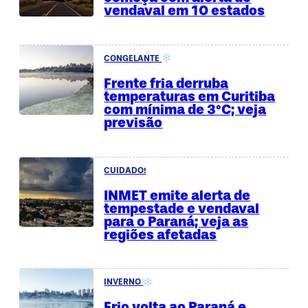
vendaval em 10 estados
CONGELANTE
Frente fria derruba
temperaturas em Curitiba
com mínima de 3°C; veja
previsão
CUIDADO!
INMET emite alerta de
tempestade e vendaval
para o Paraná; veja as
regiões afetadas
INVERNO
Frio volta ao Paraná e