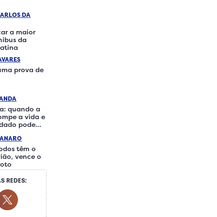
CARLOS DA
ar a maior
ônibus da
atina
AVARES
 uma prova de
RANDA
a: quando a
rompe a vida e
idado pode
iferença
IANARO
odos têm o
ião, vence o
loto
S REDES:
ocial Media
ok Social Media
Youtube Social Media
Twitter Social Media