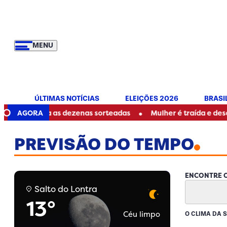
MENU
ÚLTIMAS NOTÍCIAS
ELEIÇÕES 2026
BRASI
•
 veja as dezenas sorteadas
AGORA
Mulher é traída e descobre ser
PREVISÃO DO TEMPO
ENCONTRE O
Salto do Lontra
13°
Céu limpo
O CLIMA DA 