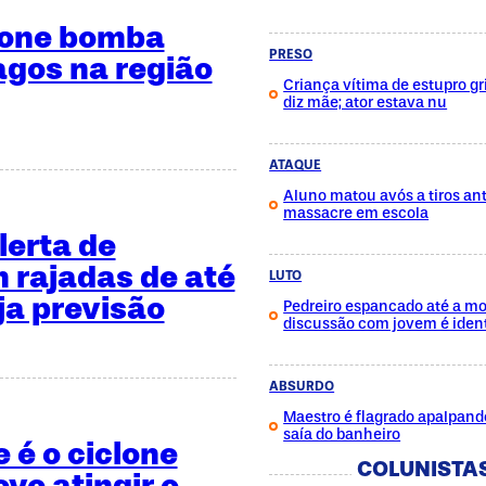
lone bomba
PRESO
agos na região
Criança vítima de estupro gri
diz mãe; ator estava nu
ATAQUE
Aluno matou avós a tiros ant
massacre em escola
lerta de
 rajadas de até
LUTO
ja previsão
Pedreiro espancado até a mo
discussão com jovem é ident
ABSURDO
Maestro é flagrado apalpan
saía do banheiro
 é o ciclone
COLUNISTA
ve atingir o