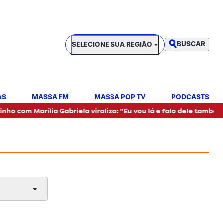
SELECIONE SUA REGIÃO
BUSCAR
SELECIONE SUA REGIÃO
AS
MASSA FM
MASSA POP TV
PODCASTS
•
arília Gabriela viraliza: "Eu vou lá e falo dele também"
Mul