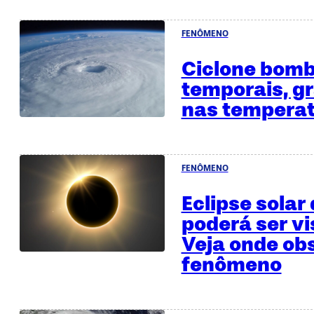
FENÔMENO
Ciclone bomb
temporais, g
nas temperat
FENÔMENO
Eclipse solar
poderá ser vi
Veja onde ob
fenômeno