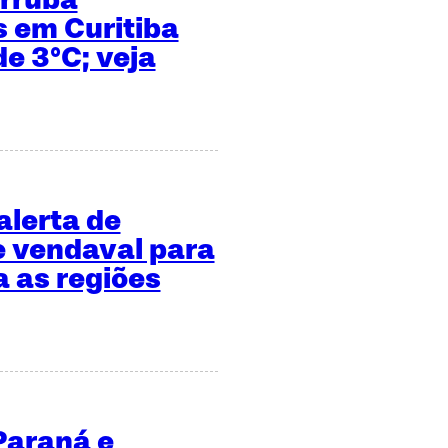
 em Curitiba
e 3°C; veja
alerta de
 vendaval para
a as regiões
 Paraná e