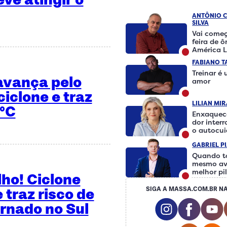
ANTÔNIO 
SILVA
Vai começ
feira de 
América L
FABIANO T
Treinar é
 avança pelo
amor
iclone e traz
LILIAN MI
°C
Enxaquec
dor inter
o autocu
fazer a d
GABRIEL P
Quando t
mesmo av
melhor pi
ho! Ciclone
 traz risco de
SIGA A MASSA.COM.BR NA
Instagram S
Facebo
rnado no Sul