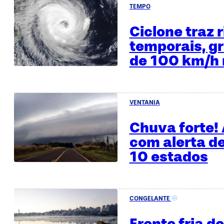
TEMPO
Ciclone traz 
temporais, gr
de 100 km/h 
VENTANIA
Chuva forte!
com alerta d
10 estados
CONGELANTE
Frente fria d