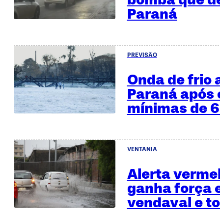
Paraná
PREVISÃO
Onda de frio
Paraná após c
mínimas de 6
VENTANIA
Alerta vermel
ganha força e
vendaval e to