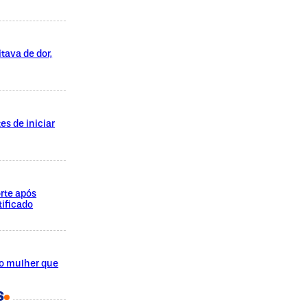
tava de dor,
es de iniciar
rte após
ificado
do mulher que
S