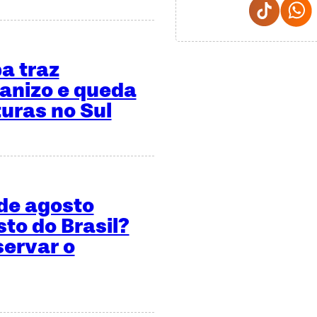
Tiktok
a traz
ranizo e queda
uras no Sul
 de agosto
sto do Brasil?
servar o