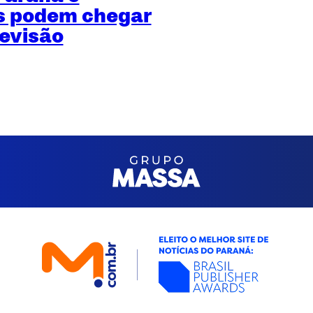
s podem chegar
revisão