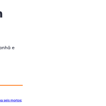
m
manhã e
xa seis mortos;