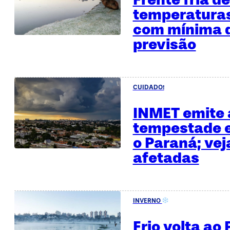
temperaturas
com mínima d
previsão
CUIDADO!
INMET emite 
tempestade e
o Paraná; vej
afetadas
INVERNO
Frio volta ao