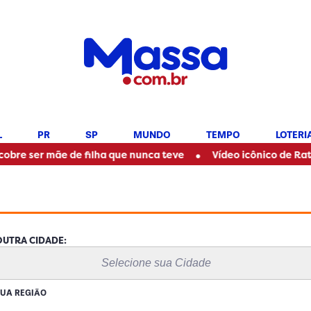
L
PR
SP
MUNDO
TEMPO
LOTERI
•
 mãe de filha que nunca teve
Vídeo icônico de Ratinho com M
UTRA CIDADE:
Selecione sua Cidade
SUA REGIÃO