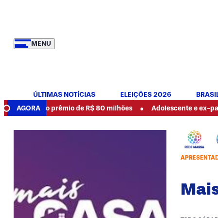
MENU
ÚLTIMAS NOTÍCIAS
ELEIÇÕES 2026
BRASI
•
anhador do prêmio de R$ 80 milhões
AGORA
Adolescente e ex-padra
APRESENTA
Mai