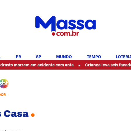
L
PR
SP
MUNDO
TEMPO
LOTERI
•
sto morrem em acidente com anta
Criança leva seis facadas na
DOR
s Casa