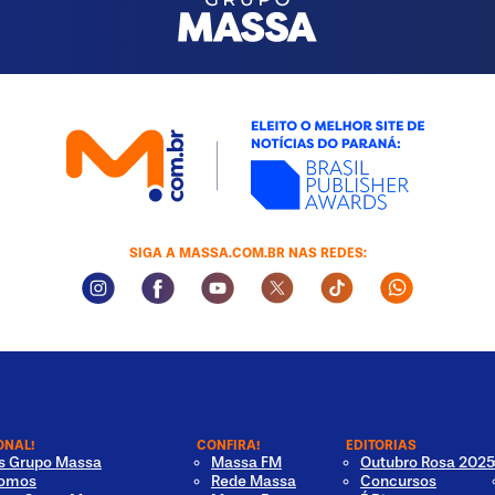
SIGA A MASSA.COM.BR NAS REDES:
Instagram Social Media
Facebook Social Media
Youtube Social Media
Twitter Social Media
Tiktok Social Med
Whatsapp 
ONAL!
CONFIRA!
EDITORIAS
os Grupo Massa
Massa FM
Outubro Rosa 2025
omos
Rede Massa
Concursos