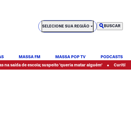
SELECIONE SUA REGIÃO
BUSCAR
SELECIONE SUA REGIÃO
AS
MASSA FM
MASSA POP TV
PODCASTS
•
 saída de escola; suspeito 'queria matar alguém'
Curitiba gan