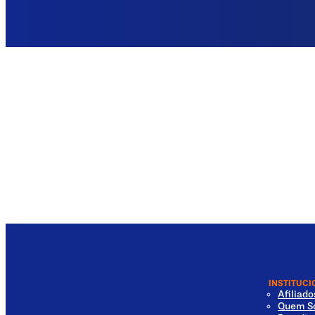
INSTITUCI
Afiliad
Quem S