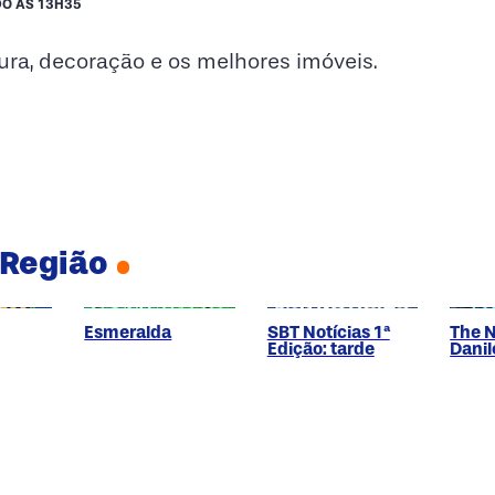
O ÀS 13H35
ura, decoração e os melhores imóveis.
 Região
Esmeralda
SBT Notícias 1ª
The 
Edição: tarde
Danil