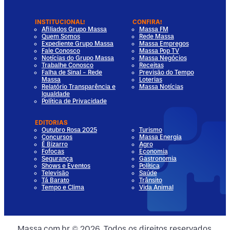
INSTITUCIONAL!
CONFIRA!
Afiliados Grupo Massa
Massa FM
Quem Somos
Rede Massa
Expediente Grupo Massa
Massa Empregos
Fale Conosco
Massa Pop TV
Notícias do Grupo Massa
Massa Negócios
Trabalhe Conosco
Receitas
Falha de Sinal - Rede
Previsão do Tempo
Massa
Loterias
Relatório Transparência e
Massa Notícias
Igualdade
Política de Privacidade
EDITORIAS
Outubro Rosa 2025
Turismo
Concursos
Massa Energia
É Bizarro
Agro
Fofocas
Economia
Segurança
Gastronomia
Shows e Eventos
Política
Televisão
Saúde
Tá Barato
Trânsito
Tempo e Clima
Vida Animal
dia
 Media
al Media
ocial Media
Massa.com.br © 2026. Todos os direitos reservados.