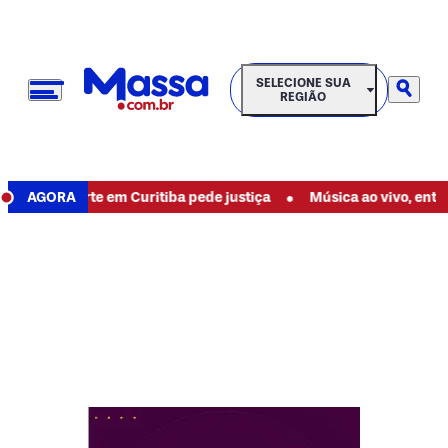
SELECIONE SUA REGIÃO
SELECIONE SUA
REGIÃO
•
o até a morte em Curitiba pede justiça
AGORA
Música ao vivo, entret