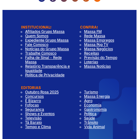
INSTITUCIONAL!
CONFIRA!
Afiliados Grupo Massa
Massa FM
Quem Somos
Rede Massa
Expediente Grupo Massa
Massa Empregos
Fale Conosco
Massa Pop TV
Notícias do Grupo Massa
Massa Negócios
Trabalhe Conosco
Receitas
Falha de Sinal - Rede
Previsão do Tempo
Massa
Loterias
Relatório Transparência e
Massa Notícias
Igualdade
Política de Privacidade
EDITORIAS
Outubro Rosa 2025
Turismo
Concursos
Massa Energia
É Bizarro
Agro
Fofocas
Economia
Segurança
Gastronomia
Shows e Eventos
Política
Televisão
Saúde
Tá Barato
Trânsito
Tempo e Clima
Vida Animal