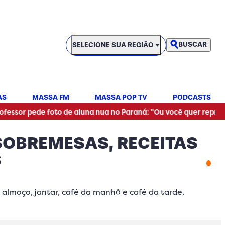
SELECIONE SUA REGIÃO
BUSCAR
SELECIONE SUA REGIÃO
AS
MASSA FM
MASSA POP TV
PODCASTS
•
e foto de aluna nua no Paraná: "Ou você quer reprovar?"
R
 SOBREMESAS, RECEITAS
S
 almoço, jantar, café da manhã e café da tarde.