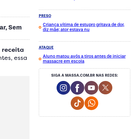
PRESO
Criança vítima de estupro gritava de dor,
ar, Sem
diz mãe; ator estava nu
ATAQUE
a
receita
Aluno matou avós a tiros antes de iniciar
tes, essa
massacre em escola
SIGA A MASSA.COM.BR NAS REDES:
Instagram Social Media
Facebook Social Medi
Youtube Social 
Twitter So
Tiktok Social Media
Whatsapp Social