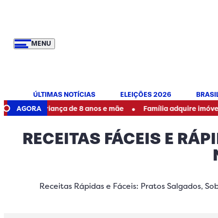
MENU
ÚLTIMAS NOTÍCIAS
ELEIÇÕES 2026
BRASI
•
e criança de 8 anos e mãe
AGORA
Família adquire imóvel e encontr
RECEITAS FÁCEIS E RÁ
Receitas Rápidas e Fáceis: Pratos Salgados, So