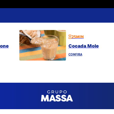
25MIN
tone
Cocada Mole
CONFIRA