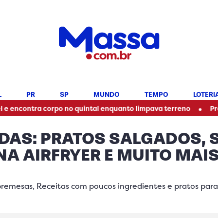
L
PR
SP
MUNDO
TEMPO
LOTERI
•
a corpo no quintal enquanto limpava terreno
Professor ped
PIDAS: PRATOS SALGADOS,
NA AIRFRYER E MUITO MAI
bremesas, Receitas com poucos ingredientes e pratos para