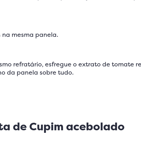
as na mesma panela.
mo refratário, esfregue o extrato de tomate r
o da panela sobre tudo.
eita de Cupim acebolado