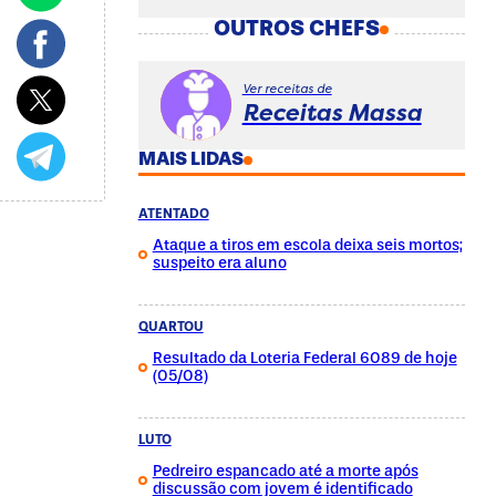
OUTROS CHEFS
Ver receitas de
Receitas Massa
MAIS LIDAS
ATENTADO
Ataque a tiros em escola deixa seis mortos;
suspeito era aluno
QUARTOU
Resultado da Loteria Federal 6089 de hoje
(05/08)
LUTO
Pedreiro espancado até a morte após
discussão com jovem é identificado