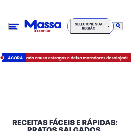
SELECIONE SUA REGIÃO
SELECIONE SUA
REGIÃO
•
Tornado causa estragos e deixa moradores desalojados no 
AGORA
RECEITAS FÁCEIS E RÁPIDAS:
PRATOS SALGADOS,