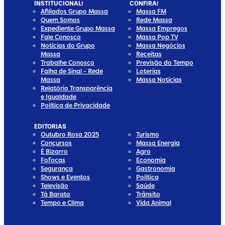
INSTITUCIONAL!
CONFIRA!
Afiliados Grupo Massa
Massa FM
Quem Somos
Rede Massa
Expediente Grupo Massa
Massa Empregos
Fale Conosco
Massa Pop TV
Notícias do Grupo
Massa Negócios
Massa
Receitas
Trabalhe Conosco
Previsão do Tempo
Falha de Sinal - Rede
Loterias
Massa
Massa Notícias
Relatório Transparência
e Igualdade
Política de Privacidade
EDITORIAS
Outubro Rosa 2025
Turismo
Concursos
Massa Energia
É Bizarro
Agro
Fofocas
Economia
Segurança
Gastronomia
Shows e Eventos
Política
Televisão
Saúde
Tá Barato
Trânsito
Tempo e Clima
Vida Animal