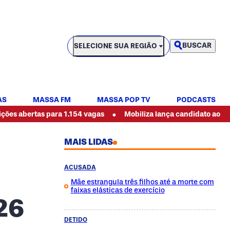
SELECIONE SUA REGIÃO
BUSCAR
SELECIONE SUA REGIÃO
AS
MASSA FM
MASSA POP TV
PODCASTS
•
s para 1.154 vagas
Mobiliza lança candidato ao governo do P
MAIS LIDAS
ACUSADA
Mãe estrangula três filhos até a morte com
faixas elásticas de exercício
26
DETIDO