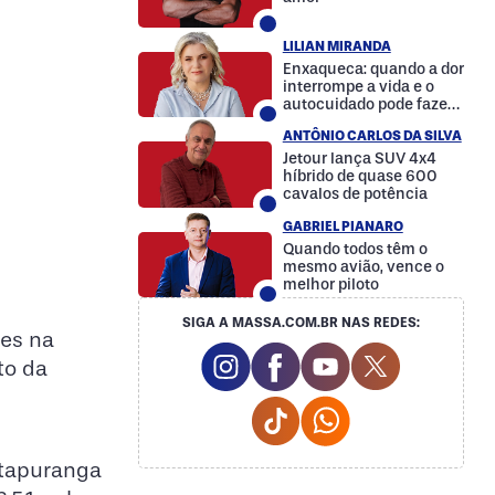
LILIAN MIRANDA
Enxaqueca: quando a dor
interrompe a vida e o
autocuidado pode fazer
a diferença
ANTÔNIO CARLOS DA SILVA
Jetour lança SUV 4x4
híbrido de quase 600
cavalos de potência
GABRIEL PIANARO
Quando todos têm o
mesmo avião, vence o
melhor piloto
SIGA A MASSA.COM.BR NAS REDES:
res na
Instagram Social Media
Facebook Social Media
Youtube Social M
Twitter Soc
to da
Tiktok Social Media
Whatsapp Social
 Itapuranga