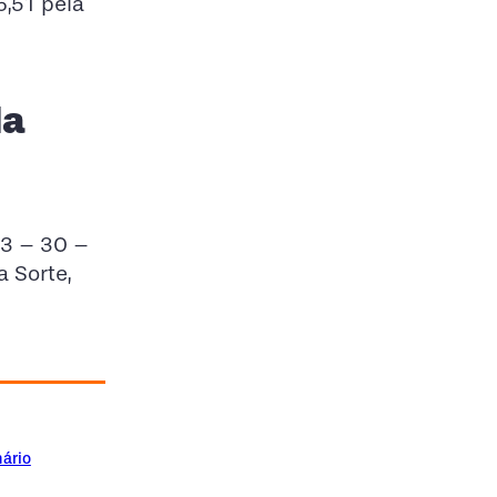
6,51 pela
da
23 – 30 –
a Sorte,
nário