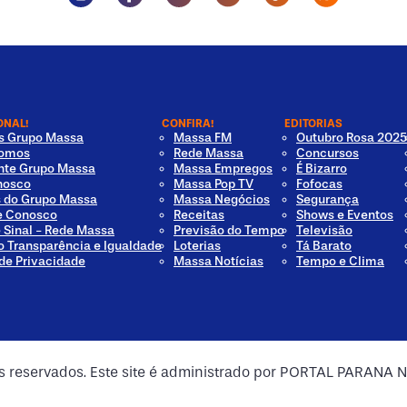
ONAL!
CONFIRA!
EDITORIAS
os Grupo Massa
Massa FM
Outubro Rosa 2025
omos
Rede Massa
Concursos
nte Grupo Massa
Massa Empregos
É Bizarro
nosco
Massa Pop TV
Fofocas
s do Grupo Massa
Massa Negócios
Segurança
e Conosco
Receitas
Shows e Eventos
e Sinal - Rede Massa
Previsão do Tempo
Televisão
o Transparência e Igualdade
Loterias
Tá Barato
 de Privacidade
Massa Notícias
Tempo e Clima
os reservados. Este site é administrado por PORTAL PARANA