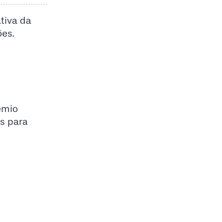
tiva da
ões.
êmio
s para