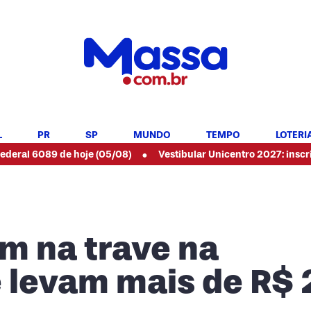
L
PR
SP
MUNDO
TEMPO
LOTERI
•
 de hoje (05/08)
Vestibular Unicentro 2027: inscrições aberta
m na trave na
 levam mais de R$ 