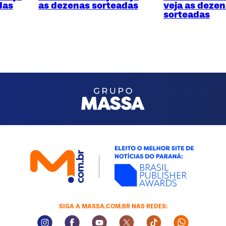
das
as dezenas sorteadas
veja as deze
sorteadas
SIGA A MASSA.COM.BR NAS REDES:
Instagram Social Media
Facebook Social Media
Youtube Social Media
Twitter Social Media
Tiktok Social Med
Whatsapp 