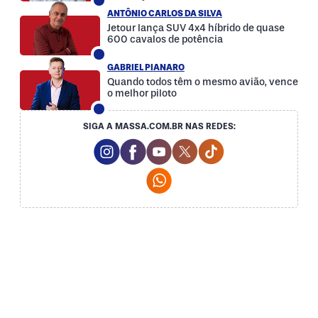
ANTÔNIO CARLOS DA SILVA
Jetour lança SUV 4x4 híbrido de quase
600 cavalos de potência
GABRIEL PIANARO
Quando todos têm o mesmo avião, vence
o melhor piloto
SIGA A MASSA.COM.BR NAS REDES:
Instagram Social Media
Facebook Social Media
Youtube Social Media
Twitter Social Media
Tiktok Social Med
Whatsapp Social Media