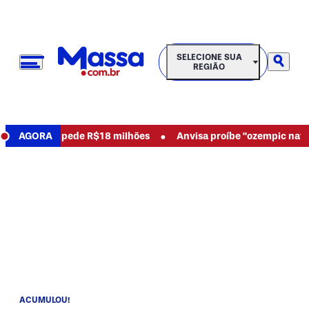
SELECIONE SUA REGIÃO
SELECIONE SUA
REGIÃO
•
busos e pede R$18 milhões
AGORA
Anvisa proíbe "ozempic natural" e
ACUMULOU!