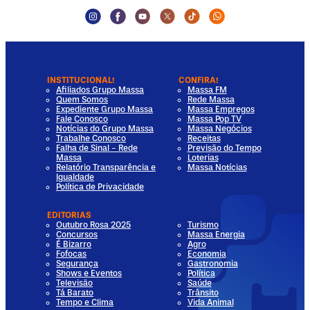
Instagram Social Media
Facebook Social Media
Youtube Social Media
Twitter Social Media
Tiktok Social Media
Whatsapp Socia
INSTITUCIONAL!
CONFIRA!
Afiliados Grupo Massa
Massa FM
Quem Somos
Rede Massa
Expediente Grupo Massa
Massa Empregos
Fale Conosco
Massa Pop TV
Notícias do Grupo Massa
Massa Negócios
Trabalhe Conosco
Receitas
Falha de Sinal - Rede
Previsão do Tempo
Massa
Loterias
Relatório Transparência e
Massa Notícias
Igualdade
Política de Privacidade
EDITORIAS
Outubro Rosa 2025
Turismo
Concursos
Massa Energia
É Bizarro
Agro
Fofocas
Economia
Segurança
Gastronomia
Shows e Eventos
Política
Televisão
Saúde
Tá Barato
Trânsito
Tempo e Clima
Vida Animal