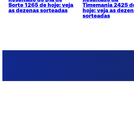
Sorte 1265 de hoje: veja
Timemania 2425 d
as dezenas sorteadas
hoje: veja as deze
sorteadas