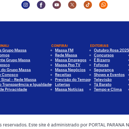
Instagram Social Media
Facebook Social Media
Youtube Social Media
Twitter Social Media
Tiktok Social Med
Whatsapp 
ONAL!
CONFIRA!
EDITORIAS
os Grupo Massa
Massa FM
Outubro Rosa 2025
omos
Rede Massa
Concursos
nte Grupo Massa
Massa Empregos
É Bizarro
nosco
Massa Pop TV
Fofocas
s do Grupo Massa
Massa Negócios
Segurança
e Conosco
Receitas
Shows e Eventos
e Sinal - Rede Massa
Previsão do Tempo
Televisão
o Transparência e Igualdade
Loterias
Tá Barato
 de Privacidade
Massa Notícias
Tempo e Clima
os reservados. Este site é administrado por PORTAL PARANA