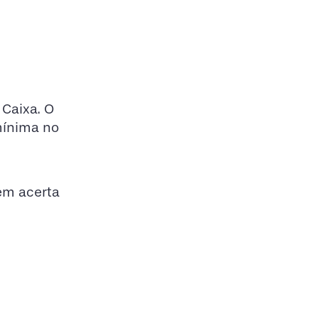
 Caixa. O
mínima no
em acerta