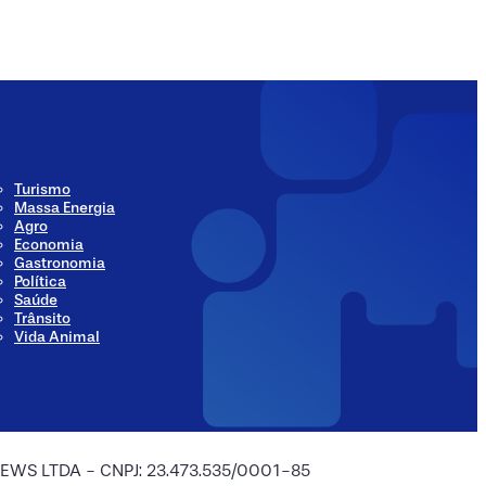
ia
Social Media
Turismo
Massa Energia
Agro
Economia
Gastronomia
Política
Saúde
Trânsito
Vida Animal
 NEWS LTDA - CNPJ: 23.473.535/0001-85