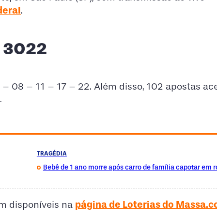
deral
.
a 3022
3 – 08 – 11 – 17 – 22. Além disso, 102 apostas ac
.
TRAGÉDIA
Bebê de 1 ano morre após carro de família capotar em 
página de Loterias do Massa.c
m disponíveis na