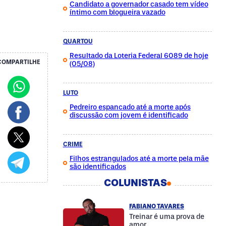
Candidato a governador casado tem vídeo
íntimo com blogueira vazado
QUARTOU
Resultado da Loteria Federal 6089 de hoje
COMPARTILHE
(05/08)
LUTO
Pedreiro espancado até a morte após
discussão com jovem é identificado
CRIME
Filhos estrangulados até a morte pela mãe
são identificados
COLUNISTAS
FABIANO TAVARES
Treinar é uma prova de
amor