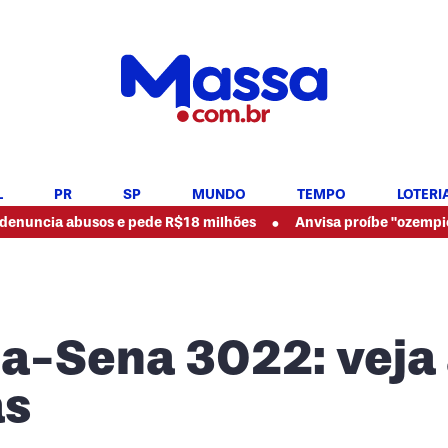
L
PR
SP
MUNDO
TEMPO
LOTERI
•
busos e pede R$18 milhões
Anvisa proíbe "ozempic natural" e
a-Sena 3022: veja
as