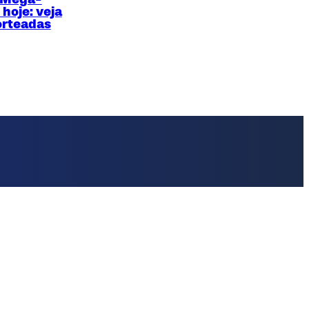
hoje: veja
orteadas