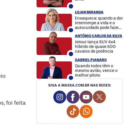
LILIAN MIRANDA
Enxaqueca: quando a dor
interrompe a vida e o
autocuidado pode fazer
a diferença
ANTÔNIO CARLOS DA SILVA
Jetour lança SUV 4x4
híbrido de quase 600
cavalos de potência
GABRIEL PIANARO
Quando todos têm o
mesmo avião, vence o
eio
melhor piloto
SIGA A MASSA.COM.BR NAS REDES:
Instagram Social Media
Facebook Social Media
Youtube Social M
Twitter Soc
 foi feita
Tiktok Social Media
Whatsapp Social