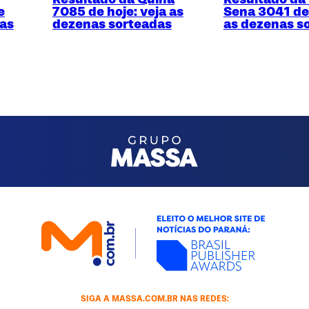
e
7085 de hoje: veja as
Sena 3041 de 
nas
dezenas sorteadas
as dezenas s
SIGA A MASSA.COM.BR NAS REDES: