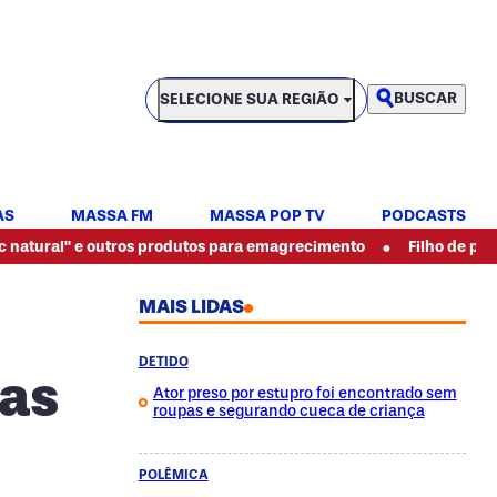
SELECIONE SUA REGIÃO
BUSCAR
SELECIONE SUA REGIÃO
AS
MASSA FM
MASSA POP TV
PODCASTS
•
 outros produtos para emagrecimento
Filho de pintor espancad
MAIS LIDAS
DETIDO
 as
Ator preso por estupro foi encontrado sem
roupas e segurando cueca de criança
POLÊMICA