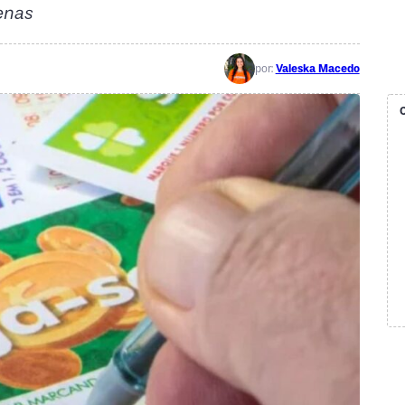
enas
por:
Valeska Macedo