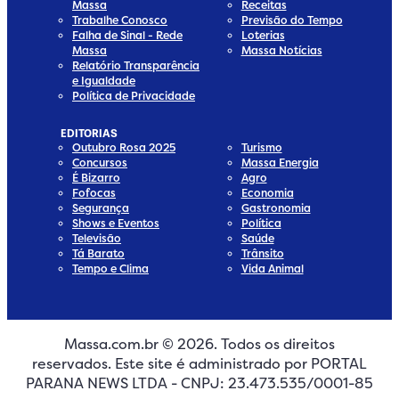
Massa
Receitas
Trabalhe Conosco
Previsão do Tempo
Falha de Sinal - Rede
Loterias
Massa
Massa Notícias
Relatório Transparência
e Igualdade
Política de Privacidade
EDITORIAS
Outubro Rosa 2025
Turismo
Concursos
Massa Energia
É Bizarro
Agro
Fofocas
Economia
Segurança
Gastronomia
Shows e Eventos
Política
Televisão
Saúde
Tá Barato
Trânsito
Tempo e Clima
Vida Animal
Massa.com.br © 2026. Todos os direitos
edia
 Media
ial Media
ocial Media
reservados. Este site é administrado por PORTAL
dia
cial Media
PARANA NEWS LTDA - CNPJ: 23.473.535/0001-85