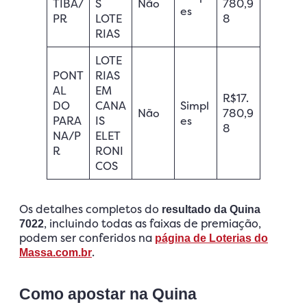
TIBA/
S
Não
780,9
es
PR
LOTE
8
RIAS
LOTE
PONT
RIAS
AL
EM
R$17.
DO
CANA
Simpl
Não
780,9
PARA
IS
es
8
NA/P
ELET
R
RONI
COS
Os detalhes completos do
resultado da Quina
, incluindo todas as faixas de premiação,
7022
podem ser conferidos na
página de Loterias do
.
Massa.com.br
Como apostar na Quina