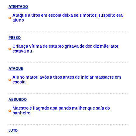
ATENTADO
Ataque a tiros em escola deixa seis mortos; suspeito era
aluno
PRESO
Criança vítima de estupro gritava de dor, diz mãe; ator
estava nu
ATAQUE
Aluno matou avós a tiros antes de iniciar massacre em
escola
ABSURDO
Maestro é flagrado apalpando mulher que saía do
banheiro
LUTO