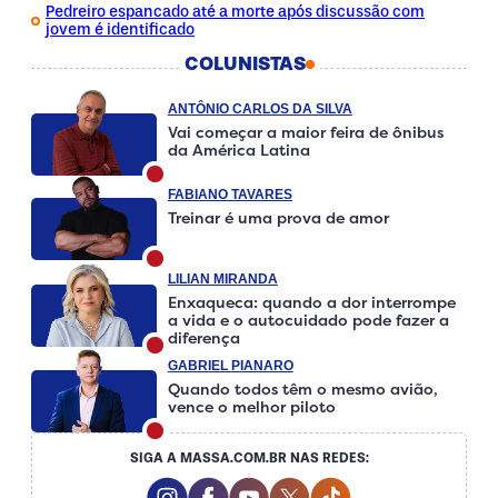
Pedreiro espancado até a morte após discussão com
jovem é identificado
COLUNISTAS
ANTÔNIO CARLOS DA SILVA
Vai começar a maior feira de ônibus
da América Latina
FABIANO TAVARES
Treinar é uma prova de amor
LILIAN MIRANDA
Enxaqueca: quando a dor interrompe
a vida e o autocuidado pode fazer a
diferença
GABRIEL PIANARO
Quando todos têm o mesmo avião,
vence o melhor piloto
SIGA A MASSA.COM.BR NAS REDES:
Instagram Social Media
Facebook Social Media
Youtube Social Media
Twitter Social Media
Tiktok Social Me