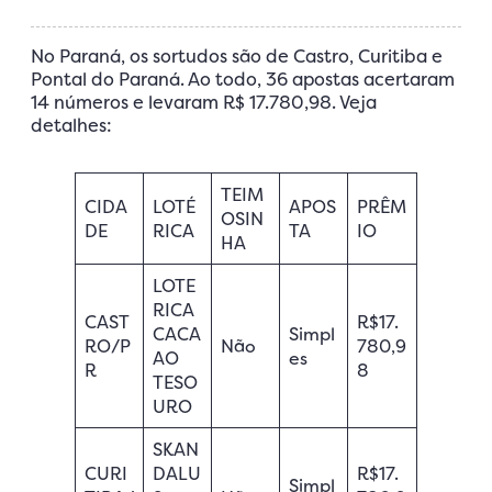
No Paraná, os sortudos são de Castro, Curitiba e
Pontal do Paraná. Ao todo, 36 apostas acertaram
14 números e levaram R$ 17.780,98. Veja
detalhes:
TEIM
CIDA
LOTÉ
APOS
PRÊM
OSIN
DE
RICA
TA
IO
HA
LOTE
RICA
CAST
R$17.
CACA
Simpl
RO/P
Não
780,9
AO
es
R
8
TESO
URO
SKAN
CURI
DALU
R$17.
Simpl