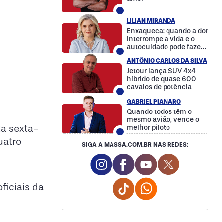
LILIAN MIRANDA
Enxaqueca: quando a dor
interrompe a vida e o
autocuidado pode fazer
a diferença
ANTÔNIO CARLOS DA SILVA
Jetour lança SUV 4x4
híbrido de quase 600
cavalos de potência
GABRIEL PIANARO
Quando todos têm o
mesmo avião, vence o
ta sexta-
melhor piloto
uatro
SIGA A MASSA.COM.BR NAS REDES:
Instagram Social Media
Facebook Social Media
Youtube Social M
Twitter Soc
Tiktok Social Media
Whatsapp Social
ficiais da