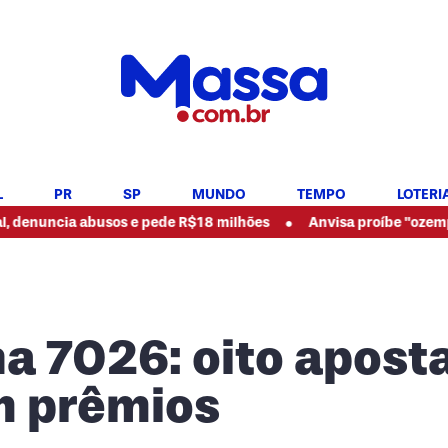
L
PR
SP
MUNDO
TEMPO
LOTERI
•
abusos e pede R$18 milhões
Anvisa proíbe "ozempic natural" 
a 7026: oito apost
m prêmios