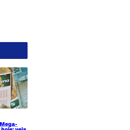
 Mega-
hoje: veja