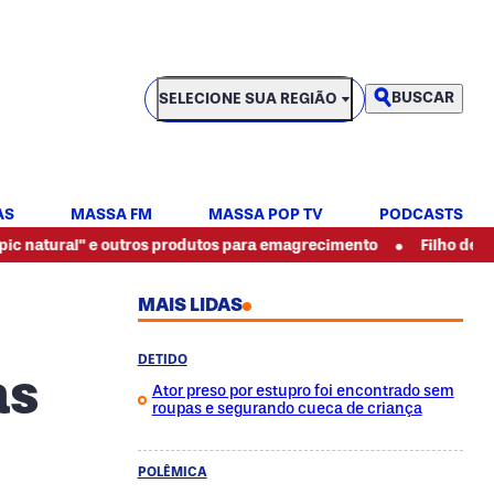
SELECIONE SUA REGIÃO
BUSCAR
SELECIONE SUA REGIÃO
AS
MASSA FM
MASSA POP TV
PODCASTS
•
e outros produtos para emagrecimento
Filho de pintor espanca
MAIS LIDAS
DETIDO
as
Ator preso por estupro foi encontrado sem
roupas e segurando cueca de criança
POLÊMICA