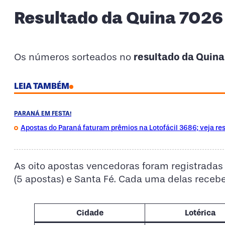
Resultado da Quina 7026
resultado da Quin
Os números sorteados no
LEIA TAMBÉM
PARANÁ EM FESTA!
Apostas do Paraná faturam prêmios na Lotofácil 3686; veja re
As oito apostas vencedoras foram registradas
(5 apostas) e Santa Fé. Cada uma delas receb
Cidade
Lotérica