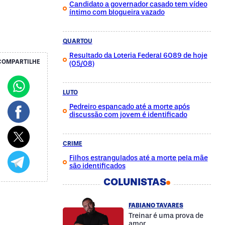
Candidato a governador casado tem vídeo
íntimo com blogueira vazado
QUARTOU
Resultado da Loteria Federal 6089 de hoje
COMPARTILHE
(05/08)
LUTO
Pedreiro espancado até a morte após
discussão com jovem é identificado
CRIME
Filhos estrangulados até a morte pela mãe
são identificados
COLUNISTAS
FABIANO TAVARES
Treinar é uma prova de
amor