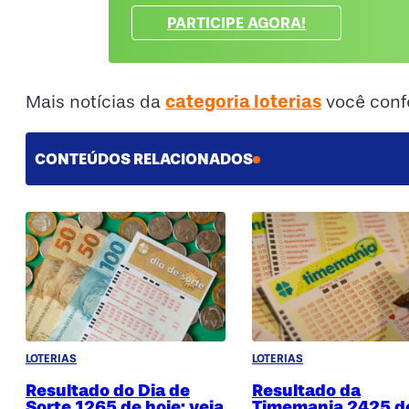
PARTICIPE AGORA!
categoria loterias
Mais notícias da
você conf
CONTEÚDOS RELACIONADOS
LOTERIAS
LOTERIAS
Resultado do Dia de
Resultado da
Sorte 1265 de hoje: veja
Timemania 2425 d