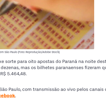
, em São Paulo (Foto: Reprodução/Adobe Stock)
xe sorte para oito apostas do Paraná na noite des
o dezenas, mas os bilhetes paranaenses fizeram q
 R$ 5.464,48.
 São Paulo, com transmissão ao vivo pelos canais o
cebook
.