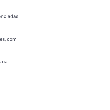
denciadas
les, com
s na