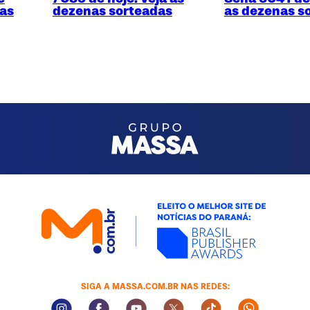
nas
dezenas sorteadas
as dezenas s
SIGA A MASSA.COM.BR NAS REDES:
Instagram Social Media
Facebook Social Media
Youtube Social Media
Twitter Social Media
Tiktok Social Med
Whatsapp 