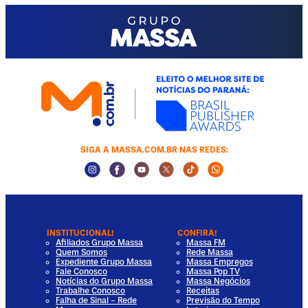
SIGA A MASSA.COM.BR NAS REDES:
Instagram Social Media
Facebook Social Media
Youtube Social Media
Twitter Social Media
Tiktok Social Media
Whatsapp Socia
INSTITUCIONAL!
CONFIRA!
Afiliados Grupo Massa
Massa FM
Quem Somos
Rede Massa
Expediente Grupo Massa
Massa Empregos
Fale Conosco
Massa Pop TV
Notícias do Grupo Massa
Massa Negócios
Trabalhe Conosco
Receitas
Falha de Sinal - Rede
Previsão do Tempo