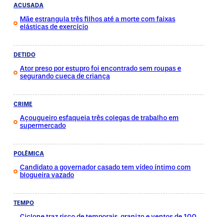
ACUSADA
Mãe estrangula três filhos até a morte com faixas
elásticas de exercício
DETIDO
Ator preso por estupro foi encontrado sem roupas e
segurando cueca de criança
CRIME
Açougueiro esfaqueia três colegas de trabalho em
supermercado
POLÊMICA
Candidato a governador casado tem vídeo íntimo com
blogueira vazado
TEMPO
Ciclone traz risco de temporais, granizo e ventos de 100