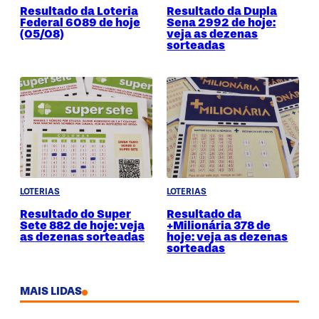
Resultado da Loteria
Resultado da Dupla
Federal 6089 de hoje
Sena 2992 de hoje:
(05/08)
veja as dezenas
sorteadas
LOTERIAS
LOTERIAS
Resultado do Super
Resultado da
Sete 882 de hoje: veja
+Milionária 378 de
as dezenas sorteadas
hoje: veja as dezenas
sorteadas
MAIS LIDAS