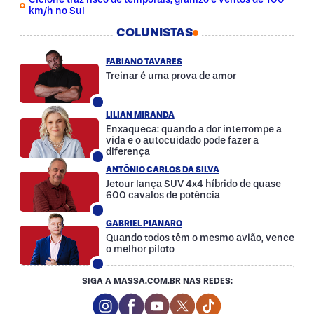
km/h no Sul
COLUNISTAS
FABIANO TAVARES
Treinar é uma prova de amor
LILIAN MIRANDA
Enxaqueca: quando a dor interrompe a
vida e o autocuidado pode fazer a
diferença
ANTÔNIO CARLOS DA SILVA
Jetour lança SUV 4x4 híbrido de quase
600 cavalos de potência
GABRIEL PIANARO
Quando todos têm o mesmo avião, vence
o melhor piloto
SIGA A MASSA.COM.BR NAS REDES:
Instagram Social Media
Facebook Social Media
Youtube Social Media
Twitter Social Media
Tiktok Social Med