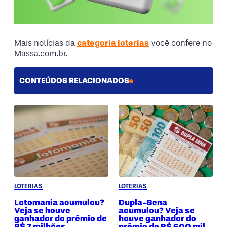
Mais notícias da
categoria loterias
você confere no
Massa.com.br.
CONTEÚDOS RELACIONADOS
LOTERIAS
LOTERIAS
Lotomania acumulou?
Dupla-Sena
Veja se houve
acumulou? Veja se
ganhador do prêmio de
houve ganhador do
R$ 7 milhões
prêmio de R$ 600 mil