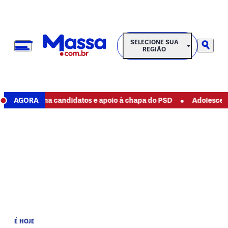
SELECIONE SUA REGIÃO
SELECIONE SUA
REGIÃO
•
 confirma candidatos e apoio à chapa do PSD
AGORA
Adolescente ten
É HOJE