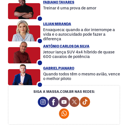
FABIANO TAVARES
Treinar é uma prova de amor
LILIAN MIRANDA
Enxaqueca: quando a dor interrompe a
vida e o autocuidado pode fazer a
diferença
ANTÔNIO CARLOS DA SILVA
Jetour lança SUV 4x4 híbrido de quase
600 cavalos de potência
GABRIEL PIANARO
Quando todos têm o mesmo avião, vence
o melhor piloto
SIGA A MASSA.COM.BR NAS REDES:
Instagram Social Media
Facebook Social Media
Youtube Social Media
Twitter Social Media
Tiktok Social Med
Whatsapp Social Media