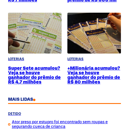
LOTERIAS
LOTERIAS
Super Sete acumulou?
+Milionária acumulou?
Veja se houve
Veja se houve
ganhador do prêmio de
ganhador do prêmio de
R$ 4,7 milhões
R$ 80 milhões
MAIS LIDAS
DETIDO
Ator preso por estupro foi encontrado sem roupas e
segurando cueca de criança