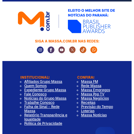
SIGA A MASSA.COM.BR NAS REDES:
Instagram Social Media
Facebook Social Media
Youtube Social Media
Twitter Social Media
Tiktok Social Media
Whatsapp Socia
INSTITUCIONAL!
CONFIRA!
Afiliados Grupo Massa
Massa FM
Quem Somos
Rede Massa
Expediente Grupo Massa
Massa Empregos
Fale Conosco
Massa Pop TV
Notícias do Grupo Massa
Massa Negócios
Trabalhe Conosco
Receitas
Falha de Sinal - Rede
Previsão do Tempo
Massa
Loterias
Relatório Transparência e
Massa Notícias
Igualdade
Política de Privacidade