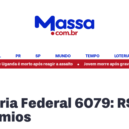
L
PR
SP
MUNDO
TEMPO
LOTERI
•
orto após reagir a assalto
Jovem morre após grave acidente 
ria Federal 6079: R
êmios