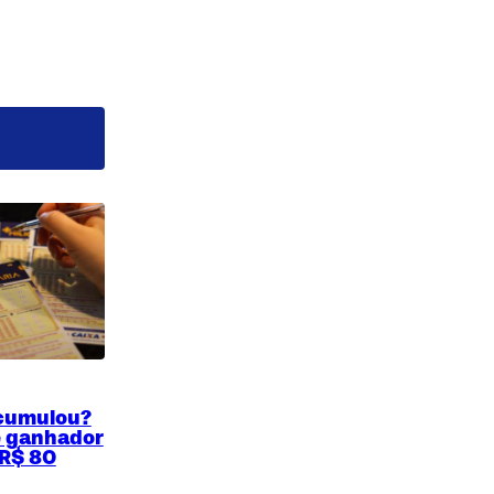
acumulou?
e ganhador
 R$ 80