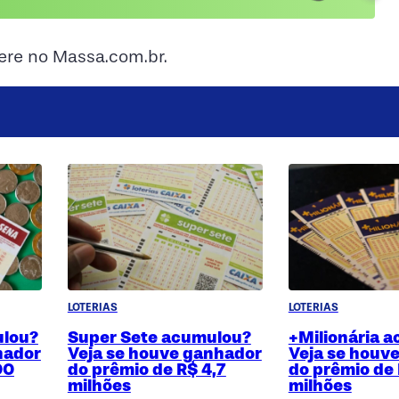
ere no Massa.com.br.
LOTERIAS
LOTERIAS
lou?
Super Sete acumulou?
+Milionária 
hador
Veja se houve ganhador
Veja se houv
00
do prêmio de R$ 4,7
do prêmio de
milhões
milhões