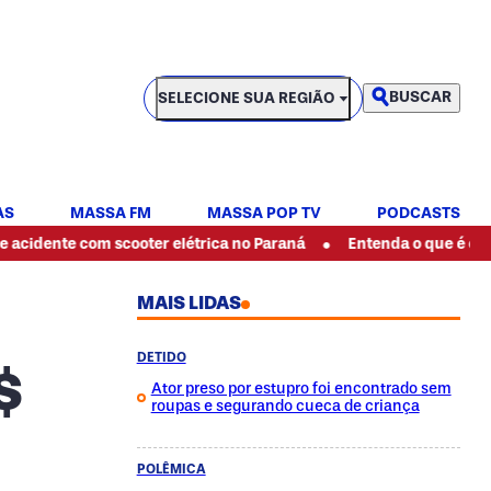
SELECIONE SUA REGIÃO
BUSCAR
SELECIONE SUA REGIÃO
AS
MASSA FM
MASSA POP TV
PODCASTS
•
com scooter elétrica no Paraná
Entenda o que é o ciclone bom
MAIS LIDAS
DETIDO
$
Ator preso por estupro foi encontrado sem
roupas e segurando cueca de criança
POLÊMICA