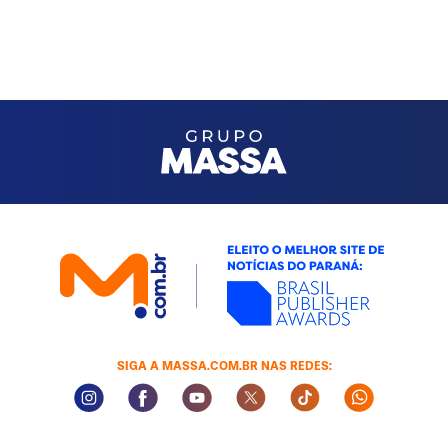
SIGA A MASSA.COM.BR NAS REDES:
Instagram Social Media
Facebook Social Media
Youtube Social Media
Twitter Social Media
Tiktok Social Med
Whatsapp 