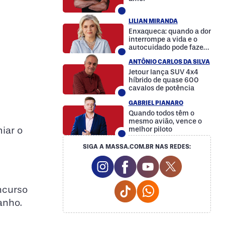
LILIAN MIRANDA
Enxaqueca: quando a dor
interrompe a vida e o
autocuidado pode fazer
a diferença
ANTÔNIO CARLOS DA SILVA
Jetour lança SUV 4x4
híbrido de quase 600
cavalos de potência
GABRIEL PIANARO
Quando todos têm o
mesmo avião, vence o
iar o
melhor piloto
SIGA A MASSA.COM.BR NAS REDES:
Instagram Social Media
Facebook Social Media
Youtube Social M
Twitter Soc
Tiktok Social Media
Whatsapp Social
ncurso
anho.