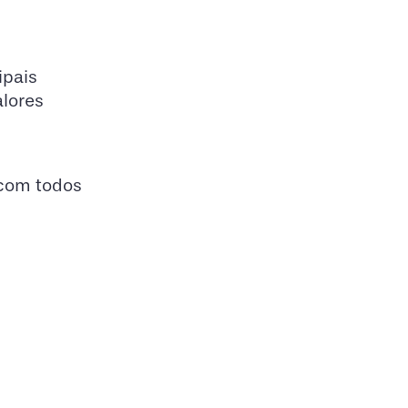
ipais
alores
 com todos