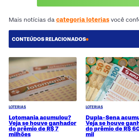
categoria loterias
Mais notícias da
você conf
CONTEÚDOS RELACIONADOS
LOTERIAS
LOTERIAS
Lotomania acumulou?
Dupla-Sena acumu
Veja se houve ganhador
Veja se houve gan
do prêmio de R$ 7
do prêmio de R$ 6
milhões
mil