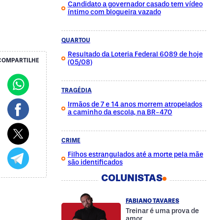
Candidato a governador casado tem vídeo
íntimo com blogueira vazado
QUARTOU
Resultado da Loteria Federal 6089 de hoje
COMPARTILHE
(05/08)
TRAGÉDIA
Irmãos de 7 e 14 anos morrem atropelados
a caminho da escola, na BR-470
CRIME
Filhos estrangulados até a morte pela mãe
são identificados
COLUNISTAS
FABIANO TAVARES
Treinar é uma prova de
amor