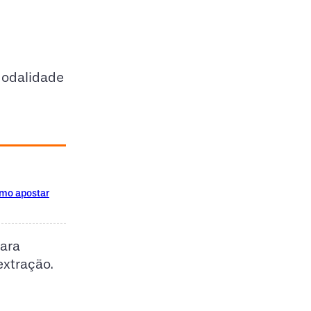
modalidade
omo apostar
Para
extração.