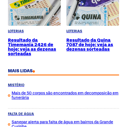
LOTERIAS
LOTERIAS
Resultado da
Resultado da Quina
Timemania 2426 de
7087 de hoje: veja as
hoje: veja as dezenas
dezenas sorteadas
sorteadas
MAIS LIDAS
MISTÉRIO
Mais de 50 corpos são encontrados em decomposição em
funerária
FALTA DE ÁGUA
Sanepar alerta para falta de água em bairros da Grande
Curitiba