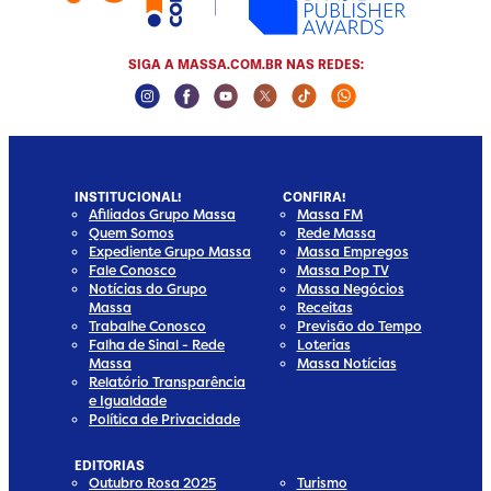
SIGA A MASSA.COM.BR NAS REDES:
Instagram Social Media
Facebook Social Media
Youtube Social Media
Twitter Social Media
Tiktok Social Media
Whatsapp Social
INSTITUCIONAL!
CONFIRA!
Afiliados Grupo Massa
Massa FM
Quem Somos
Rede Massa
Expediente Grupo Massa
Massa Empregos
Fale Conosco
Massa Pop TV
Notícias do Grupo
Massa Negócios
Massa
Receitas
Trabalhe Conosco
Previsão do Tempo
Falha de Sinal - Rede
Loterias
Massa
Massa Notícias
Relatório Transparência
e Igualdade
Política de Privacidade
EDITORIAS
Outubro Rosa 2025
Turismo