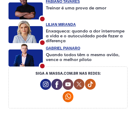
FABIANO TAVARES
Treinar é uma prova de amor
LILIAN MIRANDA
Enxaqueca: quando a dor interrompe
a vida e o autocuidado pode fazer a
diferença
GABRIEL PIANARO
Quando todos têm o mesmo avião,
vence o melhor piloto
SIGA A MASSA.COM.BR NAS REDES:
Instagram Social Media
Facebook Social Media
Youtube Social Media
Twitter Social Media
Tiktok Social Medi
Whatsapp Social Media