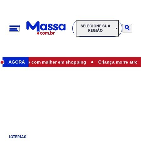
SELECIONE SUA REGIÃO
SELECIONE SUA
REGIÃO
•
o íntimo com mulher em shopping
AGORA
Criança morre atropelada 
LOTERIAS