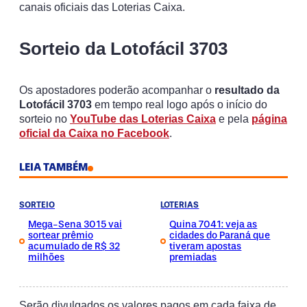
canais oficiais das Loterias Caixa.
Sorteio da Lotofácil 3703
Os apostadores poderão acompanhar o
resultado da
Lotofácil 3703
em tempo real logo após o início do
sorteio no
YouTube das Loterias Caixa
e pela
página
oficial da Caixa no Facebook
.
LEIA TAMBÉM
SORTEIO
LOTERIAS
Mega-Sena 3015 vai
Quina 7041: veja as
sortear prêmio
cidades do Paraná que
acumulado de R$ 32
tiveram apostas
milhões
premiadas
Serão divulgados os valores pagos em cada faixa de