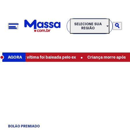
SELECIONE SUA REGIÃO
SELECIONE SUA
REGIÃO
•
 mãe; vítima foi baleada pelo ex
AGORA
Criança morre após ficar co
BOLÃO PREMIADO