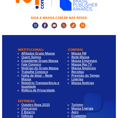
SIGA A MASSA.COM.BR NAS REDES:
Instagram Social Media
Facebook Social Media
Youtube Social Media
Twitter Social Media
Tiktok Social Media
Whatsapp Socia
INSTITUCIONAL!
CONFIRA!
Afiliados Grupo Massa
Massa FM
Quem Somos
Rede Massa
Expediente Grupo Massa
Massa Empregos
Fale Conosco
Massa Pop TV
Notícias do Grupo Massa
Massa Negócios
Trabalhe Conosco
Receitas
Falha de Sinal - Rede
Previsão do Tempo
Massa
Loterias
Relatório Transparência e
Massa Notícias
Igualdade
Política de Privacidade
EDITORIAS
Outubro Rosa 2025
Turismo
Concursos
Massa Energia
É Bizarro
Agro
Fofocas
Economia