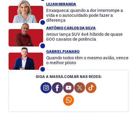
LILIAN MIRANDA
Enxaqueca: quando a dor interrompe a
vida e o autocuidado pode fazer a
diferença
ANTÔNIO CARLOS DA SILVA
Jetour lança SUV 4x4 híbrido de quase
600 cavalos de potência
GABRIEL PIANARO
Quando todos têm o mesmo avião, vence
o melhor piloto
SIGA A MASSA.COM.BR NAS REDES:
Instagram Social Media
Facebook Social Media
Youtube Social Media
Twitter Social Media
Tiktok Social Med
Whatsapp Social Media