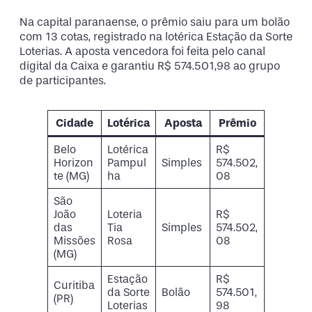
Na capital paranaense, o prêmio saiu para um bolão
com 13 cotas, registrado na lotérica Estação da Sorte
Loterias. A aposta vencedora foi feita pelo canal
digital da Caixa e garantiu R$ 574.501,98 ao grupo
de participantes.
Cidade
Lotérica
Aposta
Prêmio
Belo
Lotérica
R$
Horizon
Pampul
Simples
574.502,
te (MG)
ha
08
São
João
Loteria
R$
das
Tia
Simples
574.502,
Missões
Rosa
08
(MG)
Estação
R$
Curitiba
da Sorte
Bolão
574.501,
(PR)
Loterias
98