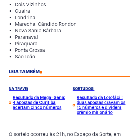
Dois Vizinhos
Guaíra
Londrina
Marechal Cândido Rondon
Nova Santa Bárbara
Paranavaí
Piraquara
Ponta Grossa
São João
LEIA TAMBÉM
NA TRAVE!
SORTUDOS!
Resultado da Mega-Sena:
Resultado da Lotofácil:
4 apostas de Curitiba
duas apostas cravam os
acertam cinco números
15 números e dividem
prêmio milionário
O sorteio ocorreu às 21h, no Espaço da Sorte, em