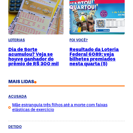
LOTERIAS
FOI VOCÊ?
Dia de Sorte
Resultado da Loteria
acumulou? Veja se
Federal 6089: veja
houve ganhador do
bilhetes premiados
prêmio de R$ 300 mil
nesta quarta (5)
MAIS LIDAS
ACUSADA
Mãe estrangula três filhos até a morte com faixas
elásticas de exercício
DETIDO