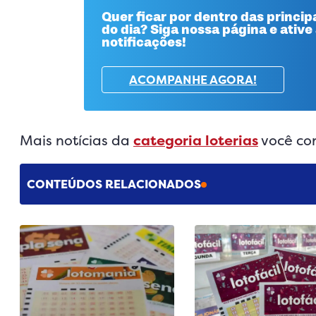
Quer ficar por dentro das principa
do dia? Siga nossa página e ative
notificações!
ACOMPANHE AGORA!
Mais notícias da
categoria loterias
você con
CONTEÚDOS RELACIONADOS