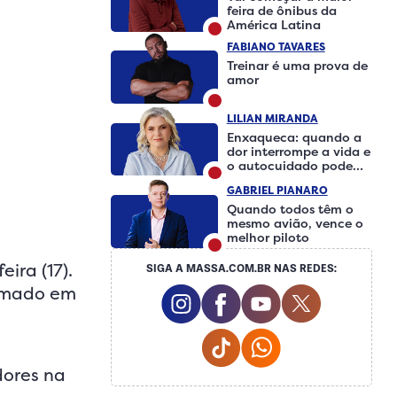
feira de ônibus da
América Latina
FABIANO TAVARES
Treinar é uma prova de
amor
LILIAN MIRANDA
Enxaqueca: quando a
dor interrompe a vida e
o autocuidado pode
fazer a diferença
GABRIEL PIANARO
Quando todos têm o
mesmo avião, vence o
melhor piloto
ira (17).
SIGA A MASSA.COM.BR NAS REDES:
timado em
Instagram Social Media
Facebook Social Medi
Youtube Social 
Twitter So
Tiktok Social Media
Whatsapp Social
dores na