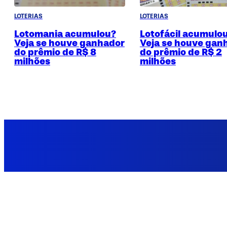
LOTERIAS
LOTERIAS
Lotomania acumulou?
Lotofácil acumulo
Veja se houve ganhador
Veja se houve gan
do prêmio de R$ 8
do prêmio de R$ 2
milhões
milhões