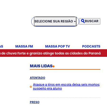
SELECIONE SUA REGIÃO
BUSCAR
SELECIONE SUA REGIÃO
AS
MASSA FM
MASSA POP TV
PODCASTS
•
orte e granizo atinge todas as cidades do Paraná
Motorist
MAIS LIDAS
ATENTADO
Ataque a tiros em escola deixa seis mortos;
suspeito era aluno
PRESO