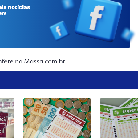
is notícias
 as
fere no Massa.com.br.