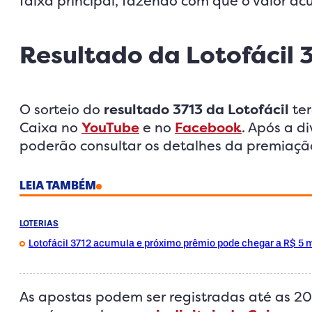
faixa principal, fazendo com que o valor a
Resultado da Lotofácil 
O sorteio do
resultado 3713 da Lotofácil
ter
Caixa no
YouTube
e no
Facebook
. Após a 
poderão consultar os detalhes da premiação 
LEIA TAMBÉM
LOTERIAS
Lotofácil 3712 acumula e próximo prêmio pode chegar a R$ 5 
As apostas podem ser registradas até as 20