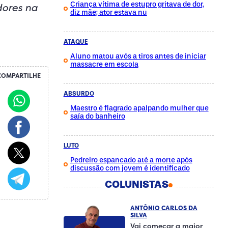
Criança vítima de estupro gritava de dor,
dores na
diz mãe; ator estava nu
ATAQUE
Aluno matou avós a tiros antes de iniciar
massacre em escola
COMPARTILHE
ABSURDO
Maestro é flagrado apalpando mulher que
saía do banheiro
LUTO
Pedreiro espancado até a morte após
discussão com jovem é identificado
COLUNISTAS
ANTÔNIO CARLOS DA
SILVA
Vai começar a maior