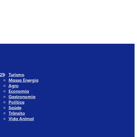
dia
 Social Media
25
Turismo
Massa Energia
Agro
Economia
Gastronomia
Política
Saúde
Trânsito
Vida Animal