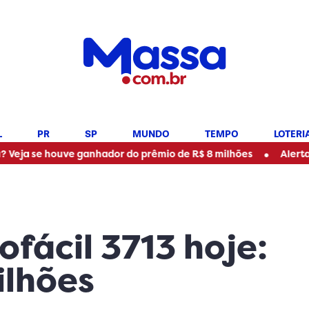
L
PR
SP
MUNDO
TEMPO
LOTERI
•
uve ganhador do prêmio de R$ 8 milhões
Alerta de chuva f
fácil 3713 hoje:
ilhões