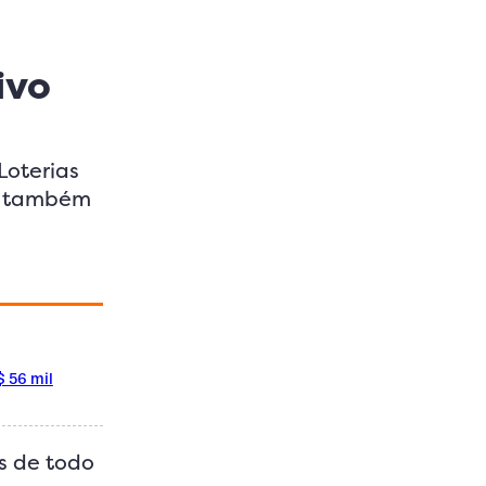
ivo
Loterias
es também
 56 mil
s de todo