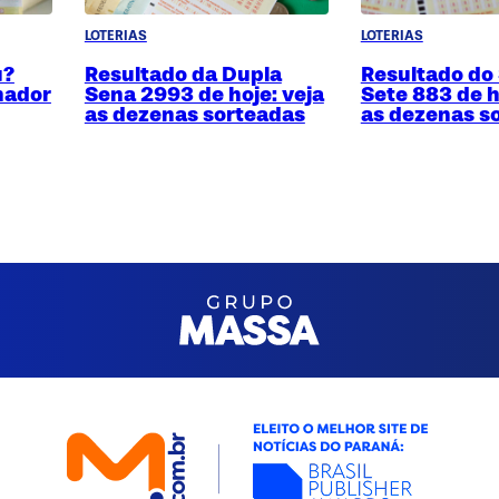
LOTERIAS
LOTERIAS
u?
Resultado da Dupla
Resultado do
hador
Sena 2993 de hoje: veja
Sete 883 de h
as dezenas sorteadas
as dezenas s