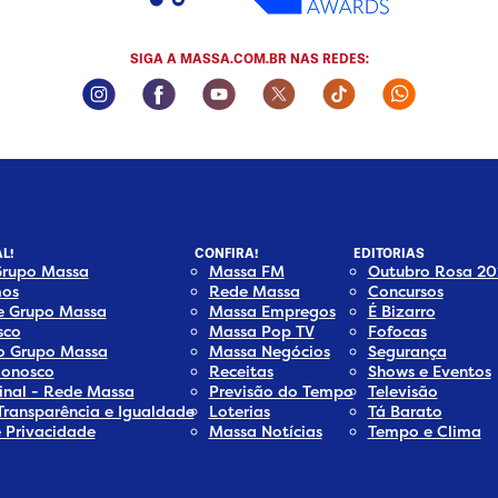
SIGA A MASSA.COM.BR NAS REDES:
Instagram Social Media
Facebook Social Media
Youtube Social Media
Twitter Social Media
Tiktok Social Me
Whatsapp
L!
CONFIRA!
EDITORIAS
Grupo Massa
Massa FM
Outubro Rosa 20
os
Rede Massa
Concursos
e Grupo Massa
Massa Empregos
É Bizarro
sco
Massa Pop TV
Fofocas
do Grupo Massa
Massa Negócios
Segurança
Conosco
Receitas
Shows e Eventos
inal - Rede Massa
Previsão do Tempo
Televisão
Transparência e Igualdade
Loterias
Tá Barato
e Privacidade
Massa Notícias
Tempo e Clima