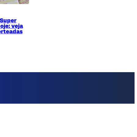
 Super
oje: veja
orteadas