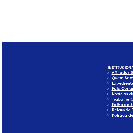
INSTITUCIONA
Afiliados 
Quem Som
Expedient
Fale Cono
Notícias 
Trabalhe 
Falha de S
Relatório 
Política d