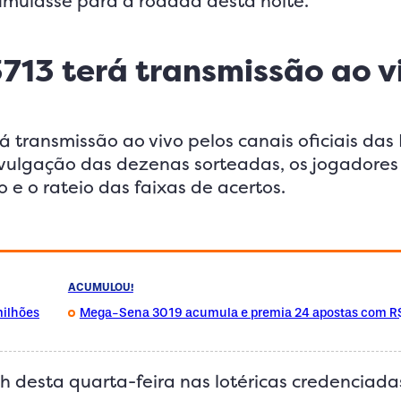
cumulasse para a rodada desta noite.
3713 terá transmissão ao v
á transmissão ao vivo pelos canais oficiais das 
divulgação das dezenas sorteadas, os jogador
e o rateio das faixas de acertos.
ACUMULOU!
milhões
Mega-Sena 3019 acumula e premia 24 apostas com R$
h desta quarta-feira nas lotéricas credenciada