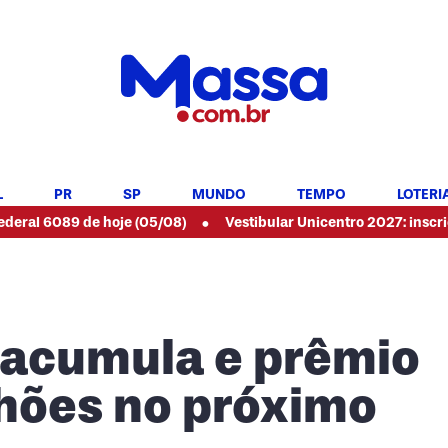
L
PR
SP
MUNDO
TEMPO
LOTERI
•
9 de hoje (05/08)
Vestibular Unicentro 2027: inscrições abert
acumula e prêmio
lhões no próximo