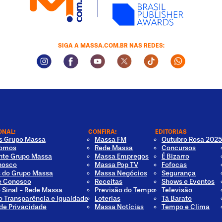
SIGA A MASSA.COM.BR NAS REDES:
Instagram Social Media
Facebook Social Media
Youtube Social Media
Twitter Social Media
Tiktok Social Med
Whatsapp 
ONAL!
CONFIRA!
EDITORIAS
os Grupo Massa
Massa FM
Outubro Rosa 2025
omos
Rede Massa
Concursos
nte Grupo Massa
Massa Empregos
É Bizarro
nosco
Massa Pop TV
Fofocas
s do Grupo Massa
Massa Negócios
Segurança
e Conosco
Receitas
Shows e Eventos
e Sinal - Rede Massa
Previsão do Tempo
Televisão
o Transparência e Igualdade
Loterias
Tá Barato
 de Privacidade
Massa Notícias
Tempo e Clima