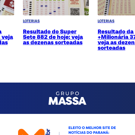
LOTERIAS
LOTERIAS
a
Resultado do Super
Resultado da
 veja
Sete 882 de hoje: veja
+Milionária 3
das
as dezenas sorteadas
veja as deze
sorteadas