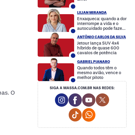
LILIAN MIRANDA
Enxaqueca: quando a dor
interrompe a vida e o
autocuidado pode fazer
a diferença
ANTÔNIO CARLOS DA SILVA
Jetour lança SUV 4x4
híbrido de quase 600
cavalos de potência
GABRIEL PIANARO
Quando todos têm o
mesmo avião, vence o
melhor piloto
SIGA A MASSA.COM.BR NAS REDES:
nas. O
Instagram Social Media
Facebook Social Media
Youtube Social M
Twitter Soc
Tiktok Social Media
Whatsapp Social