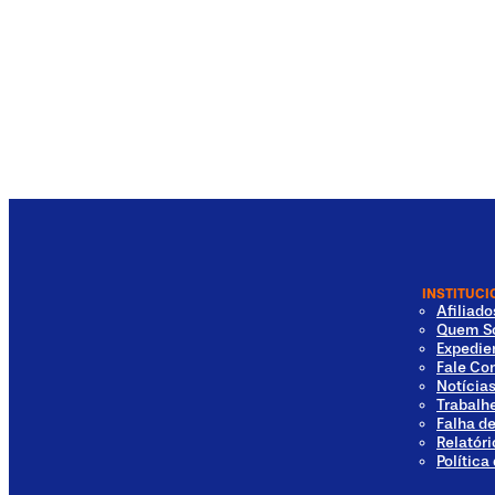
INSTITUCI
Afiliad
Quem S
Expedie
Fale Co
Notícia
Trabalh
Falha d
Relatóri
Política