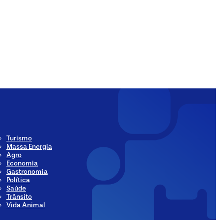
ia
Social Media
Turismo
Massa Energia
Agro
Economia
Gastronomia
Política
Saúde
Trânsito
Vida Animal