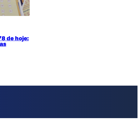
78 de hoje:
nas