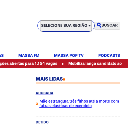
SELECIONE SUA REGIÃO
BUSCAR
SELECIONE SUA REGIÃO
AS
MASSA FM
MASSA POP TV
PODCASTS
•
as para 1.154 vagas
Mobiliza lança candidato ao governo do 
MAIS LIDAS
ACUSADA
Mãe estrangula três filhos até a morte com
faixas elásticas de exercício
DETIDO