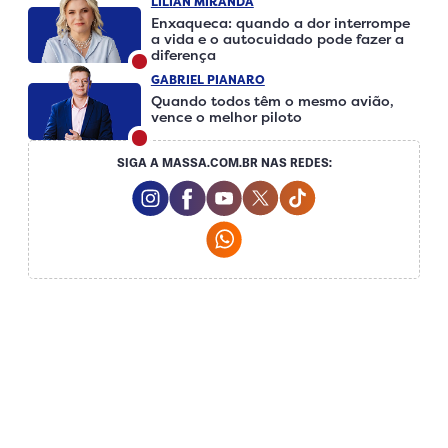
LILIAN MIRANDA
Enxaqueca: quando a dor interrompe
a vida e o autocuidado pode fazer a
diferença
GABRIEL PIANARO
Quando todos têm o mesmo avião,
vence o melhor piloto
SIGA A MASSA.COM.BR NAS REDES:
Instagram Social Media
Facebook Social Media
Youtube Social Media
Twitter Social Media
Tiktok Social Me
Whatsapp Social Media