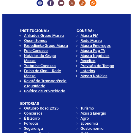
Instagram Social Media
Facebook Social Media
Youtube Social Media
Twitter Social Media
Tiktok Social Media
Whatsapp Socia
INSTITUCIONAL!
CONFIRA!
Afiliados Grupo Massa
Massa FM
Quem Somos
Rede Massa
Expediente Grupo Massa
Massa Empregos
Fale Conosco
Massa Pop TV
Notícias do Grupo
Massa Negócios
Massa
Receitas
Trabalhe Conosco
Previsão do Tempo
Falha de Sinal - Rede
Loterias
Massa
Massa Notícias
Relatório Transparência
e Igualdade
Política de Privacidade
EDITORIAS
Outubro Rosa 2025
Turismo
Concursos
Massa Energia
É Bizarro
Agro
Fofocas
Economia
Segurança
Gastronomia