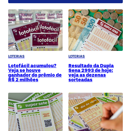
LOTERIAS
LOTERIAS
Lotofácil acumulou?
Resultado da Dupla
Veja se houve
Sena 2993 de hoje:
ganhador do prêmio de
veja as dezenas
R$ 2 milhões
sorteadas