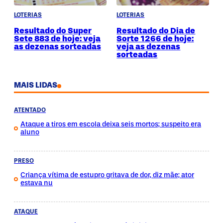
LOTERIAS
LOTERIAS
Resultado do Super
Resultado do Dia de
Sete 883 de hoje: veja
Sorte 1266 de hoje:
as dezenas sorteadas
veja as dezenas
sorteadas
MAIS LIDAS
ATENTADO
Ataque a tiros em escola deixa seis mortos; suspeito era
aluno
PRESO
Criança vítima de estupro gritava de dor, diz mãe; ator
estava nu
ATAQUE