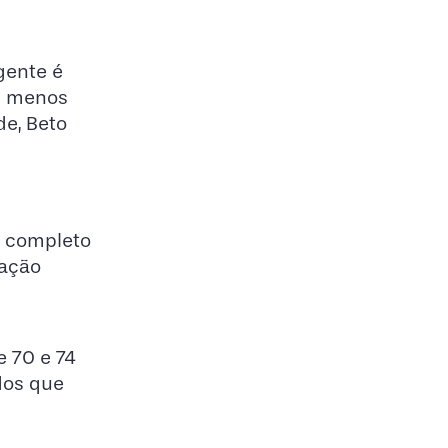
gente é
om menos
de, Beto
o completo
lação
 70 e 74
dos que