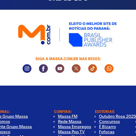
SIGA A MASSA.COM.BR NAS REDES:
Instagram Social Media
Facebook Social Media
Youtube Social Media
Twitter Social Media
Tiktok Social Med
Whatsapp 
ONAL!
CONFIRA!
EDITORIAS
os Grupo Massa
Massa FM
Outubro Rosa 2025
omos
Rede Massa
Concursos
nte Grupo Massa
Massa Empregos
É Bizarro
nosco
Massa Pop TV
Fofocas