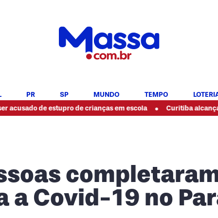
L
PR
SP
MUNDO
TEMPO
LOTERI
•
do de estupro de crianças em escola
Curitiba alcança 1º no Id
essoas completaram
a a Covid-19 no Pa