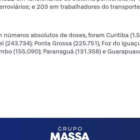
erroviários; e 203 em trabalhadores do transporte
 números absolutos de doses, foram Curitiba (1.5
l (243.734); Ponta Grossa (225.751), Foz do Iguaç
lombo (155.090); Paranaguá (131.358) e Guarapuav