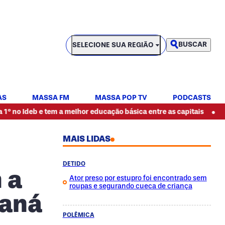
SELECIONE SUA REGIÃO
BUSCAR
SELECIONE SUA REGIÃO
AS
MASSA FM
MASSA POP TV
PODCASTS
•
eb e tem a melhor educação básica entre as capitais
Jogador da
MAIS LIDAS
DETIDO
 a
Ator preso por estupro foi encontrado sem
roupas e segurando cueca de criança
raná
POLÊMICA