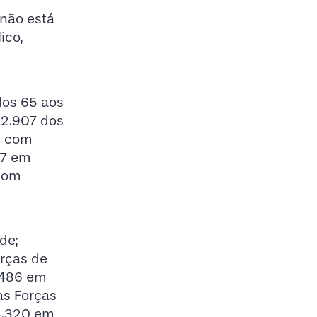
não está
ico,
dos 65 aos
12.907 dos
s com
77 em
 com
de;
orças de
.486 em
as Forças
 4.320 em