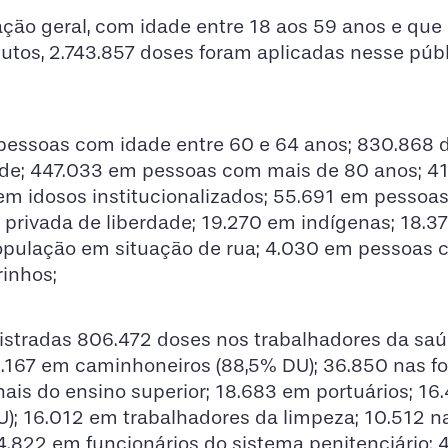
ão geral, com idade entre 18 aos 59 anos e que 
utos, 2.743.857 doses foram aplicadas nesse públ
essoas com idade entre 60 e 64 anos; 830.868 
e; 447.033 em pessoas com mais de 80 anos; 4
em idosos institucionalizados; 55.691 em pessoa
privada de liberdade; 19.270 em indígenas; 18.3
opulação em situação de rua; 4.030 em pessoas
rinhos;
nistradas 806.472 doses nos trabalhadores da saú
2.167 em caminhoneiros (88,5% DU); 36.850 nas f
ais do ensino superior; 18.683 em portuários; 16
U); 16.012 em trabalhadores da limpeza; 10.512 n
 4.822 em funcionários do sistema penitenciário;