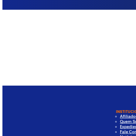
INSTITUCI
Afiliad
Quem S
Expedie
Fale Co