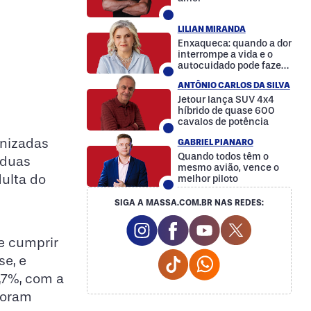
LILIAN MIRANDA
Enxaqueca: quando a dor
interrompe a vida e o
autocuidado pode fazer
a diferença
ANTÔNIO CARLOS DA SILVA
Jetour lança SUV 4x4
híbrido de quase 600
cavalos de potência
unizadas
GABRIEL PIANARO
Quando todos têm o
 duas
mesmo avião, vence o
ulta do
melhor piloto
SIGA A MASSA.COM.BR NAS REDES:
Instagram Social Media
Facebook Social Media
Youtube Social M
Twitter Soc
e cumprir
Tiktok Social Media
Whatsapp Social
e, e
,7%, com a
foram