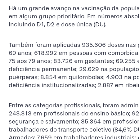
Há um grande avanço na vacinação da populaç
em algum grupo prioritário. Em números absol
incluindo D1, D2 e dose única (DU).
Também foram aplicadas 935.606 doses nas p
69 anos; 618.992 em pessoas com comorbidad
75 aos 79 anos; 83.726 em gestantes; 69.255 
deficiência permanente; 29.629 na população 
puérperas; 8.854 em quilombolas; 4.903 na p
deficiência institucionalizadas; 2.887 em ribei
Entre as categorias profissionais, foram admi
243.313 em profissionais do ensino básico; 9
segurança e salvamento; 35.364 em profission
trabalhadores do transporte coletivo (84,6% D
Armadas; 7.659 em trabalhadores industriais;